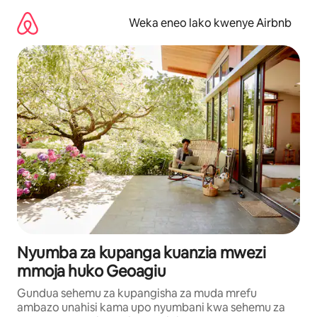
Ruka
kwenda
Weka eneo lako kwenye Airbnb
kwenye
maudhui
Nyumba za kupanga kuanzia mwezi
mmoja huko Geoagiu
Gundua sehemu za kupangisha za muda mrefu
ambazo unahisi kama upo nyumbani kwa sehemu za