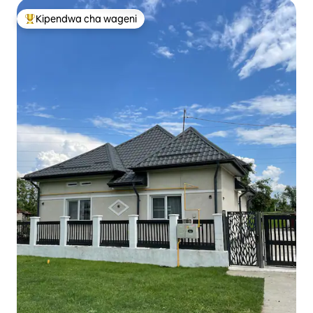
Kipendwa cha wageni
Kipendwa maarufu cha wageni