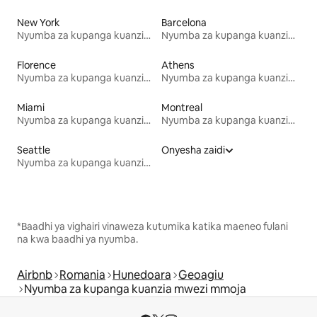
New York
Barcelona
Nyumba za kupanga kuanzia mwezi mmoja
Nyumba za kupanga kuanzia mwezi mmoja
Florence
Athens
Nyumba za kupanga kuanzia mwezi mmoja
Nyumba za kupanga kuanzia mwezi mmoja
Miami
Montreal
Nyumba za kupanga kuanzia mwezi mmoja
Nyumba za kupanga kuanzia mwezi mmoja
Seattle
Onyesha zaidi
Nyumba za kupanga kuanzia mwezi mmoja
*Baadhi ya vighairi vinaweza kutumika katika maeneo fulani
na kwa baadhi ya nyumba.
Airbnb
Romania
Hunedoara
Geoagiu
Nyumba za kupanga kuanzia mwezi mmoja