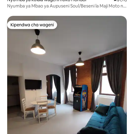
Nyumba ya Mbao ya Aupuseni Soul/Beseni la Maji Moto na
Mwonekano wa Mlima
Kipendwa cha wageni
Kipendwa cha wageni