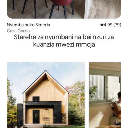
Nyumba huko Simeria
Ukadiriaji wa 
4.99 (79)
Casa Garda
Starehe za nyumbani na bei nzuri za
kuanzia mwezi mmoja