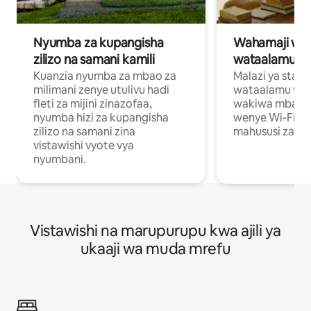
Nyumba za kupangisha
Wahamaji wa ki
zilizo na samani kamili
wataalamu wa
Kuanzia nyumba za mbao za
Malazi ya star
milimani zenye utulivu hadi
wataalamu wan
fleti za mijini zinazofaa,
wakiwa mbali na
nyumba hizi za kupangisha
wenye Wi-Fi n
zilizo na samani zina
mahususi za kuf
vistawishi vyote vya
nyumbani.
Vistawishi na marupurupu kwa ajili ya
ukaaji wa muda mrefu