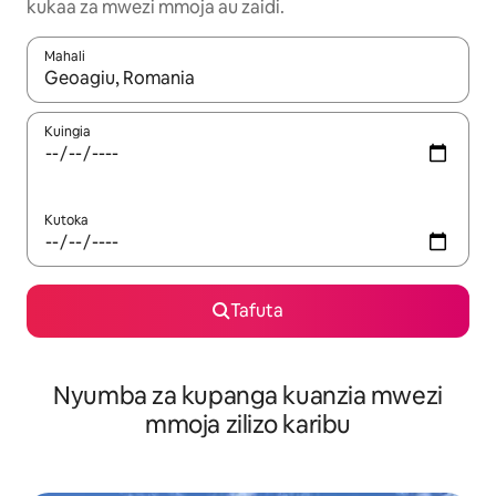
kukaa za mwezi mmoja au zaidi.
Mahali
Wakati matokeo yanapatikana, vinjari kwa kutumia vitufe vya v
Kuingia
Kutoka
Tafuta
Nyumba za kupanga kuanzia mwezi
mmoja zilizo karibu