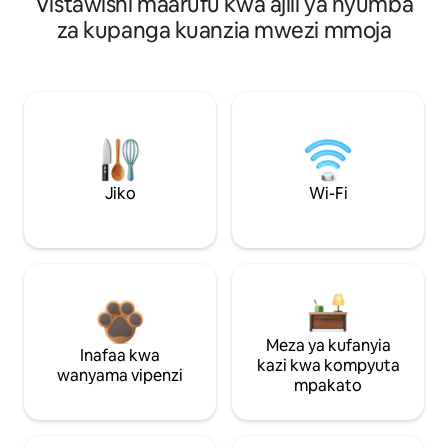
Vistawishi maarufu kwa ajili ya nyumba
za kupanga kuanzia mwezi mmoja
Jiko
Wi-Fi
Meza ya kufanyia
Inafaa kwa
kazi kwa kompyuta
wanyama vipenzi
mpakato