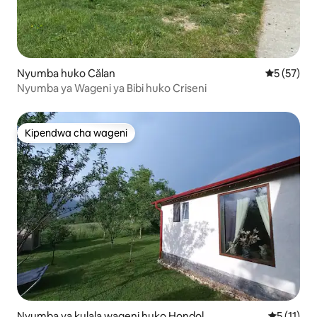
Nyumba huko Călan
Ukadiriaji 
5 (57)
Nyumba ya Wageni ya Bibi huko Criseni
Kipendwa cha wageni
Kipendwa cha wageni
Nyumba ya kulala wageni huko Hondol
Ukadiriaji
5 (11)