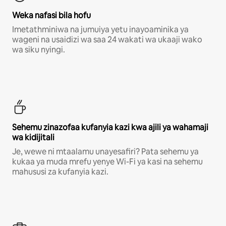
Weka nafasi bila hofu
Imetathminiwa na jumuiya yetu inayoaminika ya
wageni na usaidizi wa saa 24 wakati wa ukaaji wako
wa siku nyingi.
Sehemu zinazofaa kufanyia kazi kwa ajili ya wahamaji
wa kidijitali
Je, wewe ni mtaalamu unayesafiri? Pata sehemu ya
kukaa ya muda mrefu yenye Wi-Fi ya kasi na sehemu
mahususi za kufanyia kazi.