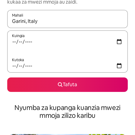
kukaa za mwezi mmoja au zaidi.
Mahali
Wakati matokeo yanapatikana, vinjari kwa kutumia vitufe vya v
Kuingia
Kutoka
Tafuta
Nyumba za kupanga kuanzia mwezi
mmoja zilizo karibu