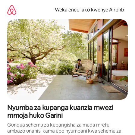
Ruka
kwenda
Weka eneo lako kwenye Airbnb
kwenye
maudhui
Nyumba za kupanga kuanzia mwezi
mmoja huko Garini
Gundua sehemu za kupangisha za muda mrefu
ambazo unahisi kama upo nyumbani kwa sehemu za