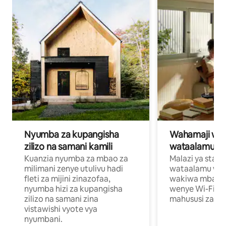
Nyumba za kupangisha
Wahamaji wa ki
zilizo na samani kamili
wataalamu wa
Kuanzia nyumba za mbao za
Malazi ya star
milimani zenye utulivu hadi
wataalamu wan
fleti za mijini zinazofaa,
wakiwa mbali na
nyumba hizi za kupangisha
wenye Wi-Fi n
zilizo na samani zina
mahususi za kuf
vistawishi vyote vya
nyumbani.