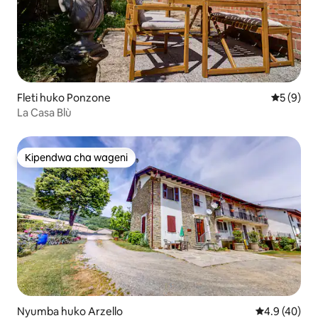
Fleti huko Ponzone
Ukadiriaji
5 (9)
La Casa Blù
Kipendwa cha wageni
Kipendwa cha wageni
Nyumba huko Arzello
Ukadiriaji wa
4.9 (40)