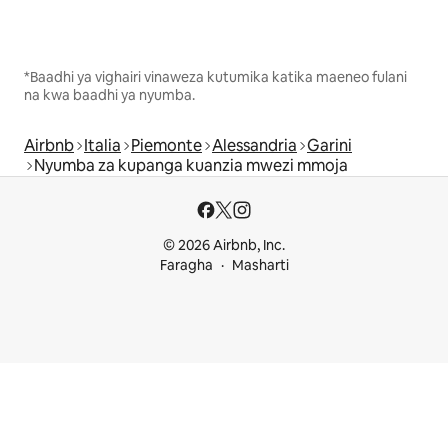
*Baadhi ya vighairi vinaweza kutumika katika maeneo fulani
na kwa baadhi ya nyumba.
Airbnb
Italia
Piemonte
Alessandria
Garini
Nyumba za kupanga kuanzia mwezi mmoja
© 2026 Airbnb, Inc.
Faragha
Masharti