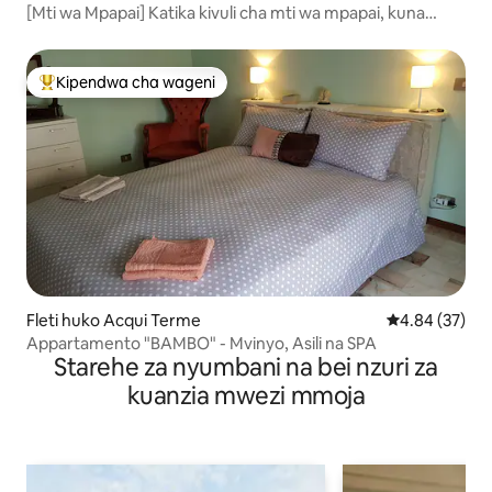
[Mti wa Mpapai] Katika kivuli cha mti wa mpapai, kuna
msitu
Kipendwa cha wageni
Kipendwa maarufu cha wageni
Fleti huko Acqui Terme
Ukadiriaji wa 
4.84 (37)
Appartamento "BAMBO" - Mvinyo, Asili na SPA
Starehe za nyumbani na bei nzuri za
kuanzia mwezi mmoja