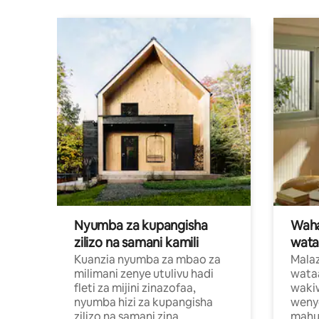
Nyumba za kupangisha
Waham
zilizo na samani kamili
wata
Kuanzia nyumba za mbao za
Malaz
milimani zenye utulivu hadi
wata
fleti za mijini zinazofaa,
wakiw
nyumba hizi za kupangisha
weny
zilizo na samani zina
mahus