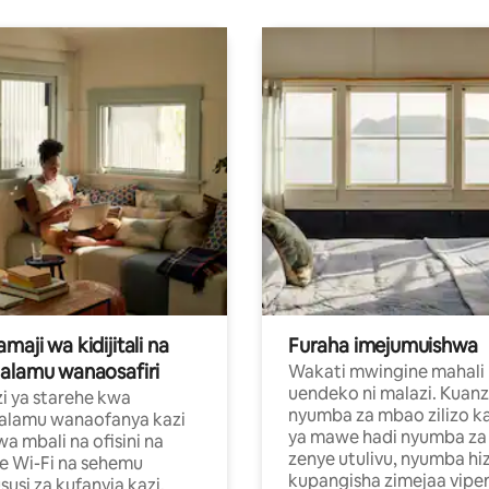
aji wa kidijitali na
Furaha imejumuishwa
alamu wanaosafiri
Wakati mwingine mahali
uendeko ni malazi. Kuanz
i ya starehe kwa
nyumba za mbao zilizo k
alamu wanaofanya kazi
ya mawe hadi nyumba za 
a mbali na ofisini na
zenye utulivu, nyumba hiz
e Wi-Fi na sehemu
kupangisha zimejaa vipe
usi za kufanyia kazi.