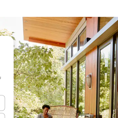
u
 vitufe vya vishale vya juu na chini au uchunguze kwa kugusa au kute