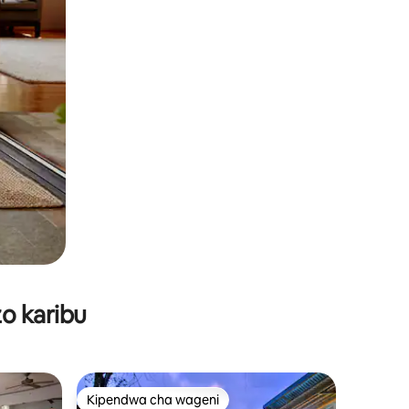
o karibu
Kipendwa cha wageni
Kipendwa cha wageni