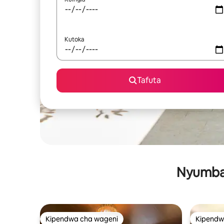
Kutoka
Tafuta
Nyumba 
Kipendwa cha wageni
Kipendw
Kipendwa cha wageni
Kipendw