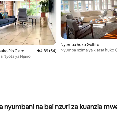
Nyumba huko Golfito
Nyumba nzima ya kisasa huko G
uko Rio Claro
Ukadiriaji wa wastani wa 4.89 kati ya 5, tathm
4.89 (64)
a Nyota ya Njano
a 4.94 kati ya 5, tathmini 67
a nyumbani na bei nzuri za kuanzia m