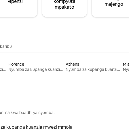
vipenzi
kompyuta
majengo
mpakato
 karibu
Florence
Athens
Mi
Nyumba za kupanga kuanzia mwezi mmoja
Nyumba za kupanga kuanzia mwezi mmoja
Nyumba za kupanga kuanzia mwezi mmoja
lani na kwa baadhi ya nyumba.
za kupanga kuanzia mwezi mmoja