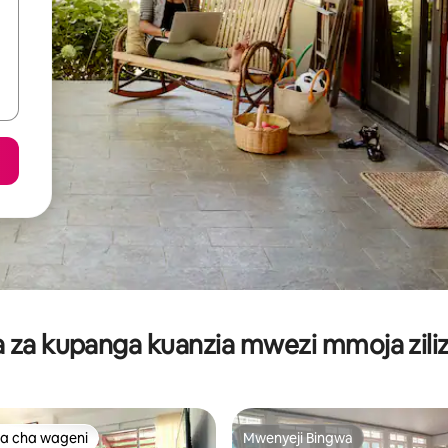
za kupanga kuanzia mwezi mmoja ziliz
a cha wageni
Mwenyeji Bingwa
a cha wageni
Mwenyeji Bingwa