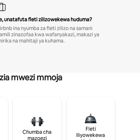
e, unatafuta fleti zilizowekewa huduma?
irbnb ina nyumba za fleti zilizo na samani
amili zinazofaa kwa wafanyakazi, makazi ya
hirika na mahitaji ya kuhama.
anzia mwezi mmoja
Fleti
Chumba cha
Iliyowekewa
mazoezi