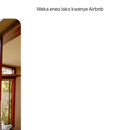
Weka eneo lako kwenye Airbnb
lezesha kidole kwenye ishara.