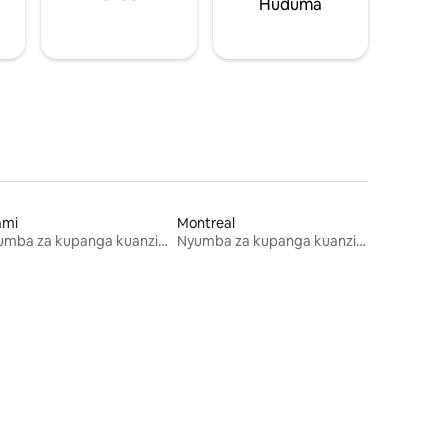
Huduma
ami
Montreal
Nyumba za kupanga kuanzia mwezi mmoja
Nyumba za kupanga kuanzia mwezi mmoja