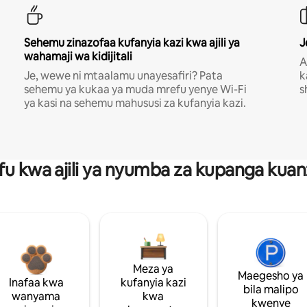
Sehemu zinazofaa kufanyia kazi kwa ajili ya
J
wahamaji wa kidijitali
A
Je, wewe ni mtaalamu unayesafiri? Pata
k
sehemu ya kukaa ya muda mrefu yenye Wi-Fi
s
ya kasi na sehemu mahususi za kufanyia kazi.
fu kwa ajili ya nyumba za kupanga ku
Meza ya
Maegesho ya
Inafaa kwa
kufanyia kazi
bila malipo
wanyama
kwa
kwenye