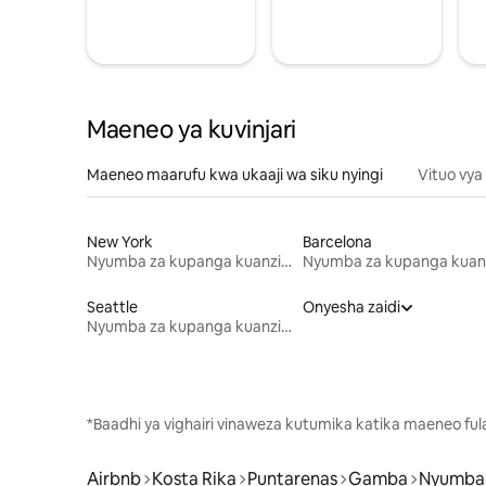
Maeneo ya kuvinjari
Maeneo maarufu kwa ukaaji wa siku nyingi
Vituo vya
New York
Barcelona
Nyumba za kupanga kuanzia mwezi mmoja
Seattle
Onyesha zaidi
Nyumba za kupanga kuanzia mwezi mmoja
*Baadhi ya vighairi vinaweza kutumika katika maeneo fu
Airbnb
Kosta Rika
Puntarenas
Gamba
Nyumba 