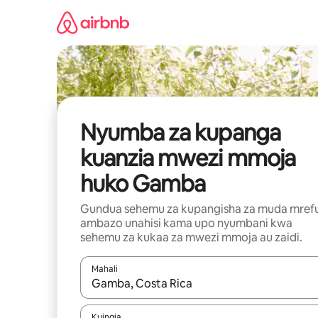
Ruka
kwenda
kwenye
maudhui
Nyumba za kupanga
kuanzia mwezi mmoja
huko Gamba
Gundua sehemu za kupangisha za muda mref
ambazo unahisi kama upo nyumbani kwa
sehemu za kukaa za mwezi mmoja au zaidi.
Mahali
Wakati matokeo yanapatikana, vinjari kwa kutumia
Kuingia