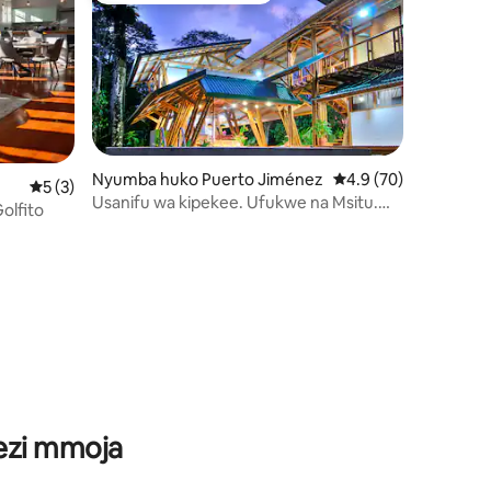
Nyumba huko Puerto Jiménez
Ukadiriaji wa wastani 
4.9 (70)
Ukadiriaji wa wastani wa 5 kati ya 5, tathmini 3
5 (3)
Usanifu wa kipekee. Ufukwe na Msitu.
olfito
ini 64
Mpishi Binafsi
wezi mmoja