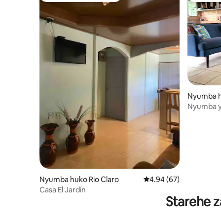
Nyumba h
Nyumba y
Nyumba huko Rio Claro
Ukadiriaji wa wastani w
4.94 (67)
Casa El Jardín
Starehe z