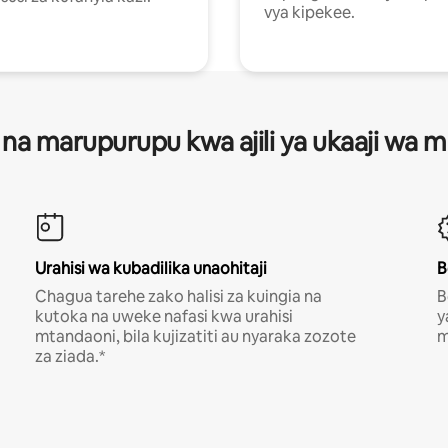
vya kipekee.
 na marupurupu kwa ajili ya ukaaji wa
Urahisi wa kubadilika unaohitaji
B
Chagua tarehe zako halisi za kuingia na
B
kutoka na uweke nafasi kwa urahisi
y
mtandaoni, bila kujizatiti au nyaraka zozote
m
za ziada.*