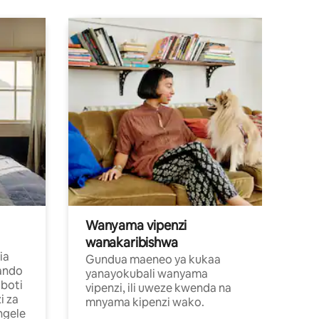
Wanyama vipenzi
wanakaribishwa
ia
Gundua maeneo ya kukaa
ando
yanayokubali wanyama
boti
vipenzi, ili uweze kwenda na
i za
mnyama kipenzi wako.
ngele