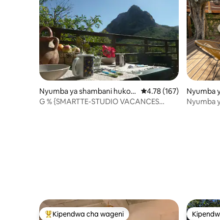
Nyumba ya shambani huko
Ukadiriaji wa wastani wa
4.78 (167)
Nyumba y
Castellane
e Bar-sur
G % {SMARTTE-STUDIO VACANCES
Nyumba y
GORGES-VERDON
inayoelek
Kipendwa cha wageni
Kipendw
Kipendwa maarufu cha wageni
Kipendw