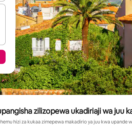
ngisha zilizopewa ukadiriaji wa juu ka
hemu hizi za kukaa zimepewa makadirio ya juu kwa upande wa m