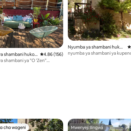
Nyumba ya shambani huko
U
Rustrel
nyumba ya shambani ya kupen
 4.78 kati ya 5, tathmini 167
a shambani huko L
Ukadiriaji wa wastani wa 4.86 kati ya 5, tathmi
4.86 (156)
katikati ya Luberon
-Loup
a shambani ya "O 'Zen"
ea msituni
a cha wageni
Mwenyeji Bingwa
a cha wageni
Mwenyeji Bingwa