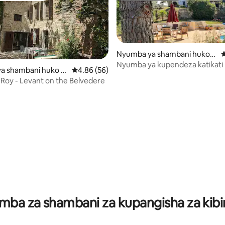
Nyumba ya shambani huko
U
Grambois
Nyumba ya kupendeza katikat
a shambani huko C
Ukadiriaji wa wastani wa 4.86 kati ya 5, tathm
4.86 (56)
Luberon
uble
Roy - Levant on the Belvedere
 wa 5.0 kati ya 5, tathmini 8
ba za shambani za kupangisha za kibi