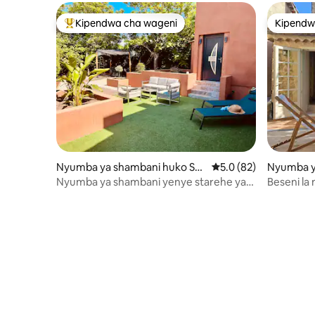
Kipendwa cha wageni
Kipendw
Kipendwa maarufu cha wageni
Kipendw
Nyumba ya shambani huko Sai
Ukadiriaji wa wastani 
5.0 (82)
Nyumba y
nt-Raphaël
lernes
Nyumba ya shambani yenye starehe ya
Beseni la 
jua kwa watu 2
ya majira