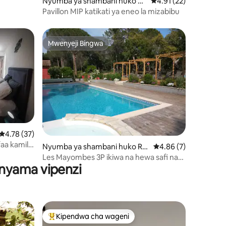
Nyumba ya shambani huko Pu
Ukadiriaji wa wastani 
4.91 (22)
yloubier
Pavillon MIP katikati ya eneo la mizabibu
Mwenyeji Bingwa
Mwenyeji Bingwa
Ukadiriaji wa wastani wa 4.78 kati ya 5, tathmini 37
4.78 (37)
aa kamili
ni 117
Nyumba ya shambani huko Ro
Ukadiriaji wa wastani 
4.86 (7)
quebrune-sur-Argens
Les Mayombes 3P ikiwa na hewa safi na
nyama vipenzi
bwawa katika msitu wa misonobari
Kipendwa cha wageni
Kipendwa maarufu cha wageni