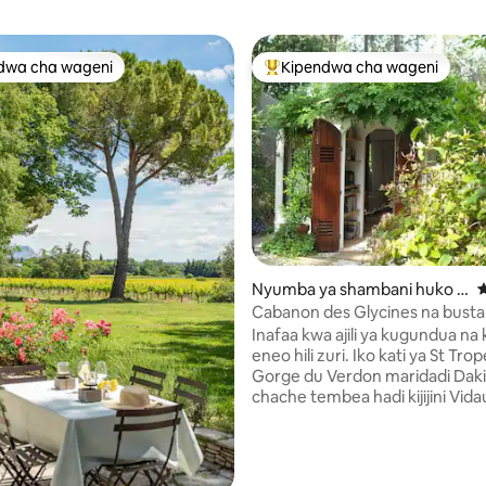
dwa cha wageni
Kipendwa cha wageni
a maarufu cha wageni
Kipendwa maarufu cha wageni
a 4.96 kati ya 5, tathmini 27
Nyumba ya shambani huko V
U
idauban
Cabanon des Glycines na busta
bwawa
Inafaa kwa ajili ya kugundua na
eneo hili zuri. Iko kati ya St Tro
Gorge du Verdon maridadi Dak
chache tembea hadi kijijini Vid
Provence. Kwenye nyumba ya V
Arregui kuna Cabanon des Glyc
vifaa kamili na ni ya starehe. Bu
kujitegemea yenye vitanda vya 