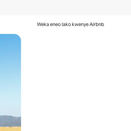
Weka eneo lako kwenye Airbnb
lezesha kidole kwenye ishara.