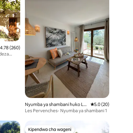
kadiriaji wa wastani wa 4.78 kati ya 5, tathmini 260
4.78 (260)
deza
ni 156
Nyumba ya shambani huko Lor
Ukadiriaji wa wastani 
5.0 (20)
gues
Les Pervenches- Nyumba ya shambani 1
Kipendwa cha wageni
Kipendwa cha wageni