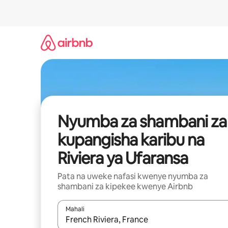
Ruka
kwenda
kwenye
maudhui
Nyumba za shambani za
kupangisha karibu na
Riviera ya Ufaransa
Pata na uweke nafasi kwenye nyumba za
shambani za kipekee kwenye Airbnb
Mahali
Wakati matokeo yanapatikana, vinjari kwa kutumia