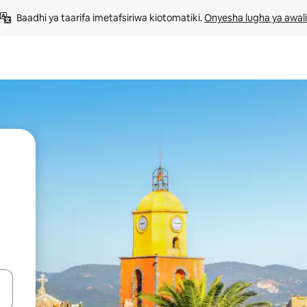
Baadhi ya taarifa imetafsiriwa kiotomatiki. 
Onyesha lugha ya awali
 vitufe vya vishale vya juu na chini au uchunguze kwa kugusa au kute