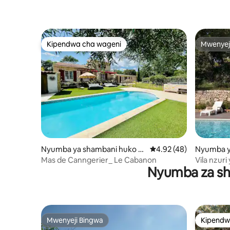
Kipendwa cha wageni
Mwenyej
Kipendwa cha wageni
Mwenyej
Nyumba ya shambani huko N
Ukadiriaji wa wastani w
4.92 (48)
Nyumba y
éoules
alernes
Mas de Canngerier_ Le Cabanon
Vila nzur
Nyumba za sh
la moto
Mwenyeji Bingwa
Kipendw
Mwenyeji Bingwa
Kipendw