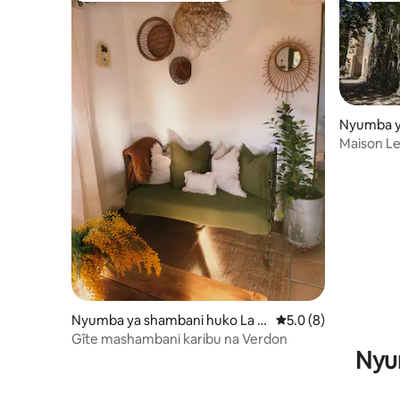
Nyumba y
hâteaudo
Maison Le
Nyumba ya shambani huko La B
Ukadiriaji wa wastani
5.0 (8)
astide
Gîte mashambani karibu na Verdon
Nyum