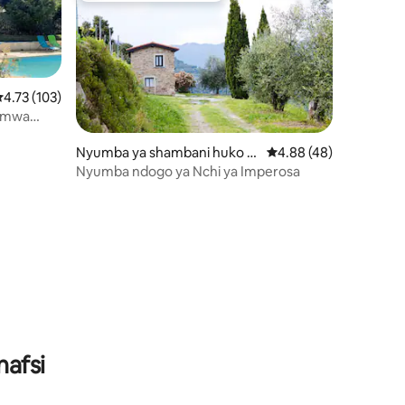
kadiriaji wa wastani wa 4.73 kati ya 5, tathmini 103
4.73 (103)
i mwa
ini 56
Nyumba ya shambani huko D
Ukadiriaji wa wastani w
4.88 (48)
olceacqua
Nyumba ndogo ya Nchi ya Imperosa
nafsi