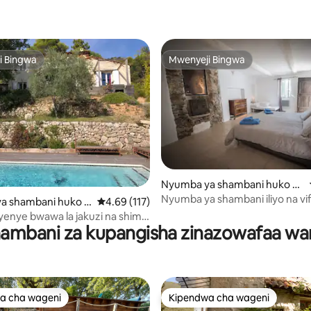
i Bingwa
Mwenyeji Bingwa
i Bingwa
Mwenyeji Bingwa
Nyumba ya shambani huko M
anosque
Nyumba ya shambani iliyo na vif
a 4.92 kati ya 5, tathmini 48
a shambani huko S
Ukadiriaji wa wastani wa 4.69 kati ya 5, tathmi
4.69 (117)
kwa hadi watu 5
i yenye bwawa la jakuzi na shimo
ambani za kupangisha zinazowafaa wa
a cha wageni
Kipendwa cha wageni
a cha wageni
Kipendwa cha wageni