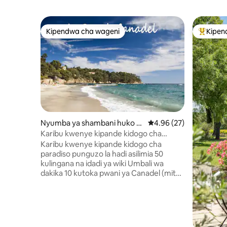
Kipendwa cha wageni
Kipen
Kipendwa cha wageni
Kipendw
Nyumba ya shambani huko R
Ukadiriaji wa wastani w
4.96 (27)
ayol-Canadel-sur-Mer
Karibu kwenye kipande kidogo cha
mbingu
Karibu kwenye kipande kidogo cha
paradiso punguzo la hadi asilimia 50
kulingana na idadi ya wiki Umbali wa
dakika 10 kutoka pwani ya Canadel (mita
300 kwa njia ya moja kwa moja), vila
tulivu, iliyotengwa, yenye ukubwa wa
mita za mraba 80 na mwonekano wa
bahari wa digrii 180 wa visiwa vya Hyères
na bwawa la kujitegemea katika eneo