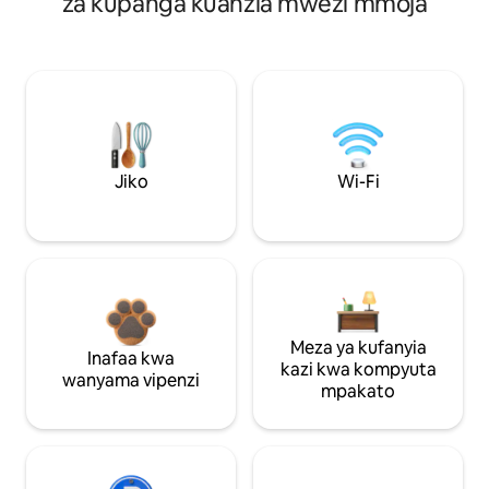
za kupanga kuanzia mwezi mmoja
Jiko
Wi-Fi
Meza ya kufanyia
Inafaa kwa
kazi kwa kompyuta
wanyama vipenzi
mpakato