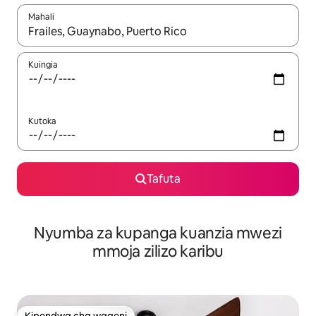
Mahali
Wakati matokeo yanapatikana, vinjari kwa kutumia vitufe vya v
Kuingia
Kutoka
Tafuta
Nyumba za kupanga kuanzia mwezi
mmoja zilizo karibu