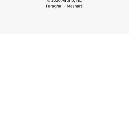
© 2026 Airbnb, Inc.
Faragha
Masharti