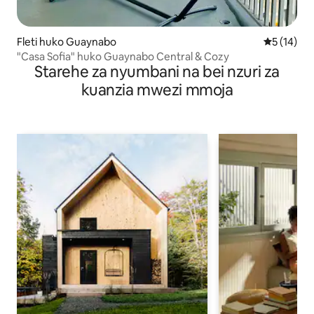
Fleti huko Guaynabo
Ukadiriaji 
5 (14)
"Casa Sofia" huko Guaynabo Central & Cozy
Starehe za nyumbani na bei nzuri za
kuanzia mwezi mmoja