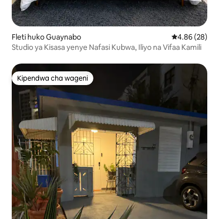
Fleti huko Guaynabo
Ukadiriaji wa 
4.86 (28)
Studio ya Kisasa yenye Nafasi Kubwa, Iliyo na Vifaa Kamili
Kipendwa cha wageni
Kipendwa cha wageni