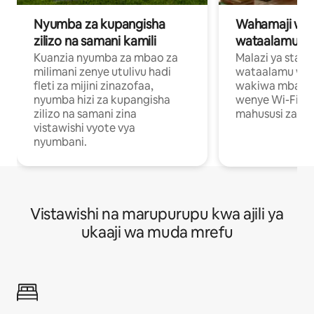
Nyumba za kupangisha
Wahamaji wa ki
zilizo na samani kamili
wataalamu wa
Kuanzia nyumba za mbao za
Malazi ya star
milimani zenye utulivu hadi
wataalamu wan
fleti za mijini zinazofaa,
wakiwa mbali na
nyumba hizi za kupangisha
wenye Wi-Fi n
zilizo na samani zina
mahususi za kuf
vistawishi vyote vya
nyumbani.
Vistawishi na marupurupu kwa ajili ya
ukaaji wa muda mrefu