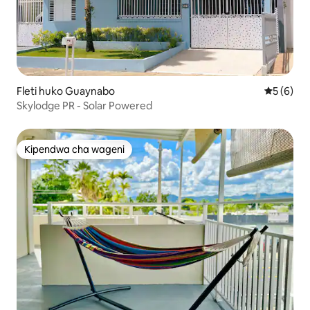
Fleti huko Guaynabo
Ukadiriaji
5 (6)
Skylodge PR - Solar Powered
Kipendwa cha wageni
Kipendwa cha wageni