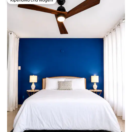
Kipendwa cha wageni
Kipendwa cha wageni