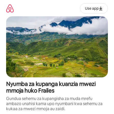
Ruka
kwenda
Use app
kwenye
maudhui
Nyumba za kupanga kuanzia mwezi
mmoja huko Frailes
Gundua sehemu za kupangisha za muda mrefu
ambazo unahisi kama upo nyumbani kwa sehemu za
kukaa za mwezi mmoja au zaidi.