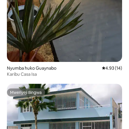
Nyumba huko Guaynabo
Ukadiriaji wa 
4.93 (14)
Karibu Casa Isa
Mwenyeji Bingwa
Mwenyeji Bingwa