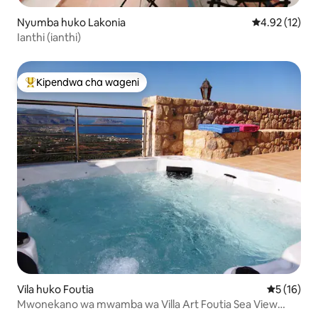
Nyumba huko Lakonia
Ukadiriaji wa 
4.92 (12)
Ianthi (ianthi)
Kipendwa cha wageni
Kipendwa maarufu cha wageni
Vila huko Foutia
Ukadiriaji 
5 (16)
Mwonekano wa mwamba wa Villa Art Foutia Sea View
Monemvasia