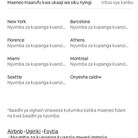
Maeneo maarufu kwa ukaaji wa siku nyingi
Vituo vya karibu
New York
Barcelona
Nyumba za kupanga kuanzia mwezi mmoja
Nyumba za kupanga kuanzia mwezi mmoja
Florence
Athens
Nyumba za kupanga kuanzia mwezi mmoja
Nyumba za kupanga kuanzia mwezi mmoja
Miami
Montreal
Nyumba za kupanga kuanzia mwezi mmoja
Nyumba za kupanga kuanzia mwezi mmoja
Seattle
Onyesha zaidi
Nyumba za kupanga kuanzia mwezi mmoja
*Baadhi ya vighairi vinaweza kutumika katika maeneo fulani
na kwa baadhi ya nyumba.
Airbnb
Ugiriki
Foytia
Nyumba za kupanga kuanzia mwezi mmoja