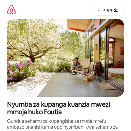
Ruka
kwenda
Use app
kwenye
maudhui
Nyumba za kupanga kuanzia mwezi
mmoja huko Foutia
Gundua sehemu za kupangisha za muda mrefu
ambazo unahisi kama upo nyumbani kwa sehemu za