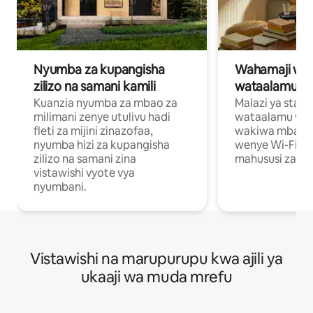
Nyumba za kupangisha
Wahamaji wa ki
zilizo na samani kamili
wataalamu wa
Kuanzia nyumba za mbao za
Malazi ya star
milimani zenye utulivu hadi
wataalamu wan
fleti za mijini zinazofaa,
wakiwa mbali na
nyumba hizi za kupangisha
wenye Wi-Fi n
zilizo na samani zina
mahususi za kuf
vistawishi vyote vya
nyumbani.
Vistawishi na marupurupu kwa ajili ya
ukaaji wa muda mrefu