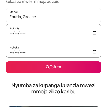
kukaa za mwezi mmoja au zaidi.
Mahali
Wakati matokeo yanapatikana, vinjari kwa kutumia vitufe vya v
Kuingia
Kutoka
Tafuta
Nyumba za kupanga kuanzia mwezi
mmoja zilizo karibu