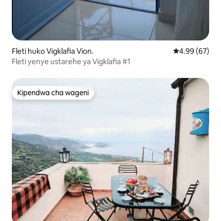
Fleti huko Vigklafia Vion.
Ukadiriaji wa 
4.99 (67)
Fleti yenye ustarehe ya Vigklafia #1
Kipendwa cha wageni
Kipendwa cha wageni