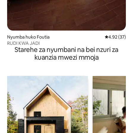
Nyumba huko Foutia
Ukadiriaji wa 
4.92 (37)
RUDI KWA JADI
Starehe za nyumbani na bei nzuri za
kuanzia mwezi mmoja