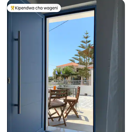
Kipendwa cha wageni
Kipendwa maarufu cha wageni