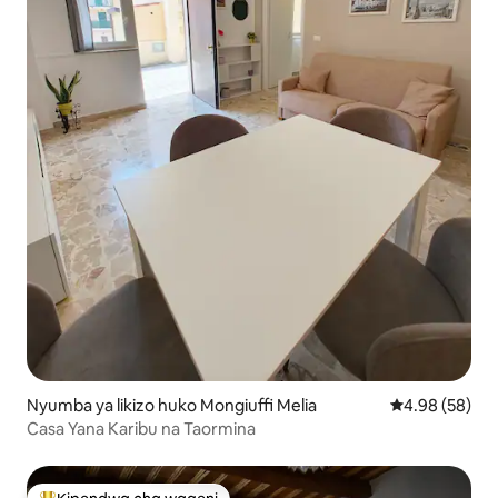
Nyumba ya likizo huko Mongiuffi Melia
Ukadiriaji wa 
4.98 (58)
Casa Yana Karibu na Taormina