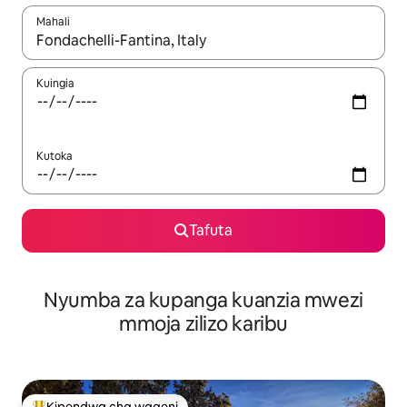
Mahali
Wakati matokeo yanapatikana, vinjari kwa kutumia vitufe vya v
Kuingia
Kutoka
Tafuta
Nyumba za kupanga kuanzia mwezi
mmoja zilizo karibu