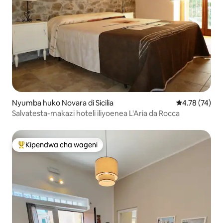
Nyumba huko Novara di Sicilia
Ukadiriaji wa 
4.78 (74)
Salvatesta-makazi hoteli iliyoenea L'Aria da Rocca
Kipendwa cha wageni
Kipendwa maarufu cha wageni