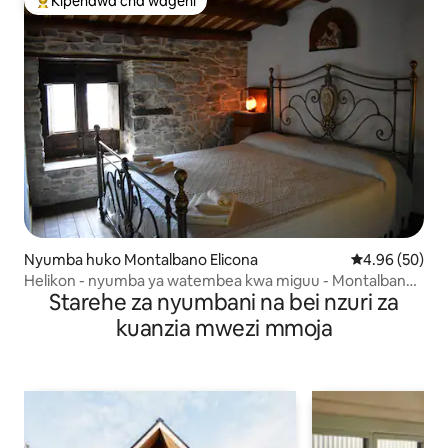
Kipendwa cha wageni
Kipendwa maarufu cha wageni
Nyumba huko Montalbano Elicona
Ukadiriaji wa 
4.96 (50)
Helikon - nyumba ya watembea kwa miguu - Montalbano
Starehe za nyumbani na bei nzuri za
El.
kuanzia mwezi mmoja