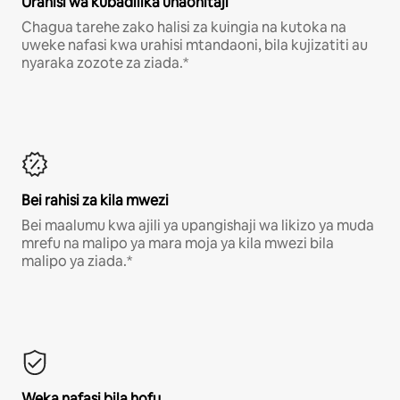
Urahisi wa kubadilika unaohitaji
Chagua tarehe zako halisi za kuingia na kutoka na
uweke nafasi kwa urahisi mtandaoni, bila kujizatiti au
nyaraka zozote za ziada.*
Bei rahisi za kila mwezi
Bei maalumu kwa ajili ya upangishaji wa likizo ya muda
mrefu na malipo ya mara moja ya kila mwezi bila
malipo ya ziada.*
Weka nafasi bila hofu