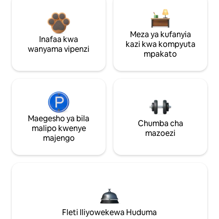
Meza ya kufanyia
Inafaa kwa
kazi kwa kompyuta
wanyama vipenzi
mpakato
Maegesho ya bila
Chumba cha
malipo kwenye
mazoezi
majengo
Fleti Iliyowekewa Huduma