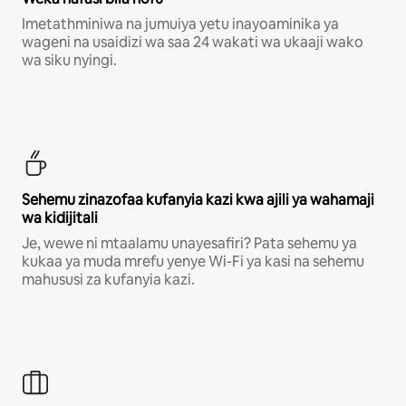
Imetathminiwa na jumuiya yetu inayoaminika ya
wageni na usaidizi wa saa 24 wakati wa ukaaji wako
wa siku nyingi.
Sehemu zinazofaa kufanyia kazi kwa ajili ya wahamaji
wa kidijitali
Je, wewe ni mtaalamu unayesafiri? Pata sehemu ya
kukaa ya muda mrefu yenye Wi-Fi ya kasi na sehemu
mahususi za kufanyia kazi.