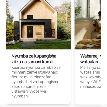
Nyumba za kupangisha
Wahamaji wa ki
zilizo na samani kamili
wataalamu wa
Kuanzia nyumba za mbao za
Malazi ya star
milimani zenye utulivu hadi
wataalamu wan
fleti za mijini zinazofaa,
wakiwa mbali na
nyumba hizi za kupangisha
wenye Wi-Fi n
zilizo na samani zina
mahususi za kuf
vistawishi vyote vya
nyumbani.