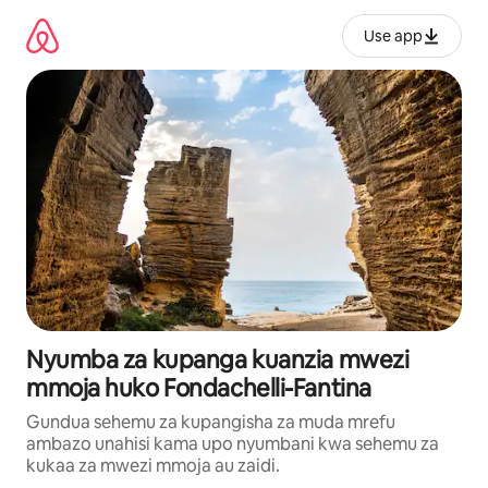
Ruka
kwenda
Use app
kwenye
maudhui
Nyumba za kupanga kuanzia mwezi
mmoja huko Fondachelli-Fantina
Gundua sehemu za kupangisha za muda mrefu
ambazo unahisi kama upo nyumbani kwa sehemu za
kukaa za mwezi mmoja au zaidi.