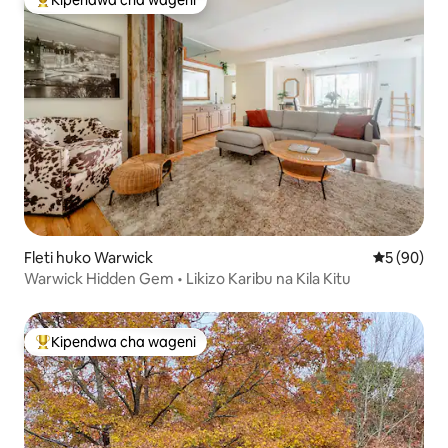
Kipendwa cha wageni
Kipendwa maarufu cha wageni
Fleti huko Warwick
Ukadiriaji 
5 (90)
Warwick Hidden Gem • Likizo Karibu na Kila Kitu
Kipendwa cha wageni
Kipendwa maarufu cha wageni