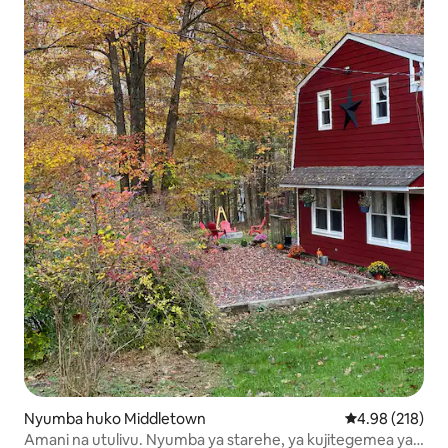
Nyumba huko Middletown
Ukadiriaji wa w
4.98 (218)
Amani na utulivu. Nyumba ya starehe, ya kujitegemea ya