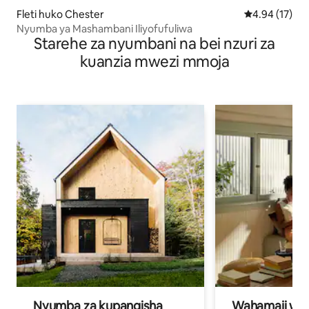
Fleti huko Chester
Ukadiriaji wa 
4.94 (17)
Nyumba ya Mashambani Iliyofufuliwa
Starehe za nyumbani na bei nzuri za
kuanzia mwezi mmoja
Nyumba za kupangisha
Wahamaji wa ki