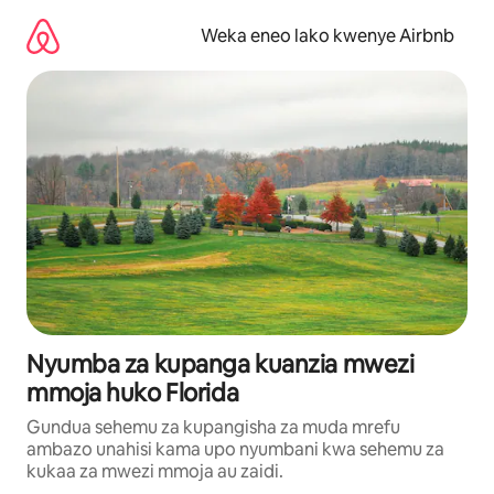
Ruka
kwenda
Weka eneo lako kwenye Airbnb
kwenye
maudhui
Nyumba za kupanga kuanzia mwezi
mmoja huko Florida
Gundua sehemu za kupangisha za muda mrefu
ambazo unahisi kama upo nyumbani kwa sehemu za
kukaa za mwezi mmoja au zaidi.