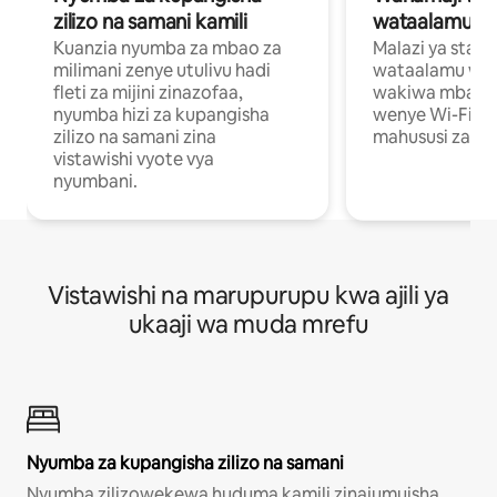
zilizo na samani kamili
wataalamu wa
Kuanzia nyumba za mbao za
Malazi ya star
milimani zenye utulivu hadi
wataalamu wan
fleti za mijini zinazofaa,
wakiwa mbali na
nyumba hizi za kupangisha
wenye Wi-Fi n
zilizo na samani zina
mahususi za kuf
vistawishi vyote vya
nyumbani.
Vistawishi na marupurupu kwa ajili ya
ukaaji wa muda mrefu
Nyumba za kupangisha zilizo na samani
Nyumba zilizowekewa huduma kamili zinajumuisha