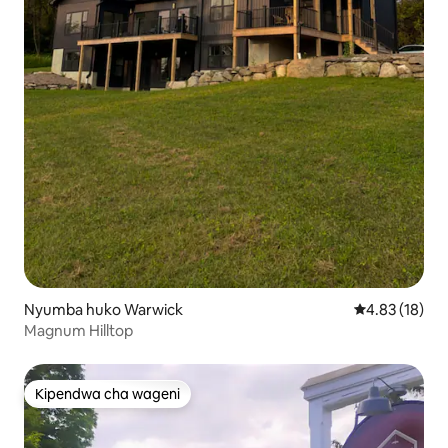
Nyumba huko Warwick
Ukadiriaji wa 
4.83 (18)
Magnum Hilltop
Kipendwa cha wageni
Kipendwa cha wageni