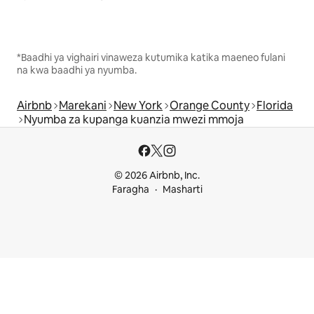
*Baadhi ya vighairi vinaweza kutumika katika maeneo fulani
na kwa baadhi ya nyumba.
Airbnb
Marekani
New York
Orange County
Florida
Nyumba za kupanga kuanzia mwezi mmoja
© 2026 Airbnb, Inc.
Faragha
Masharti