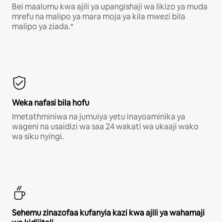
Bei maalumu kwa ajili ya upangishaji wa likizo ya muda
mrefu na malipo ya mara moja ya kila mwezi bila
malipo ya ziada.*
Weka nafasi bila hofu
Imetathminiwa na jumuiya yetu inayoaminika ya
wageni na usaidizi wa saa 24 wakati wa ukaaji wako
wa siku nyingi.
Sehemu zinazofaa kufanyia kazi kwa ajili ya wahamaji