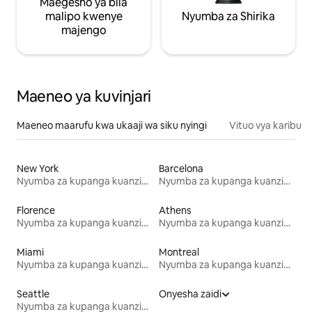
Maegesho ya bila
malipo kwenye
Nyumba za Shirika
majengo
Maeneo ya kuvinjari
Maeneo maarufu kwa ukaaji wa siku nyingi
Vituo vya karibu
New York
Barcelona
Nyumba za kupanga kuanzia mwezi mmoja
Nyumba za kupanga kuanzia mwezi mmoja
Florence
Athens
Nyumba za kupanga kuanzia mwezi mmoja
Nyumba za kupanga kuanzia mwezi mmoja
Miami
Montreal
Nyumba za kupanga kuanzia mwezi mmoja
Nyumba za kupanga kuanzia mwezi mmoja
Seattle
Onyesha zaidi
Nyumba za kupanga kuanzia mwezi mmoja