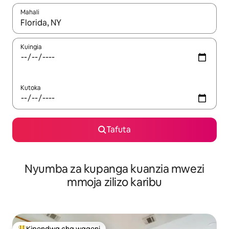
Mahali
Wakati matokeo yanapatikana, vinjari kwa kutumia vitufe vya v
Kuingia
Kutoka
Tafuta
Nyumba za kupanga kuanzia mwezi
mmoja zilizo karibu