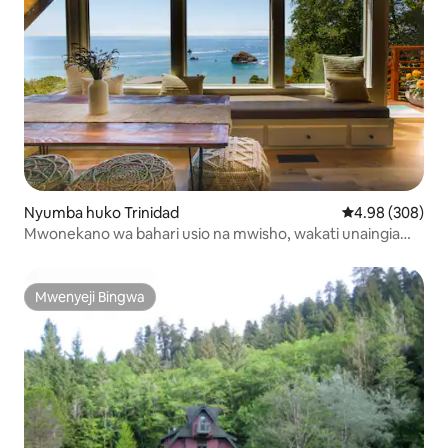
Nyumba huko Trinidad
Ukadiriaji wa wa
4.98 (308)
Mwonekano wa bahari usio na mwisho, wakati unaingia
kwenye beseni la maji moto!
Mwenyeji Bingwa
Mwenyeji Bingwa