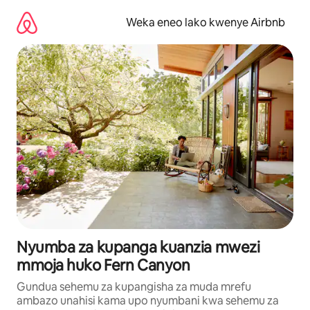
Ruka
kwenda
Weka eneo lako kwenye Airbnb
kwenye
maudhui
Nyumba za kupanga kuanzia mwezi
mmoja huko Fern Canyon
Gundua sehemu za kupangisha za muda mrefu
ambazo unahisi kama upo nyumbani kwa sehemu za