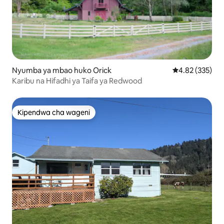
Nyumba ya mbao huko Orick
Ukadiriaji wa w
4.82 (335)
Karibu na Hifadhi ya Taifa ya Redwood
Kipendwa cha wageni
Kipendwa cha wageni