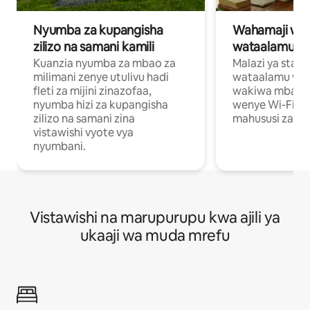
Nyumba za kupangisha
Wahamaji wa ki
zilizo na samani kamili
wataalamu wa
Kuanzia nyumba za mbao za
Malazi ya star
milimani zenye utulivu hadi
wataalamu wan
fleti za mijini zinazofaa,
wakiwa mbali na
nyumba hizi za kupangisha
wenye Wi-Fi n
zilizo na samani zina
mahususi za kuf
vistawishi vyote vya
nyumbani.
Vistawishi na marupurupu kwa ajili ya
ukaaji wa muda mrefu