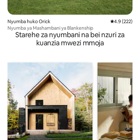
Nyumba huko Orick
Ukadiriaji wa 
4.9 (222)
Nyumba ya Mashambani ya Blankenship
Starehe za nyumbani na bei nzuri za
kuanzia mwezi mmoja