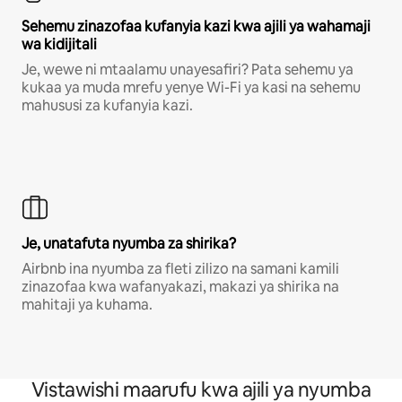
Sehemu zinazofaa kufanyia kazi kwa ajili ya wahamaji
wa kidijitali
Je, wewe ni mtaalamu unayesafiri? Pata sehemu ya
kukaa ya muda mrefu yenye Wi-Fi ya kasi na sehemu
mahususi za kufanyia kazi.
Je, unatafuta nyumba za shirika?
Airbnb ina nyumba za fleti zilizo na samani kamili
zinazofaa kwa wafanyakazi, makazi ya shirika na
mahitaji ya kuhama.
Vistawishi maarufu kwa ajili ya nyumba