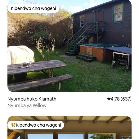
Kipendwa cha wageni
Kipendwa cha wageni
Nyumba huko Klamath
Ukadiriaji wa w
4.78 (637)
Nyumba ya Willow
Kipendwa cha wageni
Kipendwa maarufu cha wageni