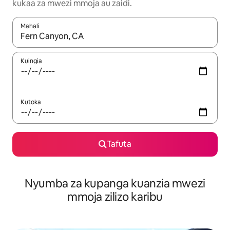
kukaa za mwezi mmoja au zaidi.
Mahali
Wakati matokeo yanapatikana, vinjari kwa kutumia vitufe vya v
Kuingia
Kutoka
Tafuta
Nyumba za kupanga kuanzia mwezi
mmoja zilizo karibu