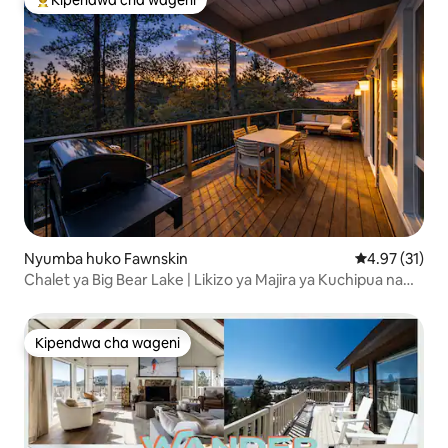
Kipendwa cha wageni
Kipendwa maarufu cha wageni
Nyumba huko Fawnskin
Ukadiriaji wa 
4.97 (31)
Chalet ya Big Bear Lake | Likizo ya Majira ya Kuchipua na
Baraza
Kipendwa cha wageni
Kipendwa cha wageni