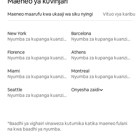
Maeneo ya kuvinjari
Maeneo maarufu kwa ukaaji wa siku nyingi
Vituo vya karibu
New York
Barcelona
Nyumba za kupanga kuanzia mwezi mmoja
Nyumba za kupanga kuanzia mwezi mmoja
Florence
Athens
Nyumba za kupanga kuanzia mwezi mmoja
Nyumba za kupanga kuanzia mwezi mmoja
Miami
Montreal
Nyumba za kupanga kuanzia mwezi mmoja
Nyumba za kupanga kuanzia mwezi mmoja
Seattle
Onyesha zaidi
Nyumba za kupanga kuanzia mwezi mmoja
*Baadhi ya vighairi vinaweza kutumika katika maeneo fulani
na kwa baadhi ya nyumba.