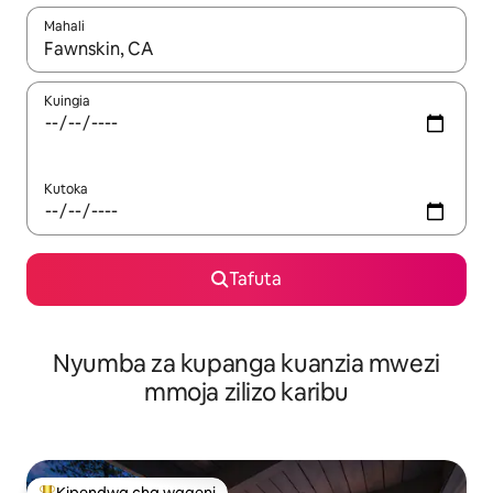
Mahali
Wakati matokeo yanapatikana, vinjari kwa kutumia vitufe vya v
Kuingia
Kutoka
Tafuta
Nyumba za kupanga kuanzia mwezi
mmoja zilizo karibu