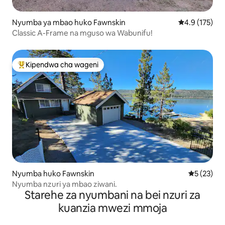
Nyumba ya mbao huko Fawnskin
Ukadiriaji wa 
4.9 (175)
Classic A-Frame na mguso wa Wabunifu!
Kipendwa cha wageni
Kipendwa maarufu cha wageni
Nyumba huko Fawnskin
Ukadiriaji 
5 (23)
Nyumba nzuri ya mbao ziwani.
Starehe za nyumbani na bei nzuri za
kuanzia mwezi mmoja