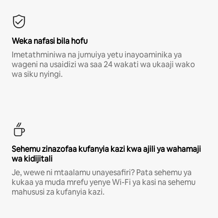
Weka nafasi bila hofu
Imetathminiwa na jumuiya yetu inayoaminika ya
wageni na usaidizi wa saa 24 wakati wa ukaaji wako
wa siku nyingi.
Sehemu zinazofaa kufanyia kazi kwa ajili ya wahamaji
wa kidijitali
Je, wewe ni mtaalamu unayesafiri? Pata sehemu ya
kukaa ya muda mrefu yenye Wi-Fi ya kasi na sehemu
mahususi za kufanyia kazi.