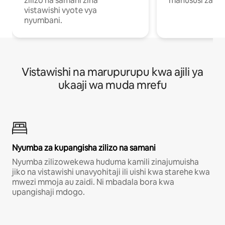
zilizo na samani zina
mahususi za kuf
vistawishi vyote vya
nyumbani.
Vistawishi na marupurupu kwa ajili ya
ukaaji wa muda mrefu
Nyumba za kupangisha zilizo na samani
Nyumba zilizowekewa huduma kamili zinajumuisha
jiko na vistawishi unavyohitaji ili uishi kwa starehe kwa
mwezi mmoja au zaidi. Ni mbadala bora kwa
upangishaji mdogo.