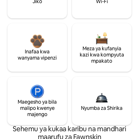
Jiko
Wi-Fi
Meza ya kufanyia
Inafaa kwa
kazi kwa kompyuta
wanyama vipenzi
mpakato
Maegesho ya bila
malipo kwenye
Nyumba za Shirika
majengo
Sehemu ya kukaa karibu na mandhari
maarufu za Fawnskin