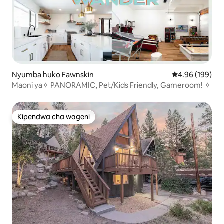
Nyumba huko Fawnskin
Ukadiriaji wa w
4.96 (199)
Maoni ya✧ PANORAMIC, Pet/Kids Friendly, Gameroom! ✧
Kipendwa cha wageni
Kipendwa cha wageni