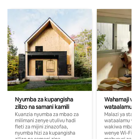
Nyumba za kupangisha
Wahamaji wa ki
zilizo na samani kamili
wataalamu wa
Kuanzia nyumba za mbao za
Malazi ya star
milimani zenye utulivu hadi
wataalamu wan
fleti za mijini zinazofaa,
wakiwa mbali na
nyumba hizi za kupangisha
wenye Wi-Fi n