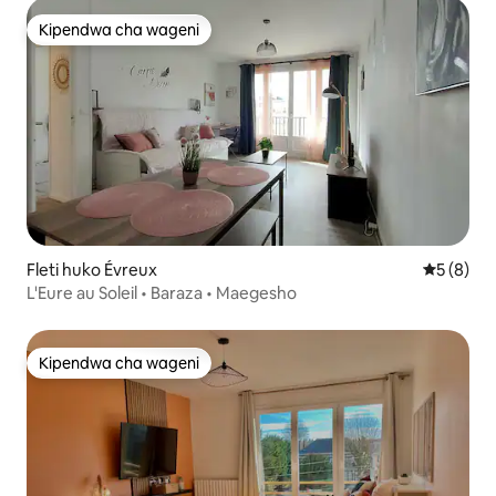
Kipendwa cha wageni
Kipendwa cha wageni
Fleti huko Évreux
Ukadiriaji
5 (8)
L'Eure au Soleil • Baraza • Maegesho
Kipendwa cha wageni
Kipendwa cha wageni