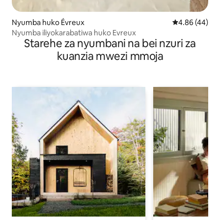
Nyumba huko Évreux
Ukadiriaji wa 
4.86 (44)
Nyumba iliyokarabatiwa huko Evreux
Starehe za nyumbani na bei nzuri za
kuanzia mwezi mmoja