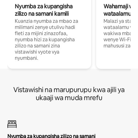
Nyumba za kupangisha
Wahamaji wa ki
zilizo na samani kamili
wataalamu wa
Kuanzia nyumba za mbao za
Malazi ya star
milimani zenye utulivu hadi
wataalamu wan
fleti za mijini zinazofaa,
wakiwa mbali na
nyumba hizi za kupangisha
wenye Wi-Fi n
zilizo na samani zina
mahususi za kuf
vistawishi vyote vya
nyumbani.
Vistawishi na marupurupu kwa ajili ya
ukaaji wa muda mrefu
Nyumba za kupangisha zilizo na samani