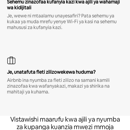
Sehemu zinazofaa kufanyia kazi kwa ajili ya wahamaji
wa kidijitali
Je, wewe ni mtaalamu unayesafiri? Pata sehemu ya
kukaa ya muda mrefu yenye Wi-Fi ya kasi na sehemu
mahususi za kufanyia kazi.
Je, unatafuta fleti zilizowekewa huduma?
Airbnb ina nyumba za fleti zilizo na samani kamili
zinazofaa kwa wafanyakazi, makazi ya shirika na
mahitaji ya kuhama.
Vistawishi maarufu kwa ajili ya nyumba
za kupanga kuanzia mwezi mmoja