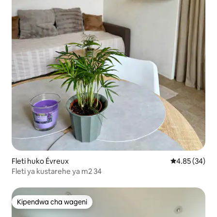
Fleti huko Évreux
Ukadiriaji wa 
4.85 (34)
Fleti ya kustarehe ya m2 34
Kipendwa cha wageni
Kipendwa cha wageni