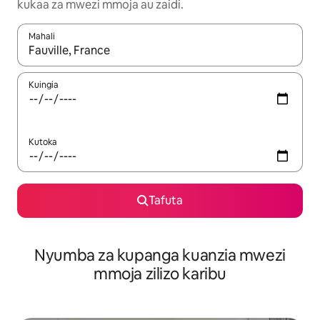
kukaa za mwezi mmoja au zaidi.
Mahali
Wakati matokeo yanapatikana, vinjari kwa kutumia vitufe vya v
Kuingia
Kutoka
Tafuta
Nyumba za kupanga kuanzia mwezi
mmoja zilizo karibu