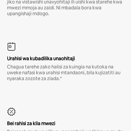
jiko na vistawishi unavyohitaji ili uishi kwa starehe kwa
mwezi mmoja au zaidi. Ni mbadala bora kwa
upangishaji mdogo.
Urahisi wa kubadilika unaohitaji
Chagua tarehe zako halisi za kuingia na kutoka na
uweke nafasi kwa urahisi mtandaoni, bila kujizatiti au
nyaraka zozote za ziada.*
Bei rahisi za kila mwezi