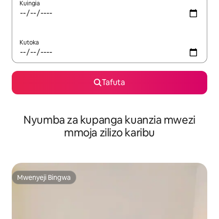
Kuingia
Kutoka
Tafuta
Nyumba za kupanga kuanzia mwezi
mmoja zilizo karibu
Mwenyeji Bingwa
Mwenyeji Bingwa