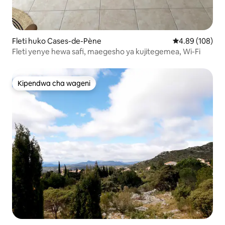
Fleti huko Cases-de-Pène
Ukadiriaji wa w
4.89 (108)
Fleti yenye hewa safi, maegesho ya kujitegemea, Wi-Fi
Kipendwa cha wageni
Kipendwa cha wageni