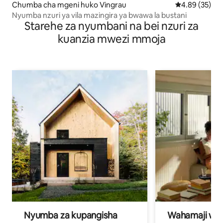
Chumba cha mgeni huko Vingrau
Ukadiriaji wa 
4.89 (35)
Nyumba nzuri ya vila mazingira ya bwawa la bustani
Starehe za nyumbani na bei nzuri za
kuanzia mwezi mmoja
Nyumba za kupangisha
Wahamaji wa ki