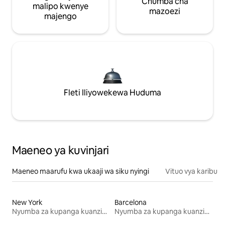
Chumba cha
malipo kwenye
mazoezi
majengo
Fleti Iliyowekewa Huduma
Maeneo ya kuvinjari
Maeneo maarufu kwa ukaaji wa siku nyingi
Vituo vya karibu
New York
Barcelona
Nyumba za kupanga kuanzia mwezi mmoja
Nyumba za kupanga kuanzia mwezi mmoja