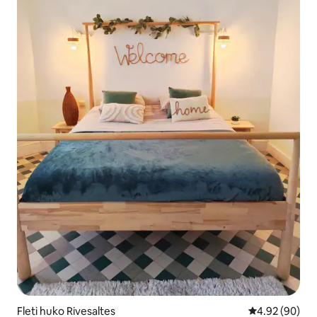
Fleti huko Rivesaltes
Ukadiriaji wa 
4.92 (90)