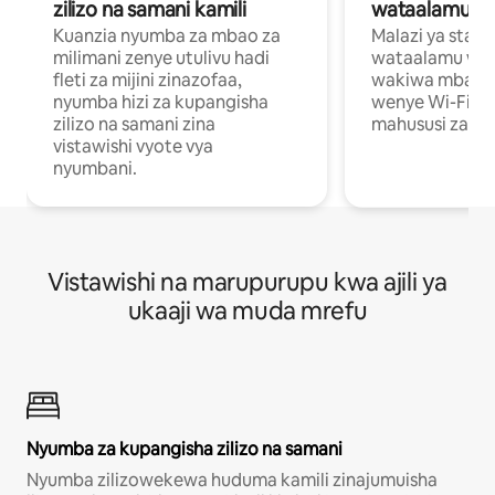
zilizo na samani kamili
wataalamu wa
Kuanzia nyumba za mbao za
Malazi ya star
milimani zenye utulivu hadi
wataalamu wan
fleti za mijini zinazofaa,
wakiwa mbali na
nyumba hizi za kupangisha
wenye Wi-Fi n
zilizo na samani zina
mahususi za kuf
vistawishi vyote vya
nyumbani.
Vistawishi na marupurupu kwa ajili ya
ukaaji wa muda mrefu
Nyumba za kupangisha zilizo na samani
Nyumba zilizowekewa huduma kamili zinajumuisha