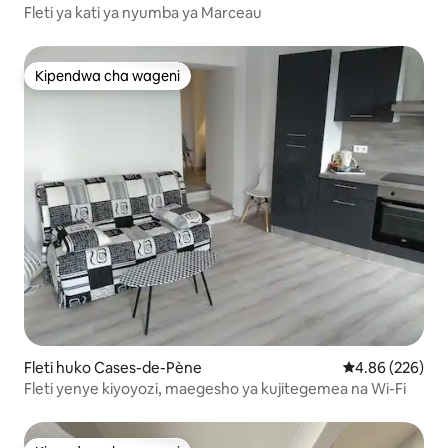
Fleti ya kati ya nyumba ya Marceau
Kipendwa cha wageni
Kipendwa cha wageni
Fleti huko Cases-de-Pène
Ukadiriaji wa w
4.86 (226)
Fleti yenye kiyoyozi, maegesho ya kujitegemea na Wi-Fi