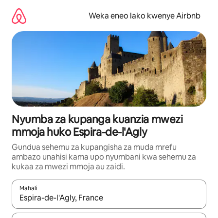
Ruka
kwenda
Weka eneo lako kwenye Airbnb
kwenye
maudhui
Nyumba za kupanga kuanzia mwezi
mmoja huko Espira-de-l'Agly
Gundua sehemu za kupangisha za muda mrefu
ambazo unahisi kama upo nyumbani kwa sehemu za
kukaa za mwezi mmoja au zaidi.
Mahali
Wakati matokeo yanapatikana, vinjari kwa kutumia vitufe vya v