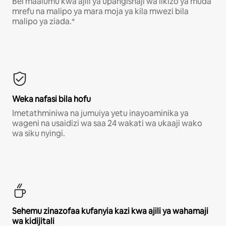
Bei maalumu kwa ajili ya upangishaji wa likizo ya muda
mrefu na malipo ya mara moja ya kila mwezi bila
malipo ya ziada.*
Weka nafasi bila hofu
Imetathminiwa na jumuiya yetu inayoaminika ya
wageni na usaidizi wa saa 24 wakati wa ukaaji wako
wa siku nyingi.
Sehemu zinazofaa kufanyia kazi kwa ajili ya wahamaji
wa kidijitali