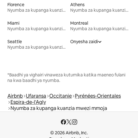
Florence
Athens
Nyumba za kupanga kuanzia mwezi mmoja
Nyumba za kupanga kuanzia mwezi mmoja
Miami
Montreal
Nyumba za kupanga kuanzia mwezi mmoja
Nyumba za kupanga kuanzia mwezi mmoja
Seattle
Onyesha zaidi
Nyumba za kupanga kuanzia mwezi mmoja
*Baadhi ya vighairi vinaweza kutumika katika maeneo fulani
na kwa baadhi ya nyumba.
Airbnb
Ufaransa
Occitanie
Pyrénées-Orientales
Espira-de-l'Agly
Nyumba za kupanga kuanzia mwezi mmoja
© 2026 Airbnb, Inc.