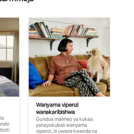
Wanyama vipenzi
wanakaribishwa
ia
Gundua maeneo ya kukaa
ando
yanayokubali wanyama
boti
vipenzi, ili uweze kwenda na