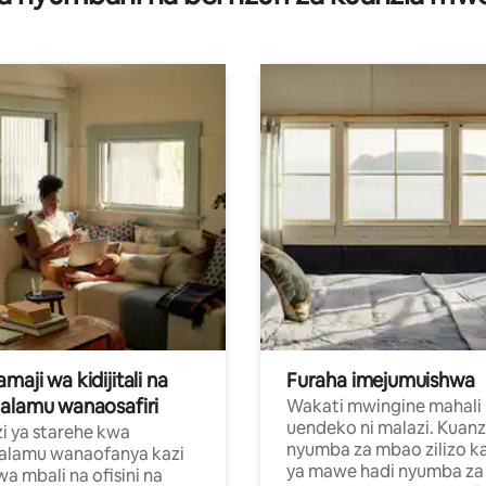
aji wa kidijitali na
Furaha imejumuishwa
alamu wanaosafiri
Wakati mwingine mahali
uendeko ni malazi. Kuanz
i ya starehe kwa
nyumba za mbao zilizo k
alamu wanaofanya kazi
ya mawe hadi nyumba za 
a mbali na ofisini na