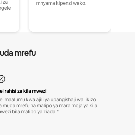
i za
mnyama kipenzi wako.
ngele
 muda mrefu
ei rahisi za kila mwezi
ei maalumu kwa ajili ya upangishaji wa likizo
a muda mrefu na malipo ya mara moja ya kila
wezi bila malipo ya ziada.*