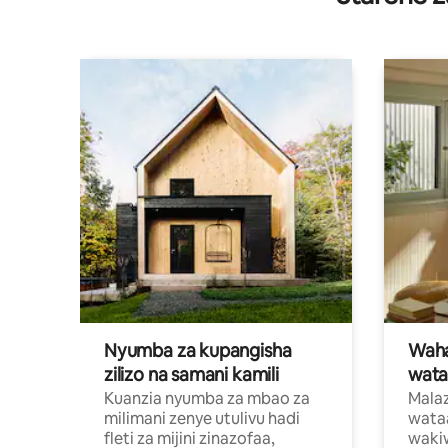
Nyumba za kupangisha
Waham
zilizo na samani kamili
wata
Kuanzia nyumba za mbao za
Malaz
milimani zenye utulivu hadi
wata
fleti za mijini zinazofaa,
wakiw