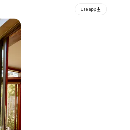
Use app
lezesha kidole kwenye ishara.