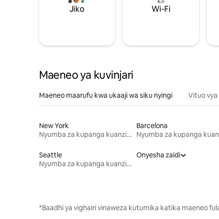
Jiko
Wi-Fi
Maeneo ya kuvinjari
Maeneo maarufu kwa ukaaji wa siku nyingi
Vituo vya
New York
Barcelona
Nyumba za kupanga kuanzia mwezi mmoja
Seattle
Onyesha zaidi
Nyumba za kupanga kuanzia mwezi mmoja
*Baadhi ya vighairi vinaweza kutumika katika maeneo fu