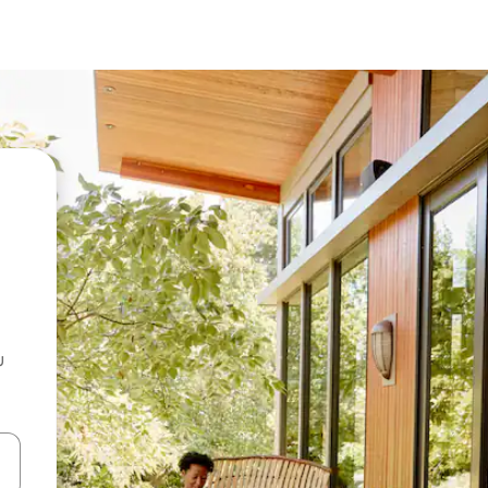
u
 vitufe vya vishale vya juu na chini au uchunguze kwa kugusa au kute