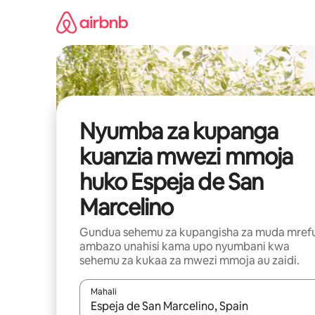
Ruka
kwenda
kwenye
maudhui
Nyumba za kupanga
kuanzia mwezi mmoja
huko Espeja de San
Marcelino
Gundua sehemu za kupangisha za muda mref
ambazo unahisi kama upo nyumbani kwa
sehemu za kukaa za mwezi mmoja au zaidi.
Mahali
Wakati matokeo yanapatikana, vinjari kwa kutumia