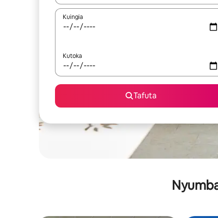
Kuingia
Kutoka
Tafuta
Nyumba 