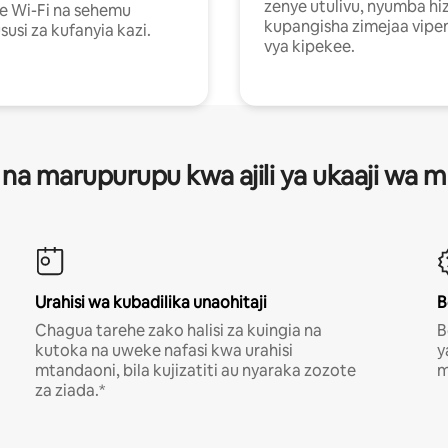
zenye utulivu, nyumba hiz
e Wi-Fi na sehemu
kupangisha zimejaa vipe
usi za kufanyia kazi.
vya kipekee.
 na marupurupu kwa ajili ya ukaaji wa
Urahisi wa kubadilika unaohitaji
B
Chagua tarehe zako halisi za kuingia na
B
kutoka na uweke nafasi kwa urahisi
y
mtandaoni, bila kujizatiti au nyaraka zozote
m
za ziada.*