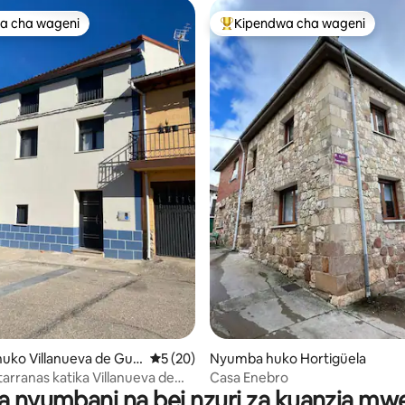
a cha wageni
Kipendwa cha wageni
a cha wageni
Kipendwa maarufu cha wageni
a 4.69 kati ya 5, tathmini 32
uko Villanueva de Gu
Ukadiriaji wa wastani wa 5 kati ya 5, tathm
5 (20)
Nyumba huko Hortigüela
arranas katika Villanueva de
Casa Enebro
a nyumbani na bei nzuri za kuanzia m