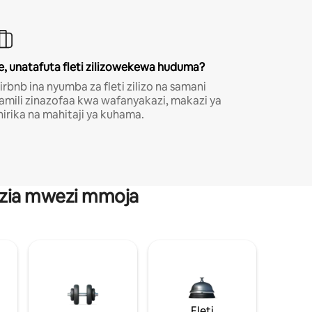
e, unatafuta fleti zilizowekewa huduma?
irbnb ina nyumba za fleti zilizo na samani
amili zinazofaa kwa wafanyakazi, makazi ya
hirika na mahitaji ya kuhama.
anzia mwezi mmoja
Fleti