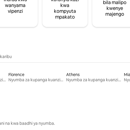
bila malipo
wanyama
kwa
kwenye
vipenzi
kompyuta
majengo
mpakato
 karibu
Florence
Athens
Mi
Nyumba za kupanga kuanzia mwezi mmoja
Nyumba za kupanga kuanzia mwezi mmoja
Nyumba za kupanga kuanzia mwezi mmoja
lani na kwa baadhi ya nyumba.