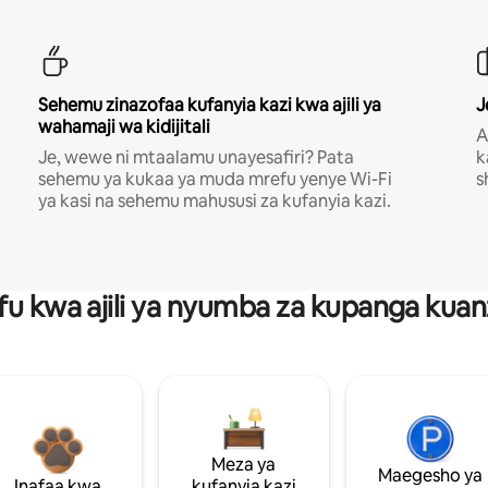
Sehemu zinazofaa kufanyia kazi kwa ajili ya
J
wahamaji wa kidijitali
A
Je, wewe ni mtaalamu unayesafiri? Pata
k
sehemu ya kukaa ya muda mrefu yenye Wi-Fi
s
ya kasi na sehemu mahususi za kufanyia kazi.
fu kwa ajili ya nyumba za kupanga ku
Meza ya
Maegesho ya
Inafaa kwa
kufanyia kazi