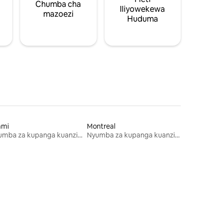
Chumba cha
Iliyowekewa
mazoezi
Huduma
ami
Montreal
Nyumba za kupanga kuanzia mwezi mmoja
Nyumba za kupanga kuanzia mwezi mmoja