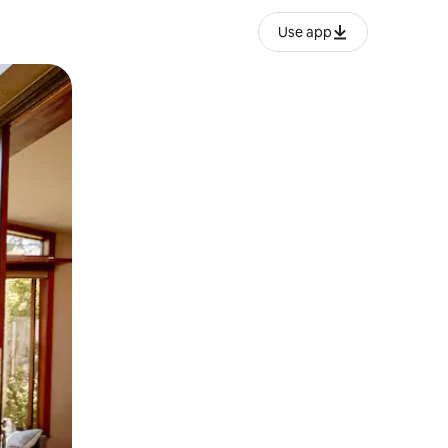
Use app
lezesha kidole kwenye ishara.