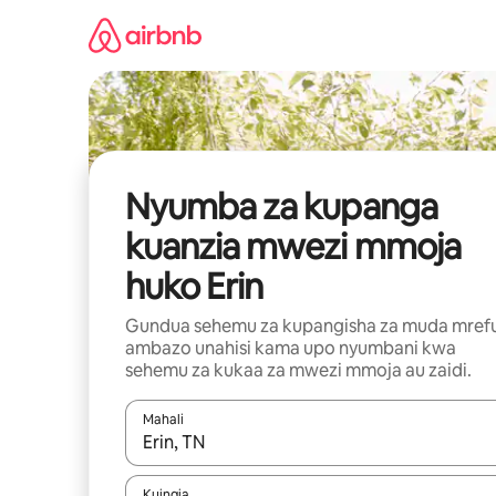
Ruka
kwenda
kwenye
maudhui
Nyumba za kupanga
kuanzia mwezi mmoja
huko Erin
Gundua sehemu za kupangisha za muda mref
ambazo unahisi kama upo nyumbani kwa
sehemu za kukaa za mwezi mmoja au zaidi.
Mahali
Wakati matokeo yanapatikana, vinjari kwa kutumia
Kuingia