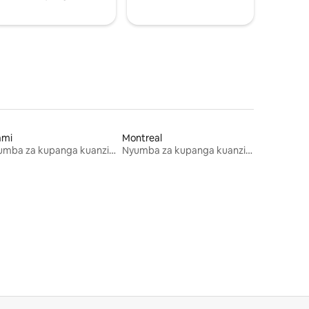
ami
Montreal
Nyumba za kupanga kuanzia mwezi mmoja
Nyumba za kupanga kuanzia mwezi mmoja