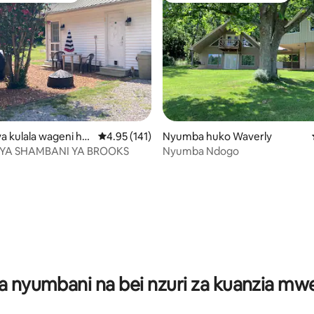
 kulala wageni hu
Ukadiriaji wa wastani wa 4.95 kati ya 5, tathmi
4.95 (141)
Nyumba huko Waverly
t
YA SHAMBANI YA BROOKS
Nyumba Ndogo
 4.98 kati ya 5, tathmini 272
a nyumbani na bei nzuri za kuanzia m