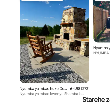
Nyumba ya
ko Stewar
NYUMBA 
Nyumba ya mbao huko Dov
Ukadiriaji wa wastani wa
4.98 (272)
er
Nyumba ya mbao kwenye Shamba la
Starehe z
Mandhari