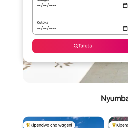
Kutoka
Tafuta
Nyumba 
Kipendwa cha wageni
Kipen
Kipendwa maarufu cha wageni
Kipendw