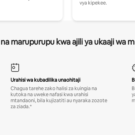
vya kipekee.
 na marupurupu kwa ajili ya ukaaji wa
Urahisi wa kubadilika unaohitaji
B
Chagua tarehe zako halisi za kuingia na
B
kutoka na uweke nafasi kwa urahisi
y
mtandaoni, bila kujizatiti au nyaraka zozote
m
za ziada.*