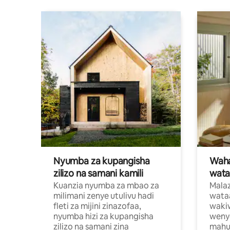
Nyumba za kupangisha
Waham
zilizo na samani kamili
wata
Kuanzia nyumba za mbao za
Malaz
milimani zenye utulivu hadi
wata
fleti za mijini zinazofaa,
wakiw
nyumba hizi za kupangisha
weny
zilizo na samani zina
mahus