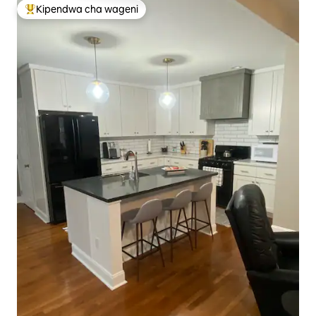
Kipendwa cha wageni
Kipendwa maarufu cha wageni