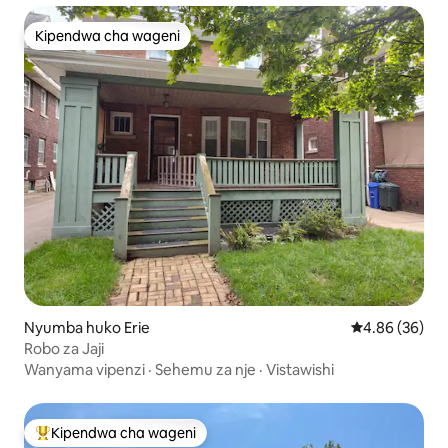
Kipendwa cha wageni
Kipendwa cha wageni
Nyumba huko Erie
Ukadiriaji wa 
4.86 (36)
Robo za Jaji
Wanyama vipenzi
·
Sehemu za nje
·
Vistawishi
Kipendwa cha wageni
Kipendwa maarufu cha wageni