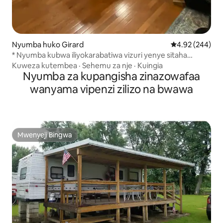
Nyumba huko Girard
Ukadiriaji wa w
4.92 (244)
* Nyumba kubwa iliyokarabatiwa vizuri yenye sitaha
kubwa.
Kuweza kutembea
·
Sehemu za nje
·
Kuingia
Nyumba za kupangisha zinazowafaa
wanyama vipenzi zilizo na bwawa
Mwenyeji Bingwa
Mwenyeji Bingwa