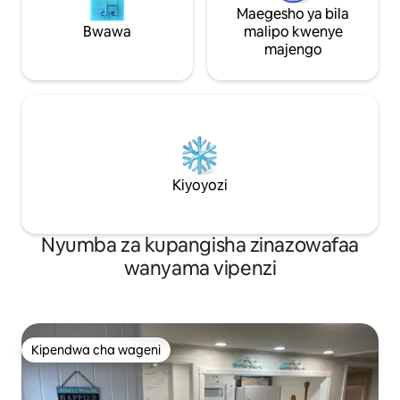
Maegesho ya bila
Bwawa
malipo kwenye
majengo
Kiyoyozi
Nyumba za kupangisha zinazowafaa
wanyama vipenzi
Kipendwa cha wageni
Kipendwa cha wageni