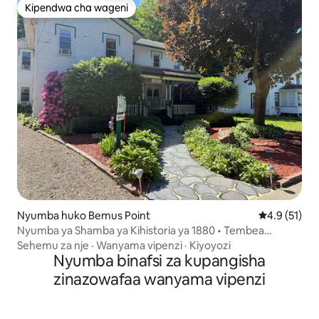
Kipendwa cha wageni
Kipendwa cha wageni
Nyumba huko Bemus Point
Ukadiriaji wa
4.9 (51)
Nyumba ya Shamba ya Kihistoria ya 1880 • Tembea
kwenda kila mahali
Sehemu za nje
·
Wanyama vipenzi
·
Kiyoyozi
Nyumba binafsi za kupangisha
zinazowafaa wanyama vipenzi