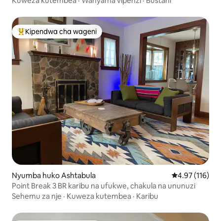
Kuweza kutembea
·
Wanyama vipenzi
·
Bustani
Kipendwa cha wageni
Kipendwa maarufu cha wageni
Nyumba huko Ashtabula
Ukadiriaji wa w
4.97 (116)
Point Break 3 BR karibu na ufukwe, chakula na ununuzi
Sehemu za nje
·
Kuweza kutembea
·
Karibu