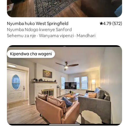
Nyumba huko West Springfield
Ukadiriaji wa w
4.79 (572)
Nyumba Ndogo kwenye Sanford
Sehemu za nje
·
Wanyama vipenzi
·
Mandhari
Kipendwa cha wageni
Kipendwa cha wageni