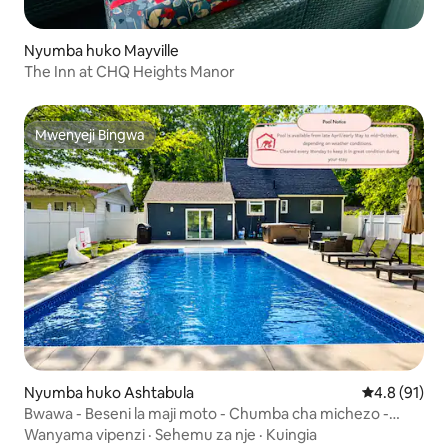
Nyumba huko Mayville
The Inn at CHQ Heights Manor
Mwenyeji Bingwa
Mwenyeji Bingwa
Nyumba huko Ashtabula
Ukadiriaji wa
4.8 (91)
Bwawa - Beseni la maji moto - Chumba cha michezo -
Inatoshea watu 8
Wanyama vipenzi
·
Sehemu za nje
·
Kuingia