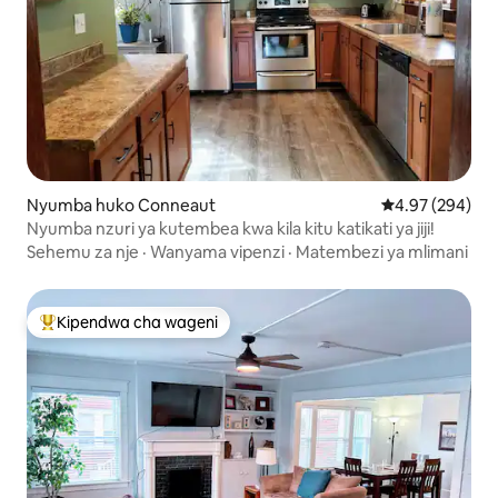
Nyumba huko Conneaut
Ukadiriaji wa w
4.97 (294)
Nyumba nzuri ya kutembea kwa kila kitu katikati ya jiji!
Sehemu za nje
·
Wanyama vipenzi
·
Matembezi ya mlimani
Kipendwa cha wageni
Kipendwa maarufu cha wageni