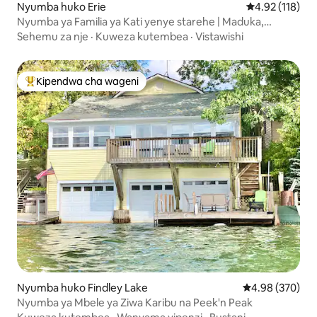
Nyumba huko Erie
Ukadiriaji wa w
4.92 (118)
Nyumba ya Familia ya Kati yenye starehe | Maduka,
Fukwe, Bustani
Sehemu za nje
·
Kuweza kutembea
·
Vistawishi
Kipendwa cha wageni
Kipendwa maarufu cha wageni
Nyumba huko Findley Lake
Ukadiriaji wa w
4.98 (370)
Nyumba ya Mbele ya Ziwa Karibu na Peek'n Peak