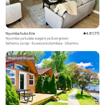
Nyumba huko Erie
Ukadiriaji wa 
4.91 (77)
Nyumba ya kulala wageni ya Evergreen
Sehemu za nje
·
Kuweza kutembea
·
Ukarimu
Mwenyeji Bingwa
Mwenyeji Bingwa