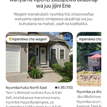
wa juu jijini Erie
Wageni wanakubali: nyumba hizi zinazowafaa
wanyama vipenzi zimepewa ukadiriaji wa juu
kuhusiana na mahali, usafi na kadhalika.
Kipendwa cha wageni
Kipendwa cha wa
Kipendwa maarufu cha wageni
Kipendwa cha wa
Nyumba huko North East
Ukadiriaji wa wastani wa 4.95 kat
4.95 (110)
Nyumba ya shamb
Terri 's Retreat na Eneo Kuu la Kati
Findley Lake
Jiko lililofichwa
Safi, imetakaswa mara kwa mara,
Nyumba nzuri ya 
nyumba mpya iliyojengwa, ya
kwenye Ziwa la Fi
kupendeza katika eneo kuu la kati