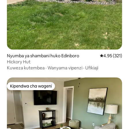
Nyumba ya shambani huko Edinboro
Ukadiriaji wa w
4.95 (321)
Hickory Hut
Kuweza kutembea
·
Wanyama vipenzi
·
Ufikiaji
Kipendwa cha wageni
Kipendwa cha wageni