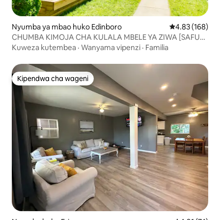
Nyumba ya mbao huko Edinboro
Ukadiriaji wa w
4.83 (168)
CHUMBA KIMOJA CHA KULALA MBELE YA ZIWA [SAFU
YA 1]
Kuweza kutembea
·
Wanyama vipenzi
·
Familia
Kipendwa cha wageni
Kipendwa cha wageni