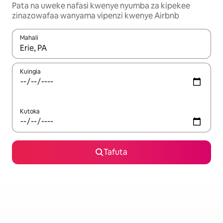
Pata na uweke nafasi kwenye nyumba za kipekee
zinazowafaa wanyama vipenzi kwenye Airbnb
Mahali
Wakati matokeo yanapatikana, vinjari kwa kutumia vitufe vya v
Kuingia
Kutoka
Tafuta