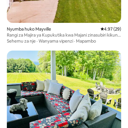
Nyumba huko Mayville
Ukadiriaji wa 
4.97 (29)
Rangi za Majira ya Kupukutika kwa Majani zinasubiri kikundi
chako au familia yako! VYUMBA 4 VYA KULALA, MABAFU
Sehemu za nje
·
Wanyama vipenzi
·
Mapambo
3