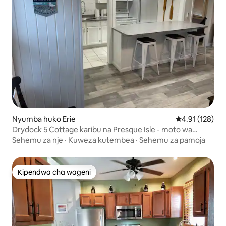
Nyumba huko Erie
Ukadiriaji wa w
4.91 (128)
Drydock 5 Cottage karibu na Presque Isle - moto wa
faragha
Sehemu za nje
·
Kuweza kutembea
·
Sehemu za pamoja
Kipendwa cha wageni
Kipendwa cha wageni