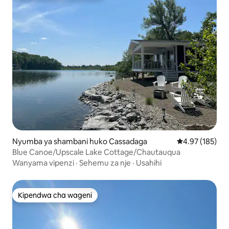
Nyumba ya shambani huko Cassadaga
Ukadiriaji wa w
4.97 (185)
Blue Canoe/Upscale Lake Cottage/Chautauqua
Wanyama vipenzi
·
Sehemu za nje
·
Usahihi
Kipendwa cha wageni
Kipendwa cha wageni