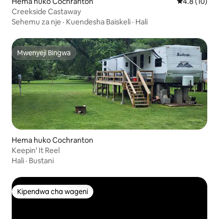
Hema huko Cochranton
Ukadiriaji wa
4.8 (10)
Creekside Castaway
Sehemu za nje
·
Kuendesha Baiskeli
·
Hali
Mwenyeji Bingwa
Mwenyeji Bingwa
Hema huko Cochranton
Keepin' It Reel
Hali
·
Bustani
Kipendwa cha wageni
Kipendwa cha wageni