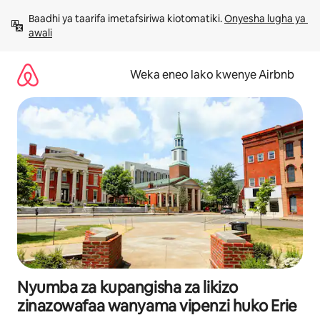
Ruka
Baadhi ya taarifa imetafsiriwa kiotomatiki. 
Onyesha lugha ya 
kwenda
awali
kwenye
maudhui
Weka eneo lako kwenye Airbnb
Nyumba za kupangisha za likizo
zinazowafaa wanyama vipenzi huko Erie