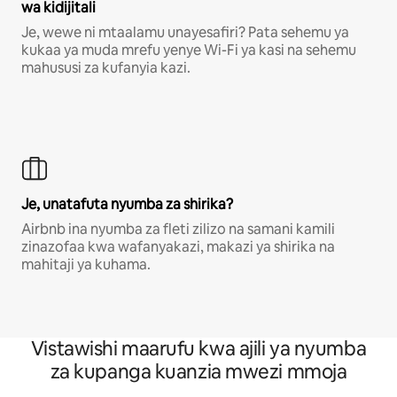
wa kidijitali
Je, wewe ni mtaalamu unayesafiri? Pata sehemu ya
kukaa ya muda mrefu yenye Wi-Fi ya kasi na sehemu
mahususi za kufanyia kazi.
Je, unatafuta nyumba za shirika?
Airbnb ina nyumba za fleti zilizo na samani kamili
zinazofaa kwa wafanyakazi, makazi ya shirika na
mahitaji ya kuhama.
Vistawishi maarufu kwa ajili ya nyumba
za kupanga kuanzia mwezi mmoja