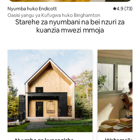
Nyumba huko Endicott
Ukadiriaji wa
4.9 (73)
Oasisi yangu ya Kufugwa huko Binghamton
Starehe za nyumbani na bei nzuri za
kuanzia mwezi mmoja