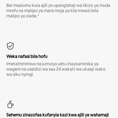
Bei maalumu kwa ajili ya upangishaji wa likizo ya muda
mrefu na malipo ya mara moja ya kila mwezi bila
malipo ya ziada.*
Weka nafasi bila hofu
Imetathminiwa na jumuiya yetu inayoaminika ya
wageni na usaidizi wa saa 24 wakati wa ukaaji wako
wa siku nyingi.
Sehemu zinazofaa kufanyia kazi kwa ajili ya wahamaji