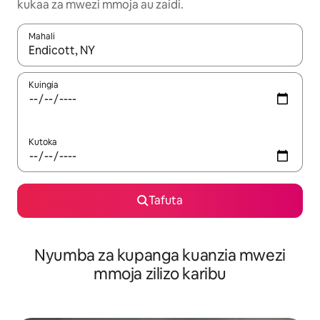
kukaa za mwezi mmoja au zaidi.
Mahali
Wakati matokeo yanapatikana, vinjari kwa kutumia vitufe vya v
Kuingia
Kutoka
Tafuta
Nyumba za kupanga kuanzia mwezi
mmoja zilizo karibu