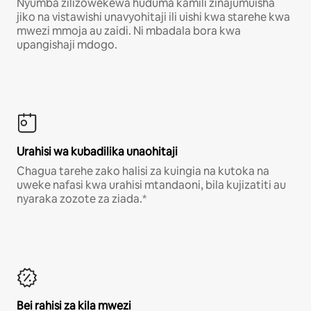
Nyumba zilizowekewa huduma kamili zinajumuisha
jiko na vistawishi unavyohitaji ili uishi kwa starehe kwa
mwezi mmoja au zaidi. Ni mbadala bora kwa
upangishaji mdogo.
Urahisi wa kubadilika unaohitaji
Chagua tarehe zako halisi za kuingia na kutoka na
uweke nafasi kwa urahisi mtandaoni, bila kujizatiti au
nyaraka zozote za ziada.*
Bei rahisi za kila mwezi