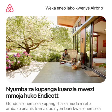
Ruka
kwenda
Weka eneo lako kwenye Airbnb
kwenye
maudhui
Nyumba za kupanga kuanzia mwezi
mmoja huko Endicott
Gundua sehemu za kupangisha za muda mrefu
ambazo unahisi kama upo nyumbani kwa sehemu za