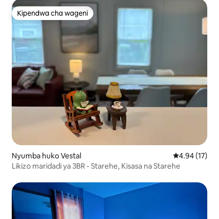
Kipendwa cha wageni
Kipendwa cha wageni
Nyumba huko Vestal
Ukadiriaji wa 
4.94 (17)
Likizo maridadi ya 3BR - Starehe, Kisasa na Starehe