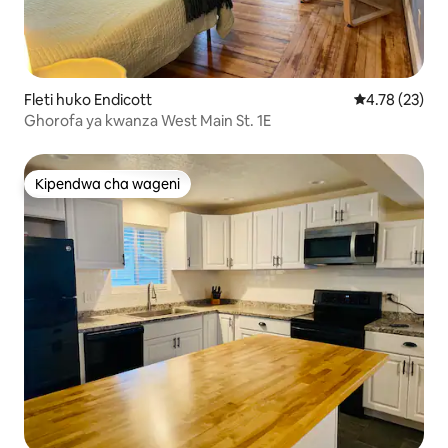
Fleti huko Endicott
Ukadiriaji wa 
4.78 (23)
Ghorofa ya kwanza West Main St. 1E
Kipendwa cha wageni
Kipendwa cha wageni