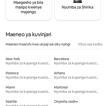
Maegesho ya bila
malipo kwenye
Nyumba za Shirika
majengo
Maeneo ya kuvinjari
Maeneo maarufu kwa ukaaji wa siku nyingi
Vituo vya karibu
New York
Barcelona
Nyumba za kupanga kuanzia mwezi mmoja
Nyumba za kupanga kuanzia mwezi mmoja
Florence
Athens
Nyumba za kupanga kuanzia mwezi mmoja
Nyumba za kupanga kuanzia mwezi mmoja
Miami
Montreal
Nyumba za kupanga kuanzia mwezi mmoja
Nyumba za kupanga kuanzia mwezi mmoja
Seattle
Onyesha zaidi
Nyumba za kupanga kuanzia mwezi mmoja