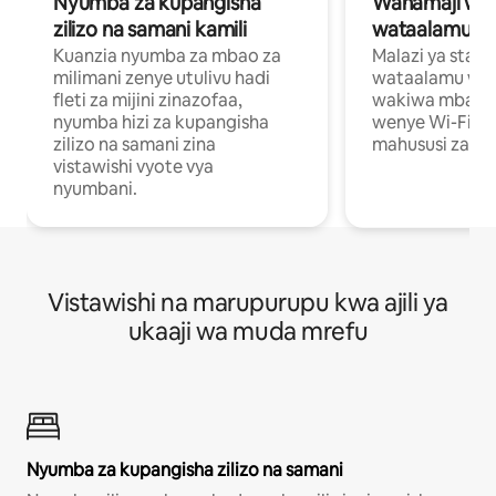
Nyumba za kupangisha
Wahamaji wa ki
zilizo na samani kamili
wataalamu wa
Kuanzia nyumba za mbao za
Malazi ya star
milimani zenye utulivu hadi
wataalamu wan
fleti za mijini zinazofaa,
wakiwa mbali na
nyumba hizi za kupangisha
wenye Wi-Fi n
zilizo na samani zina
mahususi za kuf
vistawishi vyote vya
nyumbani.
Vistawishi na marupurupu kwa ajili ya
ukaaji wa muda mrefu
Nyumba za kupangisha zilizo na samani