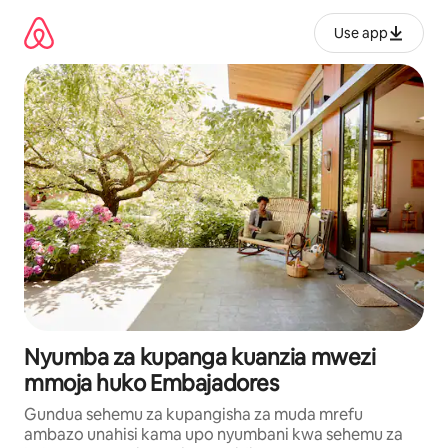
Ruka
kwenda
Use app
kwenye
maudhui
Nyumba za kupanga kuanzia mwezi
mmoja huko Embajadores
Gundua sehemu za kupangisha za muda mrefu
ambazo unahisi kama upo nyumbani kwa sehemu za