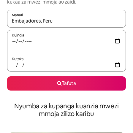
kukaa za mwezi mmoja au zaidi.
Mahali
Wakati matokeo yanapatikana, vinjari kwa kutumia vitufe vya v
Kuingia
Kutoka
Tafuta
Nyumba za kupanga kuanzia mwezi
mmoja zilizo karibu