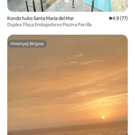
Kondo huko Santa Maria del Mar
Ukadiriaji wa
4.9 (77)
Duplex Playa Embajadores Piscina Parrilla
Mwenyeji Bingwa
Mwenyeji Bingwa