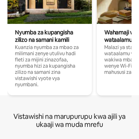
Nyumba za kupangisha
Wahamaji wa ki
zilizo na samani kamili
wataalamu wa
Kuanzia nyumba za mbao za
Malazi ya star
milimani zenye utulivu hadi
wataalamu wan
fleti za mijini zinazofaa,
wakiwa mbali na
nyumba hizi za kupangisha
wenye Wi-Fi n
zilizo na samani zina
mahususi za kuf
vistawishi vyote vya
nyumbani.
Vistawishi na marupurupu kwa ajili ya
ukaaji wa muda mrefu