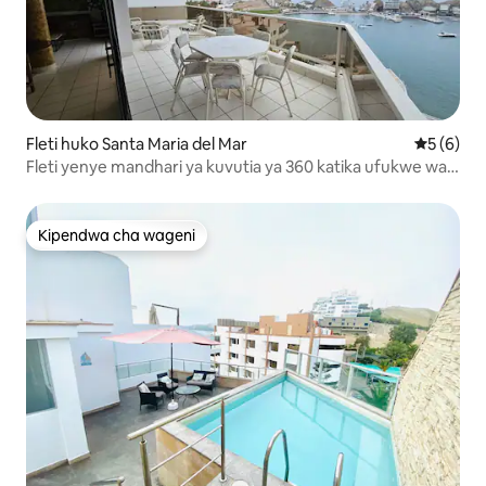
Fleti huko Santa Maria del Mar
Ukadiriaji
5 (6)
Fleti yenye mandhari ya kuvutia ya 360 katika ufukwe wa
Santa María
Kipendwa cha wageni
Kipendwa cha wageni