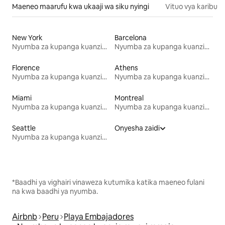
Maeneo maarufu kwa ukaaji wa siku nyingi
Vituo vya karibu
New York
Barcelona
Nyumba za kupanga kuanzia mwezi mmoja
Nyumba za kupanga kuanzia mwezi mmoja
Florence
Athens
Nyumba za kupanga kuanzia mwezi mmoja
Nyumba za kupanga kuanzia mwezi mmoja
Miami
Montreal
Nyumba za kupanga kuanzia mwezi mmoja
Nyumba za kupanga kuanzia mwezi mmoja
Seattle
Onyesha zaidi
Nyumba za kupanga kuanzia mwezi mmoja
*Baadhi ya vighairi vinaweza kutumika katika maeneo fulani
na kwa baadhi ya nyumba.
Airbnb
Peru
Playa Embajadores