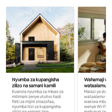
Nyumba za kupangisha
Wahamaji wa ki
zilizo na samani kamili
wataalamu wa
Kuanzia nyumba za mbao za
Malazi ya star
milimani zenye utulivu hadi
wataalamu wan
fleti za mijini zinazofaa,
wakiwa mbali na
nyumba hizi za kupangisha
wenye Wi-Fi n
zilizo na samani zina
mahususi za kuf