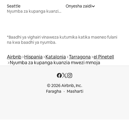
Seattle
Onyesha zaidi
Nyumba za kupanga kuanzia mwezi mmoja
*Baadhi ya vighairi vinaweza kutumika katika maeneo fulani
na kwa baadhi ya nyumba.
Airbnb
Hispania
Katalonia
Tarragona
el Pinetell
Nyumba za kupanga kuanzia mwezi mmoja
© 2026 Airbnb, Inc.
Faragha
Masharti