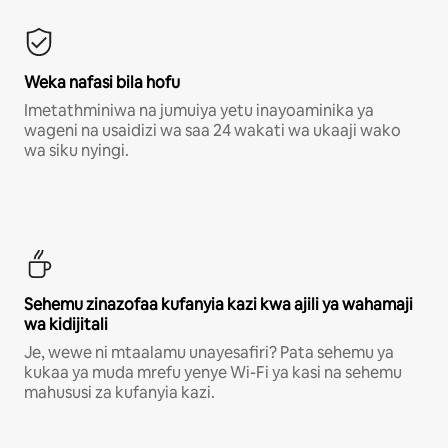
Weka nafasi bila hofu
Imetathminiwa na jumuiya yetu inayoaminika ya
wageni na usaidizi wa saa 24 wakati wa ukaaji wako
wa siku nyingi.
Sehemu zinazofaa kufanyia kazi kwa ajili ya wahamaji
wa kidijitali
Je, wewe ni mtaalamu unayesafiri? Pata sehemu ya
kukaa ya muda mrefu yenye Wi-Fi ya kasi na sehemu
mahususi za kufanyia kazi.