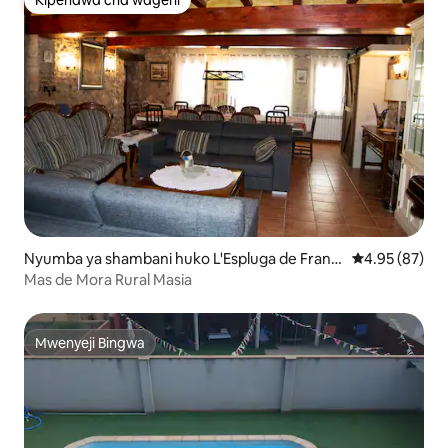
Kipendwa cha wageni
Kipendwa cha wageni
Nyumba ya shambani huko L'Espluga de Franc
Ukadiriaji wa 
4.95 (87)
olí
Mas de Mora Rural Masia
Mwenyeji Bingwa
Mwenyeji Bingwa