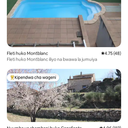
Fleti huko Montblanc
Ukadiriaji wa 
4.75 (48)
Fleti huko Montblanc iliyo na bwawa la jumuiya
Kipendwa cha wageni
Kipendwa maarufu cha wageni