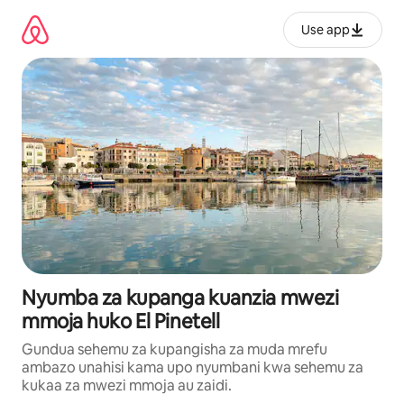
Ruka
kwenda
Use app
kwenye
maudhui
Nyumba za kupanga kuanzia mwezi
mmoja huko El Pinetell
Gundua sehemu za kupangisha za muda mrefu
ambazo unahisi kama upo nyumbani kwa sehemu za
kukaa za mwezi mmoja au zaidi.