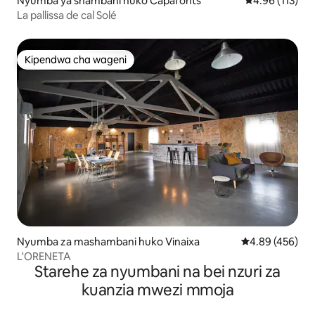
Nyumba ya shambani huko Capafonts
Ukadiriaji wa w
4.96 (113)
La pallissa de cal Solé
Kipendwa cha wageni
Kipendwa cha wageni
Nyumba za mashambani huko Vinaixa
Ukadiriaji wa w
4.89 (456)
L'ORENETA
Starehe za nyumbani na bei nzuri za
kuanzia mwezi mmoja