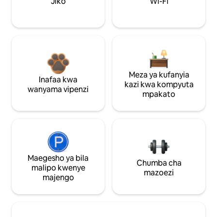
Jiko
Wi-Fi
Meza ya kufanyia
Inafaa kwa
kazi kwa kompyuta
wanyama vipenzi
mpakato
Maegesho ya bila
Chumba cha
malipo kwenye
mazoezi
majengo