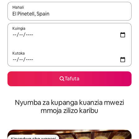
Mahali
Wakati matokeo yanapatikana, vinjari kwa kutumia vitufe vya v
Kuingia
Kutoka
Tafuta
Nyumba za kupanga kuanzia mwezi
mmoja zilizo karibu