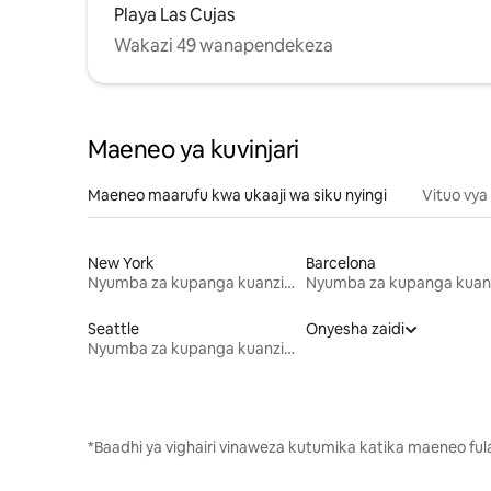
Playa Las Cujas
Wakazi 49 wanapendekeza
Maeneo ya kuvinjari
Maeneo maarufu kwa ukaaji wa siku nyingi
Vituo vya
New York
Barcelona
Nyumba za kupanga kuanzia mwezi mmoja
Seattle
Onyesha zaidi
Nyumba za kupanga kuanzia mwezi mmoja
*Baadhi ya vighairi vinaweza kutumika katika maeneo fu