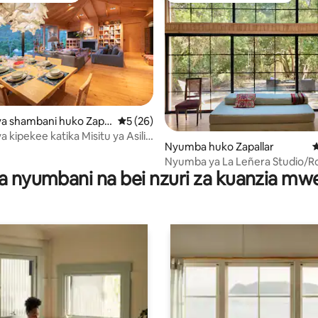
a shambani huko Zapal
Ukadiriaji wa wastani wa 5 kati ya 5, tathm
5 (26)
 kipekee katika Misitu ya Asili
a 4.64 kati ya 5, tathmini 61
Nyumba huko Zapallar
U
Claras
Nyumba ya La Leñera Studio/R
a nyumbani na bei nzuri za kuanzia m
kubwa katika Cachagua