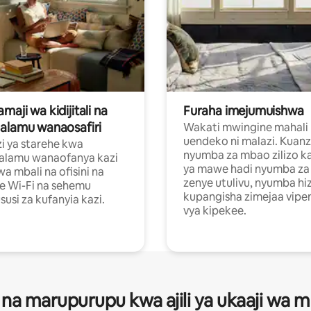
aji wa kidijitali na
Furaha imejumuishwa
alamu wanaosafiri
Wakati mwingine mahali
uendeko ni malazi. Kuanz
i ya starehe kwa
nyumba za mbao zilizo k
alamu wanaofanya kazi
ya mawe hadi nyumba za 
a mbali na ofisini na
zenye utulivu, nyumba hiz
e Wi-Fi na sehemu
kupangisha zimejaa vipe
usi za kufanyia kazi.
vya kipekee.
 na marupurupu kwa ajili ya ukaaji wa