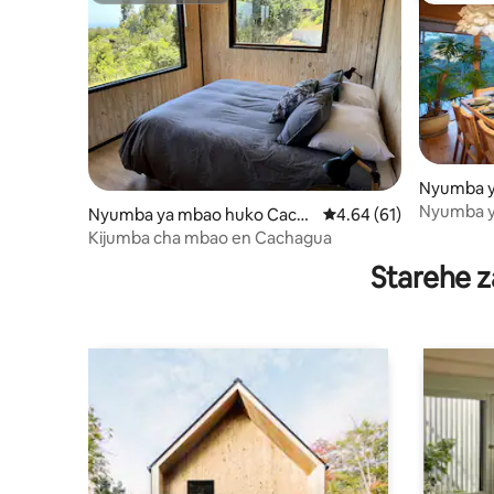
Nyumba y
lar
Nyumba ya
Nyumba ya mbao huko Cach
Ukadiriaji wa wastani w
4.64 (61)
ya Aguas 
agua
Kijumba cha mbao en Cachagua
Starehe z