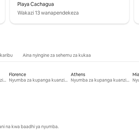
Playa Cachagua
Wakazi 13 wanapendekeza
 karibu
Aina nyingine za sehemu za kukaa
Florence
Athens
Mi
Nyumba za kupanga kuanzia mwezi mmoja
Nyumba za kupanga kuanzia mwezi mmoja
Nyumba za kupanga kuanzia mwezi mmoja
lani na kwa baadhi ya nyumba.