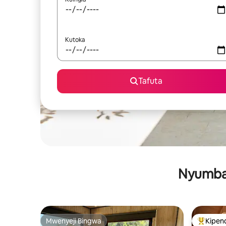
Kutoka
Tafuta
Nyumba 
Mwenyeji Bingwa
Kipen
Mwenyeji Bingwa
Kipendw