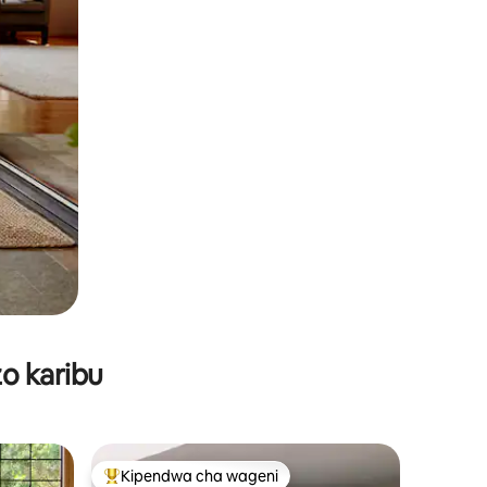
o karibu
Kipendwa cha wageni
Kipendwa maarufu cha wageni