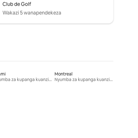
Club de Golf
Wakazi 5 wanapendekeza
ami
Montreal
Nyumba za kupanga kuanzia mwezi mmoja
Nyumba za kupanga kuanzia mwezi mmoja