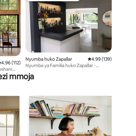
ini 26
Nyumba huko Zapallar
Ukadiriaji wa wastani wa
4.99 (139)
kadiriaji wa wastani wa 4.96 kati ya 5, tathmini 112
4.96 (112)
Nyumba ya Familia huko Zapallar -
oshani
Tembea hadi Ufukweni
wezi mmoja