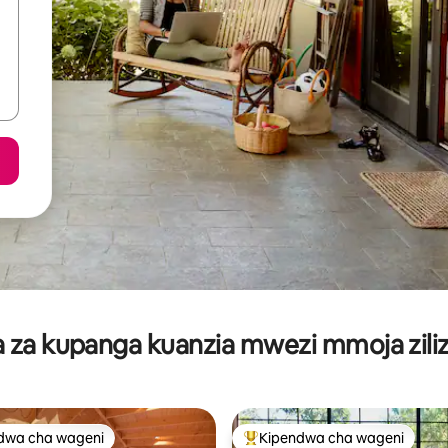
za kupanga kuanzia mwezi mmoja ziliz
dwa cha wageni
Kipendwa cha wageni
a maarufu cha wageni
Kipendwa maarufu cha wageni