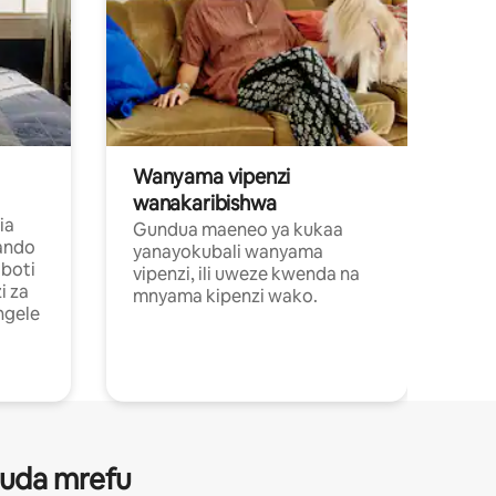
Wanyama vipenzi
wanakaribishwa
ia
Gundua maeneo ya kukaa
ando
yanayokubali wanyama
boti
vipenzi, ili uweze kwenda na
i za
mnyama kipenzi wako.
ngele
 muda mrefu