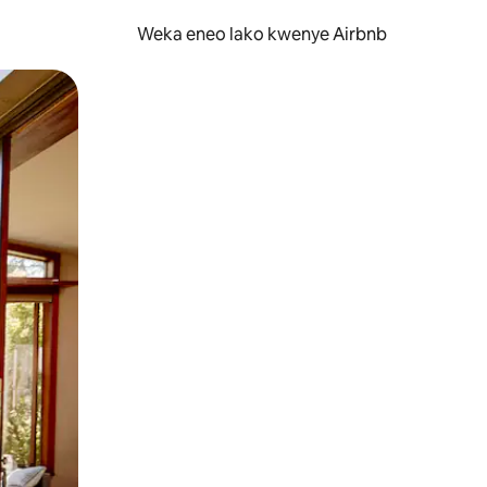
Weka eneo lako kwenye Airbnb
lezesha kidole kwenye ishara.