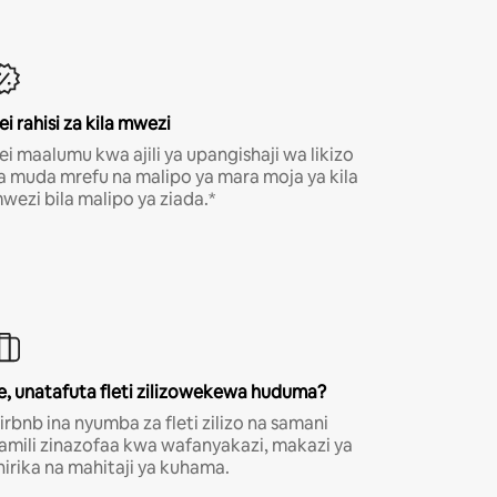
ei rahisi za kila mwezi
ei maalumu kwa ajili ya upangishaji wa likizo
a muda mrefu na malipo ya mara moja ya kila
wezi bila malipo ya ziada.*
e, unatafuta fleti zilizowekewa huduma?
irbnb ina nyumba za fleti zilizo na samani
amili zinazofaa kwa wafanyakazi, makazi ya
hirika na mahitaji ya kuhama.