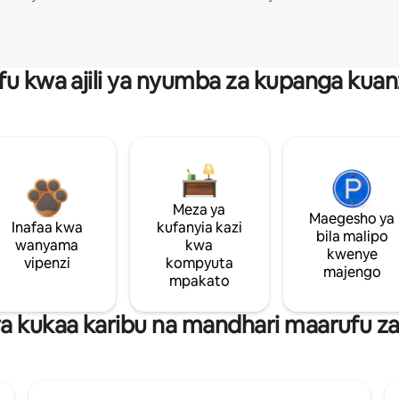
fu kwa ajili ya nyumba za kupanga ku
Meza ya
Maegesho ya
Inafaa kwa
kufanyia kazi
bila malipo
wanyama
kwa
kwenye
vipenzi
kompyuta
majengo
mpakato
 kukaa karibu na mandhari maarufu za