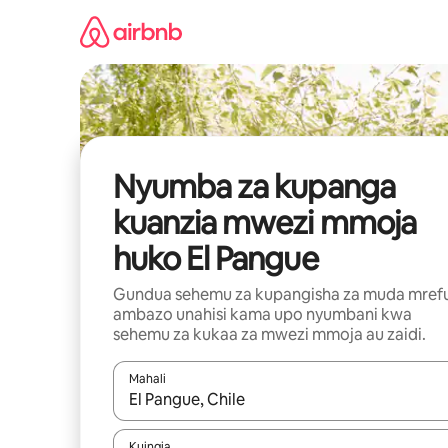
Ruka
kwenda
kwenye
maudhui
Nyumba za kupanga
kuanzia mwezi mmoja
huko El Pangue
Gundua sehemu za kupangisha za muda mref
ambazo unahisi kama upo nyumbani kwa
sehemu za kukaa za mwezi mmoja au zaidi.
Mahali
Wakati matokeo yanapatikana, vinjari kwa kutumia
Kuingia