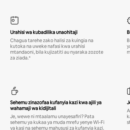
Urahisi wa kubadilika unaohitaji
B
Chagua tarehe zako halisi za kuingia na
B
kutoka na uweke nafasi kwa urahisi
y
mtandaoni, bila kujizatiti au nyaraka zozote
m
za ziada.*
Sehemu zinazofaa kufanyia kazi kwa ajili ya
J
wahamaji wa kidijitali
A
Je, wewe ni mtaalamu unayesafiri? Pata
k
sehemu ya kukaa ya muda mrefu yenye Wi-Fi
s
ya kasi na sehemu mahususi za kufanyia kazi.