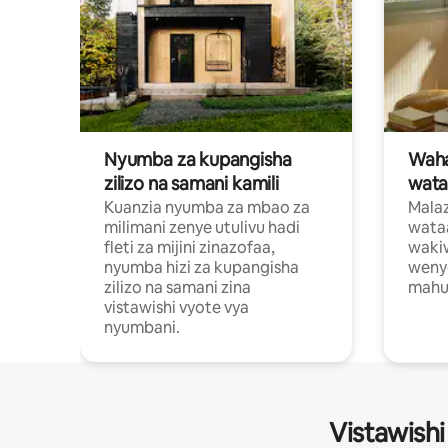
Nyumba za kupangisha
Waham
zilizo na samani kamili
wata
Kuanzia nyumba za mbao za
Malaz
milimani zenye utulivu hadi
wata
fleti za mijini zinazofaa,
wakiw
nyumba hizi za kupangisha
weny
zilizo na samani zina
mahus
vistawishi vyote vya
nyumbani.
Vistawishi