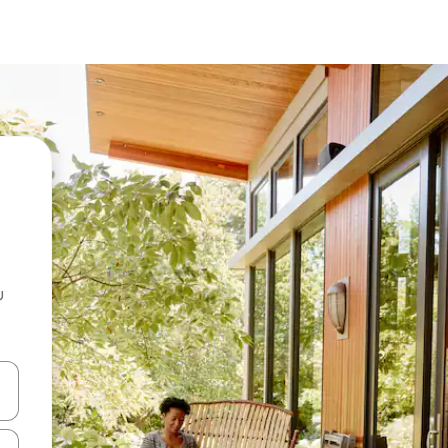
u
 vitufe vya vishale vya juu na chini au uchunguze kwa kugusa au kute