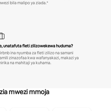
wezi bila malipo ya ziada.*
e, unatafuta fleti zilizowekewa huduma?
irbnb ina nyumba za fleti zilizo na samani
amili zinazofaa kwa wafanyakazi, makazi ya
hirika na mahitaji ya kuhama.
anzia mwezi mmoja