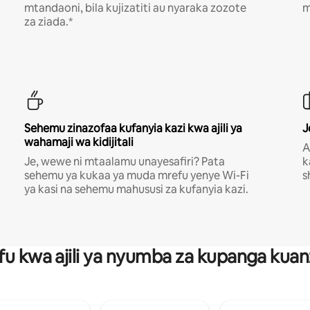
mtandaoni, bila kujizatiti au nyaraka zozote
m
za ziada.*
Sehemu zinazofaa kufanyia kazi kwa ajili ya
J
wahamaji wa kidijitali
A
Je, wewe ni mtaalamu unayesafiri? Pata
k
sehemu ya kukaa ya muda mrefu yenye Wi-Fi
s
ya kasi na sehemu mahususi za kufanyia kazi.
fu kwa ajili ya nyumba za kupanga ku