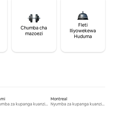
Fleti
Chumba cha
Iliyowekewa
mazoezi
Huduma
ami
Montreal
Nyumba za kupanga kuanzia mwezi mmoja
Nyumba za kupanga kuanzia mwezi mmoja