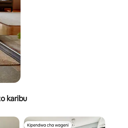
o karibu
Kipendwa cha wageni
Kipendwa cha wageni