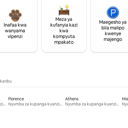
Meza ya
Maegesho ya
Inafaa kwa
kufanyia kazi
bila malipo
wanyama
kwa
kwenye
vipenzi
kompyuta
majengo
mpakato
 karibu
Florence
Athens
Mi
Nyumba za kupanga kuanzia mwezi mmoja
Nyumba za kupanga kuanzia mwezi mmoja
Nyumba za kupanga kuanzia mwezi mmoja