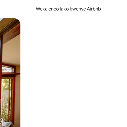
Weka eneo lako kwenye Airbnb
lezesha kidole kwenye ishara.