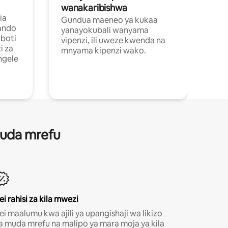
wanakaribishwa
ia
Gundua maeneo ya kukaa
ando
yanayokubali wanyama
boti
vipenzi, ili uweze kwenda na
i za
mnyama kipenzi wako.
ngele
 muda mrefu
ei rahisi za kila mwezi
ei maalumu kwa ajili ya upangishaji wa likizo
a muda mrefu na malipo ya mara moja ya kila