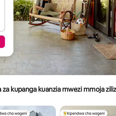
za kupanga kuanzia mwezi mmoja ziliz
dwa cha wageni
Kipendwa cha wageni
a maarufu cha wageni
Kipendwa maarufu cha wageni