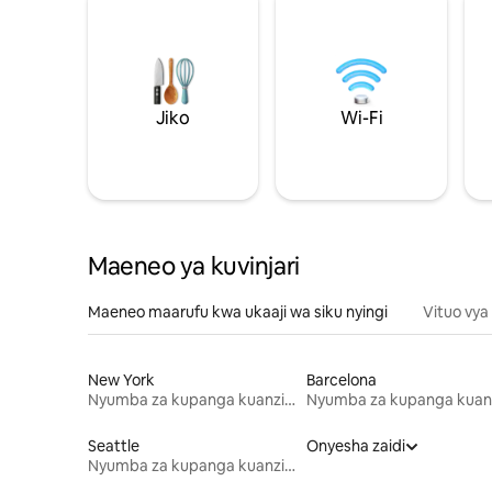
Jiko
Wi-Fi
Maeneo ya kuvinjari
Maeneo maarufu kwa ukaaji wa siku nyingi
Vituo vya
New York
Barcelona
Nyumba za kupanga kuanzia mwezi mmoja
Seattle
Onyesha zaidi
Nyumba za kupanga kuanzia mwezi mmoja