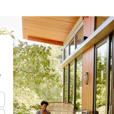
u
 vitufe vya vishale vya juu na chini au uchunguze kwa kugusa au kute