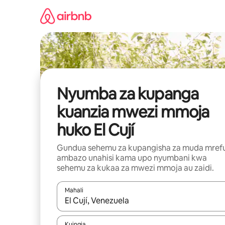
Ruka
kwenda
kwenye
maudhui
Nyumba za kupanga
kuanzia mwezi mmoja
huko El Cují
Gundua sehemu za kupangisha za muda mref
ambazo unahisi kama upo nyumbani kwa
sehemu za kukaa za mwezi mmoja au zaidi.
Mahali
Wakati matokeo yanapatikana, vinjari kwa kutumia
Kuingia