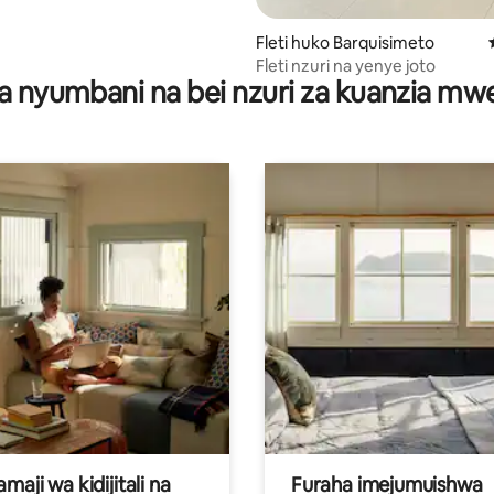
Fleti huko Barquisimeto
Fleti nzuri na yenye joto
a nyumbani na bei nzuri za kuanzia m
aji wa kidijitali na
Furaha imejumuishwa