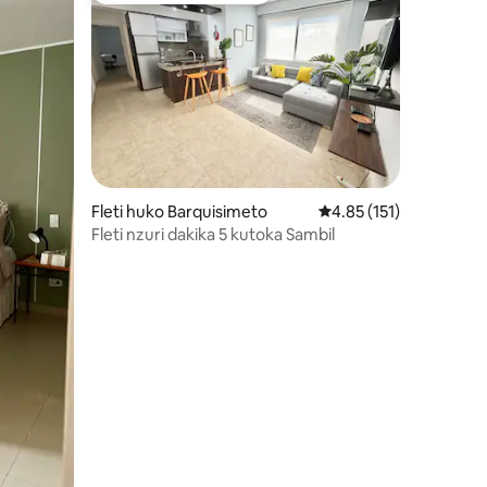
Fleti huko Barquisimeto
Ukadiriaji wa wastani w
4.85 (151)
Fleti nzuri dakika 5 kutoka Sambil
ini 47