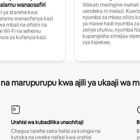
alamu wanaosafiri
Wakati mwingine mahali
uendeko ni malazi. Kuanz
i ya starehe kwa
nyumba za mbao zilizo k
alamu wanaofanya kazi
ya mawe hadi nyumba za 
a mbali na ofisini na
zenye utulivu, nyumba hiz
e Wi-Fi na sehemu
kupangisha zimejaa vipe
usi za kufanyia kazi.
vya kipekee.
 na marupurupu kwa ajili ya ukaaji wa
Urahisi wa kubadilika unaohitaji
B
Chagua tarehe zako halisi za kuingia na
B
kutoka na uweke nafasi kwa urahisi
y