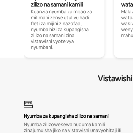
zilizo na samani kamili
wata
Kuanzia nyumba za mbao za
Malaz
milimani zenye utulivu hadi
wata
fleti za mijini zinazofaa,
wakiw
nyumba hizi za kupangisha
weny
zilizo na samani zina
mahus
vistawishi vyote vya
nyumbani.
Vistawishi
Nyumba za kupangisha zilizo na samani
Nyumba zilizowekewa huduma kamili
zinajumuisha jiko na vistawishi unavyohitaji ili