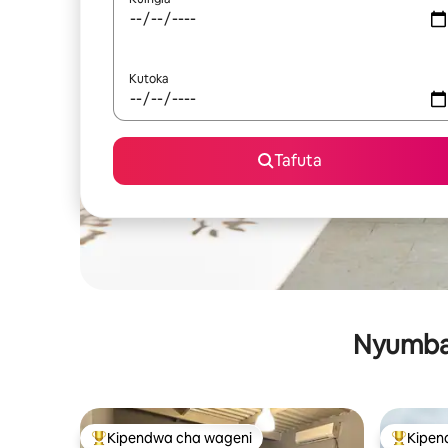
Kutoka
Tafuta
Nyumba 
Kipendwa cha wageni
Kipen
Kipendwa maarufu cha wageni
Kipendw