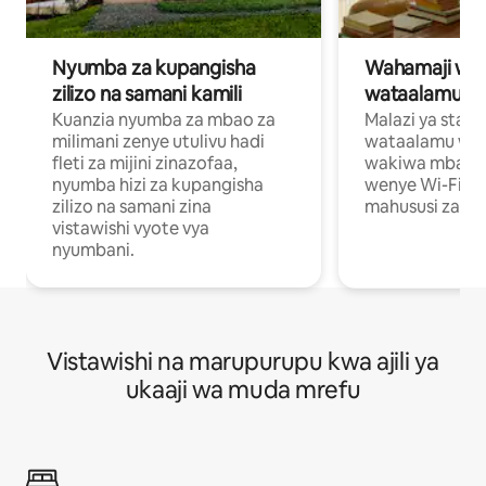
Nyumba za kupangisha
Wahamaji wa ki
zilizo na samani kamili
wataalamu wa
Kuanzia nyumba za mbao za
Malazi ya star
milimani zenye utulivu hadi
wataalamu wan
fleti za mijini zinazofaa,
wakiwa mbali na
nyumba hizi za kupangisha
wenye Wi-Fi n
zilizo na samani zina
mahususi za kuf
vistawishi vyote vya
nyumbani.
Vistawishi na marupurupu kwa ajili ya
ukaaji wa muda mrefu