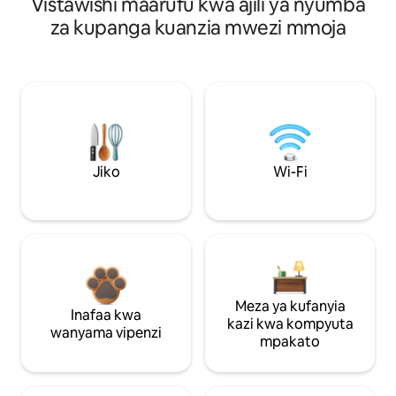
Vistawishi maarufu kwa ajili ya nyumba
za kupanga kuanzia mwezi mmoja
Jiko
Wi-Fi
Meza ya kufanyia
Inafaa kwa
kazi kwa kompyuta
wanyama vipenzi
mpakato