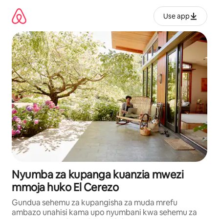
Ruka
kwenda
Use app
kwenye
maudhui
Nyumba za kupanga kuanzia mwezi
mmoja huko El Cerezo
Gundua sehemu za kupangisha za muda mrefu
ambazo unahisi kama upo nyumbani kwa sehemu za