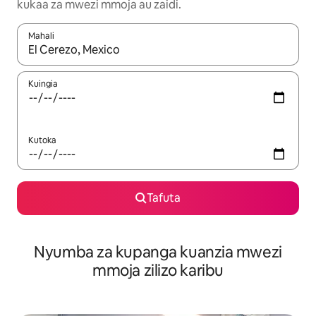
kukaa za mwezi mmoja au zaidi.
Mahali
Wakati matokeo yanapatikana, vinjari kwa kutumia vitufe vya v
Kuingia
Kutoka
Tafuta
Nyumba za kupanga kuanzia mwezi
mmoja zilizo karibu