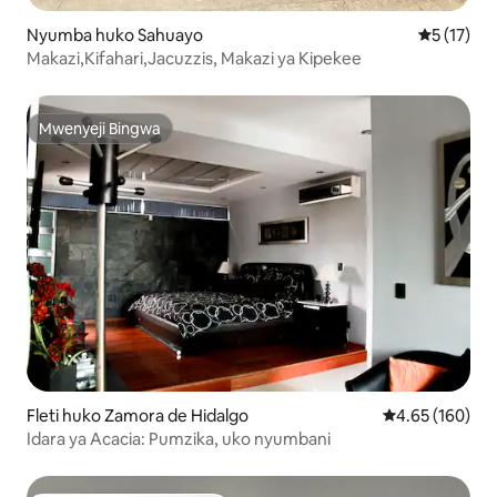
Nyumba huko Sahuayo
Ukadiriaji 
5 (17)
Makazi,Kifahari,Jacuzzis, Makazi ya Kipekee
Mwenyeji Bingwa
Mwenyeji Bingwa
Fleti huko Zamora de Hidalgo
Ukadiriaji wa w
4.65 (160)
Idara ya Acacia: Pumzika, uko nyumbani