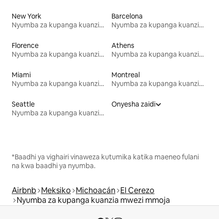
New York
Barcelona
Nyumba za kupanga kuanzia mwezi mmoja
Nyumba za kupanga kuanzia mwezi mmoja
Florence
Athens
Nyumba za kupanga kuanzia mwezi mmoja
Nyumba za kupanga kuanzia mwezi mmoja
Miami
Montreal
Nyumba za kupanga kuanzia mwezi mmoja
Nyumba za kupanga kuanzia mwezi mmoja
Seattle
Onyesha zaidi
Nyumba za kupanga kuanzia mwezi mmoja
*Baadhi ya vighairi vinaweza kutumika katika maeneo fulani
na kwa baadhi ya nyumba.
Airbnb
Meksiko
Michoacán
El Cerezo
Nyumba za kupanga kuanzia mwezi mmoja