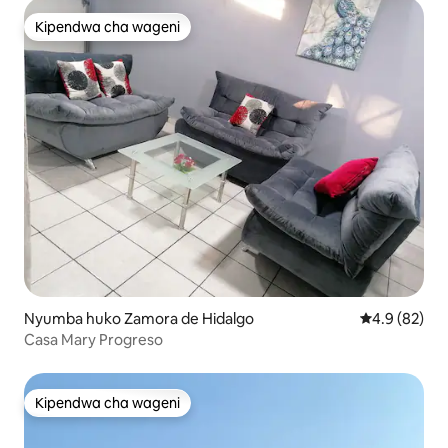
Kipendwa cha wageni
Kipendwa cha wageni
Nyumba huko Zamora de Hidalgo
Ukadiriaji wa
4.9 (82)
Casa Mary Progreso
Kipendwa cha wageni
Kipendwa cha wageni