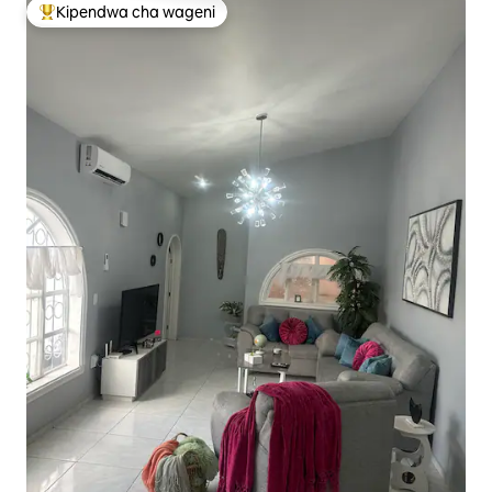
Kipendwa cha wageni
Kipendwa maarufu cha wageni