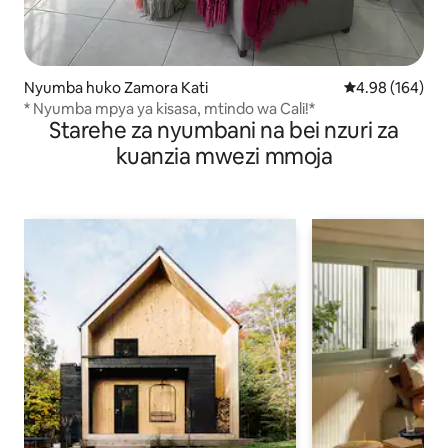
Nyumba huko Zamora Kati
Ukadiriaji wa w
4.98 (164)
* Nyumba mpya ya kisasa, mtindo wa Cali!*
Starehe za nyumbani na bei nzuri za
kuanzia mwezi mmoja