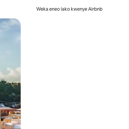
Weka eneo lako kwenye Airbnb
lezesha kidole kwenye ishara.