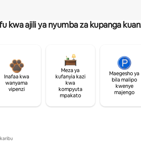
fu kwa ajili ya nyumba za kupanga ku
Meza ya
Maegesho ya
Inafaa kwa
kufanyia kazi
bila malipo
wanyama
kwa
kwenye
vipenzi
kompyuta
majengo
mpakato
 karibu