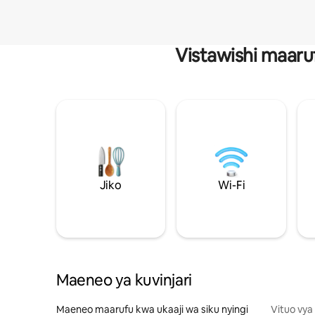
Vistawishi maaru
Jiko
Wi-Fi
Maeneo ya kuvinjari
Maeneo maarufu kwa ukaaji wa siku nyingi
Vituo vya