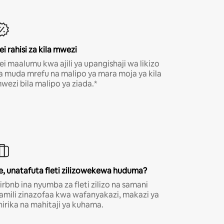
ei rahisi za kila mwezi
ei maalumu kwa ajili ya upangishaji wa likizo
a muda mrefu na malipo ya mara moja ya kila
wezi bila malipo ya ziada.*
e, unatafuta fleti zilizowekewa huduma?
irbnb ina nyumba za fleti zilizo na samani
amili zinazofaa kwa wafanyakazi, makazi ya
hirika na mahitaji ya kuhama.