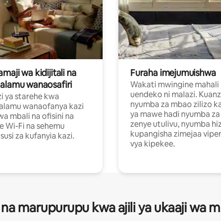
aji wa kidijitali na
Furaha imejumuishwa
alamu wanaosafiri
Wakati mwingine mahali
uendeko ni malazi. Kuanz
i ya starehe kwa
nyumba za mbao zilizo k
alamu wanaofanya kazi
ya mawe hadi nyumba za 
a mbali na ofisini na
zenye utulivu, nyumba hiz
e Wi-Fi na sehemu
kupangisha zimejaa vipe
usi za kufanyia kazi.
vya kipekee.
 na marupurupu kwa ajili ya ukaaji wa