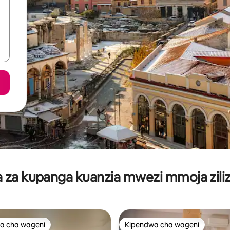
za kupanga kuanzia mwezi mmoja ziliz
a cha wageni
Kipendwa cha wageni
a cha wageni
Kipendwa cha wageni