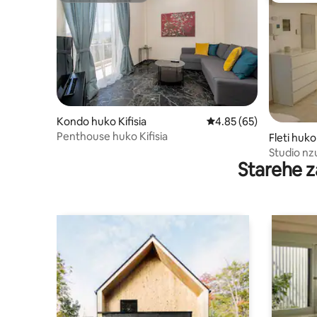
Kondo huko Kifisia
Ukadiriaji wa wastani w
4.85 (65)
Penthouse huko Kifisia
Fleti huko 
Studio nzu
Starehe z
Kefalari