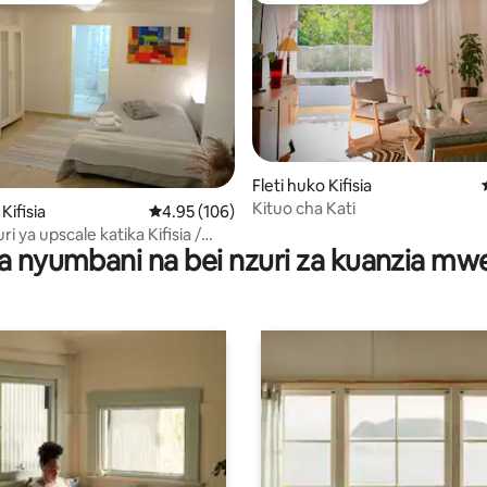
Fleti huko Kifisia
a 4.85 kati ya 5, tathmini 65
Kituo cha Kati
Kifisia
Ukadiriaji wa wastani wa 4.95 kati ya 5, tathmi
4.95 (106)
ri ya upscale katika Kifisia /
a nyumbani na bei nzuri za kuanzia m