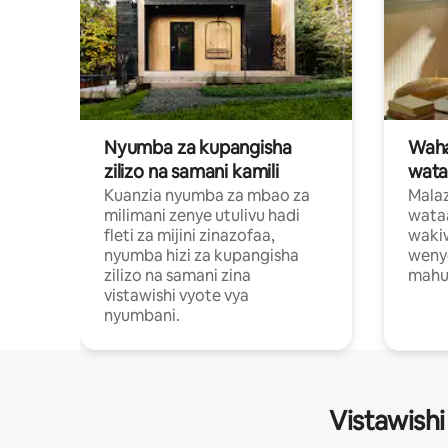
Nyumba za kupangisha
Waham
zilizo na samani kamili
wata
Kuanzia nyumba za mbao za
Malaz
milimani zenye utulivu hadi
wata
fleti za mijini zinazofaa,
wakiw
nyumba hizi za kupangisha
weny
zilizo na samani zina
mahus
vistawishi vyote vya
nyumbani.
Vistawishi