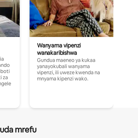
Wanyama vipenzi
wanakaribishwa
ia
Gundua maeneo ya kukaa
ando
yanayokubali wanyama
boti
vipenzi, ili uweze kwenda na
i za
mnyama kipenzi wako.
ngele
 muda mrefu