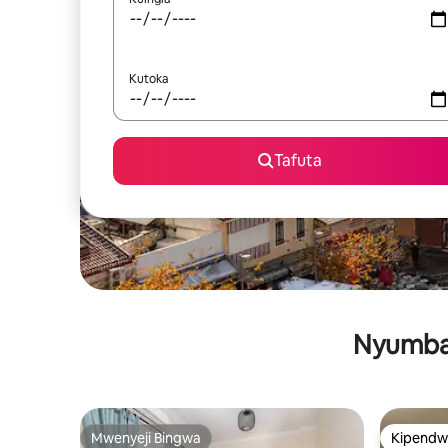
Kutoka
Tafuta
Nyumba 
Mwenyeji Bingwa
Kipendw
Mwenyeji Bingwa
Kipendw