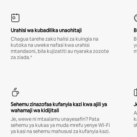
Urahisi wa kubadilika unaohitaji
B
Chagua tarehe zako halisi za kuingia na
B
kutoka na uweke nafasi kwa urahisi
y
mtandaoni, bila kujizatiti au nyaraka zozote
m
za ziada.*
Sehemu zinazofaa kufanyia kazi kwa ajili ya
J
wahamaji wa kidijitali
A
Je, wewe ni mtaalamu unayesafiri? Pata
k
sehemu ya kukaa ya muda mrefu yenye Wi-Fi
s
ya kasi na sehemu mahususi za kufanyia kazi.