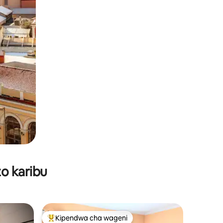
o karibu
Kipendwa cha wageni
Kipendwa maarufu cha wageni