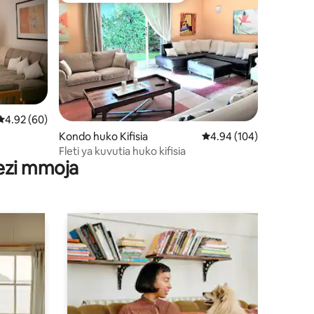
Ukadiriaji wa wastani wa 4.92 kati ya 5, tathmini 60
4.92 (60)
ni 106
Kondo huko Kifisia
Ukadiriaji wa wastani wa
4.94 (104)
Fleti ya kuvutia huko kifisia
wezi mmoja