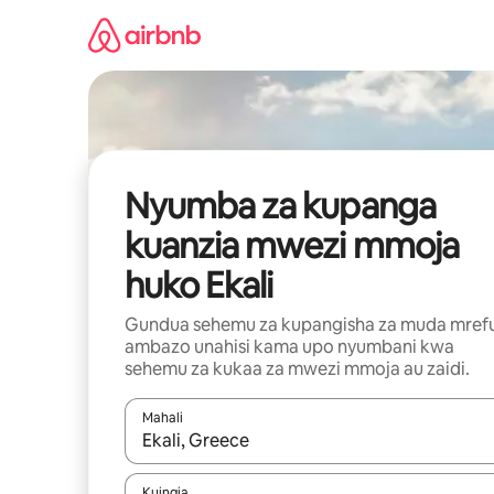
Ruka
kwenda
kwenye
maudhui
Nyumba za kupanga
kuanzia mwezi mmoja
huko Ekali
Gundua sehemu za kupangisha za muda mref
ambazo unahisi kama upo nyumbani kwa
sehemu za kukaa za mwezi mmoja au zaidi.
Mahali
Wakati matokeo yanapatikana, vinjari kwa kutumia
Kuingia