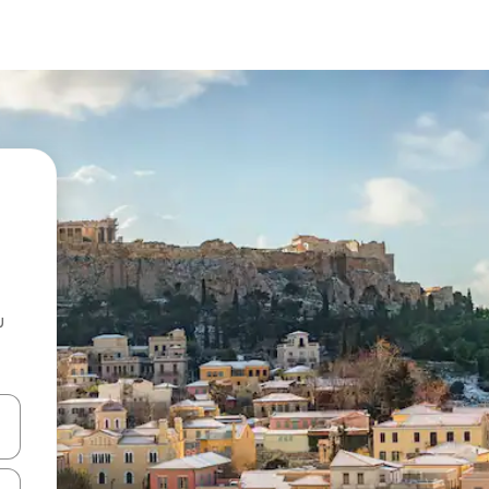
u
 vitufe vya vishale vya juu na chini au uchunguze kwa kugusa au kute