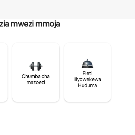
anzia mwezi mmoja
Fleti
Chumba cha
Iliyowekewa
mazoezi
Huduma