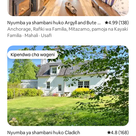
Nyumba ya shambani huko Argyll and Bute C
Ukadiriaji wa w
4.99 (138)
ouncil
Anchorage, Rafiki wa Familia, Mitazamo, pamoja na Kayaki
Familia
·
Mahali
·
Usafi
Kipendwa cha wageni
Kipendwa cha wageni
Nyumba ya shambani huko Cladich
Ukadiriaji wa 
4.8 (168)