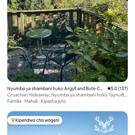
Nyumba ya shambani huko Argyll and Bute Co
Ukadiriaji wa 
5.0 (137)
uncil
Cruachan Hideaway; Nyumba ya shambani huko Taynuilt
karibu na Oban
Familia
·
Mahali
·
Kipasha joto
Kipendwa cha wageni
Kipendwa maarufu cha wageni