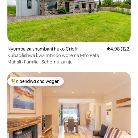
Nyumba ya shambani huko Crieff
Ukadiriaji wa w
4.98 (122)
Kubadilishwa kwa mtindo wote na Mto Pata
Mahali
·
Familia
·
Sehemu za nje
Kipendwa cha wageni
Kipendwa maarufu cha wageni