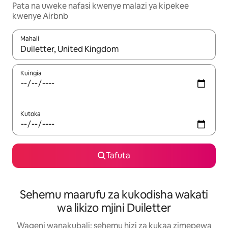
Pata na uweke nafasi kwenye malazi ya kipekee
kwenye Airbnb
Mahali
Wakati matokeo yanapatikana, vinjari kwa kutumia vitufe vya v
Kuingia
Kutoka
Tafuta
Sehemu maarufu za kukodisha wakati
wa likizo mjini Duiletter
Wageni wanakubali: sehemu hizi za kukaa zimepewa