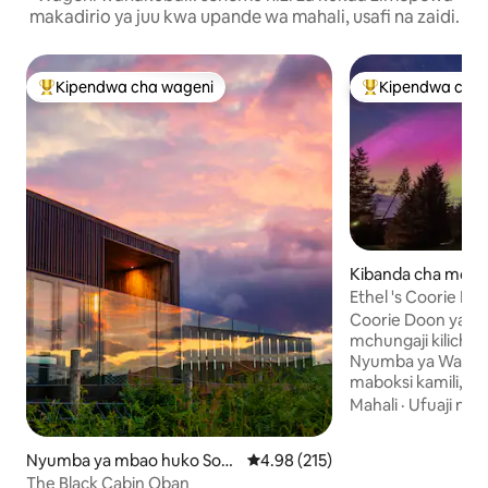
makadirio ya juu kwa upande wa mahali, usafi na zaidi.
Kipendwa cha wageni
Kipendwa cha 
Kipendwa maarufu cha wageni
Kipendwa maaruf
Kibanda cha mchu
o Argyll and Bute 
Ethel 's Coorie Do
Coorie Doon ya Eth
mchungaji kilicho 
Nyumba ya Wageni y
maboksi kamili, ina
mandhari ya milim
Mahali
·
Ufuaji ngu
Ethel ni bora kwa
peke yao ambao 
Nyumba ya mbao huko Soro
Ukadiriaji wa wastani wa 4.98 kat
4.98 (215)
eneo la karibu. Tu
ba
The Black Cabin Oban
marafiki 2 wa many