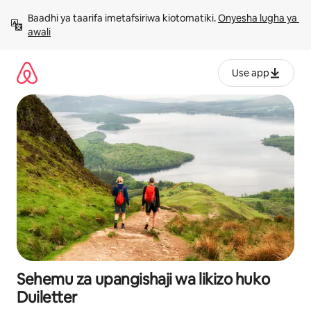
Ruka
Baadhi ya taarifa imetafsiriwa kiotomatiki. 
Onyesha lugha ya 
kwenda
awali
kwenye
maudhui
Use app
Sehemu za upangishaji wa likizo huko
Duiletter