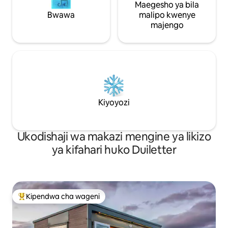
Maegesho ya bila
Bwawa
malipo kwenye
majengo
Kiyoyozi
Ukodishaji wa makazi mengine ya likizo
ya kifahari huko Duiletter
Kipendwa cha wageni
Kipendwa maarufu cha wageni