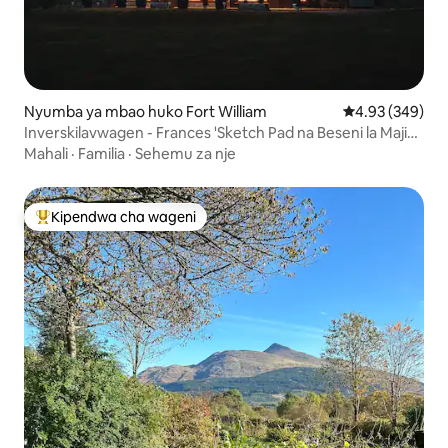
Nyumba ya mbao huko Fort William
Ukadiriaji wa w
4.93 (349)
Inverskilavwagen - Frances 'Sketch Pad na Beseni la Maji
Moto
Mahali
·
Familia
·
Sehemu za nje
Kipendwa cha wageni
Kipendwa maarufu cha wageni