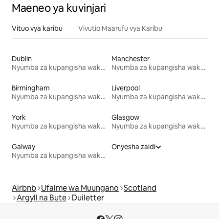
Maeneo ya kuvinjari
Vituo vya karibu
Vivutio Maarufu vya Karibu
Dublin
Manchester
Nyumba za kupangisha wakati wa likizo
Nyumba za kupangisha wakati wa likizo
Birmingham
Liverpool
Nyumba za kupangisha wakati wa likizo
Nyumba za kupangisha wakati wa likizo
York
Glasgow
Nyumba za kupangisha wakati wa likizo
Nyumba za kupangisha wakati wa likizo
Galway
Onyesha zaidi
Nyumba za kupangisha wakati wa likizo
Airbnb
Ufalme wa Muungano
Scotland
Argyll na Bute
Duiletter