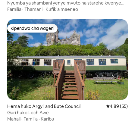
Nyumba ya shambani yenye mvuto na starehe kwenye
Loch Awe
Familia
·
Thamani
·
Kufikia maeneo
Kipendwa cha wageni
Kipendwa cha wageni
Hema huko Argyll and Bute Council
Ukadiriaji wa 
4.89 (55)
Gari huko Loch Awe
Mahali
·
Familia
·
Karibu