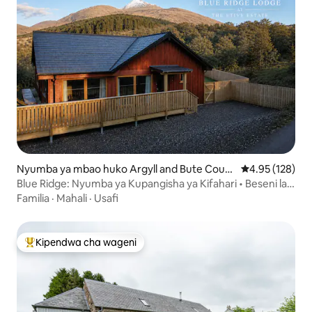
Nyumba ya mbao huko Argyll and Bute Coun
Ukadiriaji wa w
4.95 (128)
cil
Blue Ridge: Nyumba ya Kupangisha ya Kifahari • Beseni la
Kuogea la Moto • Mandhari ya Kupendeza
Familia
·
Mahali
·
Usafi
Kipendwa cha wageni
Kipendwa maarufu cha wageni