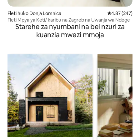
Fleti huko Donja Lomnica
Ukadiriaji wa w
4.87 (247)
Fleti Mpya ya Keti/ karibu na Zagreb na Uwanja wa Ndege
Starehe za nyumbani na bei nzuri za
kuanzia mwezi mmoja