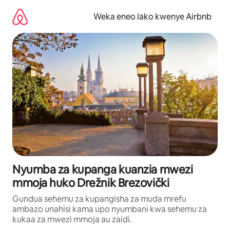
Ruka
kwenda
Weka eneo lako kwenye Airbnb
kwenye
maudhui
Nyumba za kupanga kuanzia mwezi
mmoja huko Drežnik Brezovički
Gundua sehemu za kupangisha za muda mrefu
ambazo unahisi kama upo nyumbani kwa sehemu za
kukaa za mwezi mmoja au zaidi.