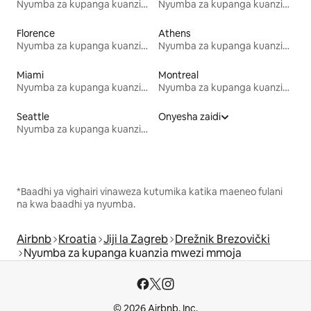
Nyumba za kupanga kuanzia mwezi mmoja
Nyumba za kupanga kuanzia mwezi mmoja
Florence
Athens
Nyumba za kupanga kuanzia mwezi mmoja
Nyumba za kupanga kuanzia mwezi mmoja
Miami
Montreal
Nyumba za kupanga kuanzia mwezi mmoja
Nyumba za kupanga kuanzia mwezi mmoja
Seattle
Onyesha zaidi
Nyumba za kupanga kuanzia mwezi mmoja
*Baadhi ya vighairi vinaweza kutumika katika maeneo fulani
na kwa baadhi ya nyumba.
Airbnb
Kroatia
Jiji la Zagreb
Drežnik Brezovički
Nyumba za kupanga kuanzia mwezi mmoja
© 2026 Airbnb, Inc.