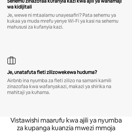
Sehemu zinazofaa kufanyia kazi kwa ajili ya wahamaji
wa kidijitali
Je, wewe ni mtaalamu unayesafiri? Pata sehemu ya
kukaa ya muda mrefu yenye Wi-Fi ya kasi na sehemu
mahususi za kufanyia kazi.
Je, unatafuta fleti zilizowekewa huduma?
Airbnb ina nyumba za fleti zilizo na samani kamili
zinazofaa kwa wafanyakazi, makazi ya shirika na
mahitaji ya kuhama.
Vistawishi maarufu kwa ajili ya nyumba
za kupanga kuanzia mwezi mmoja