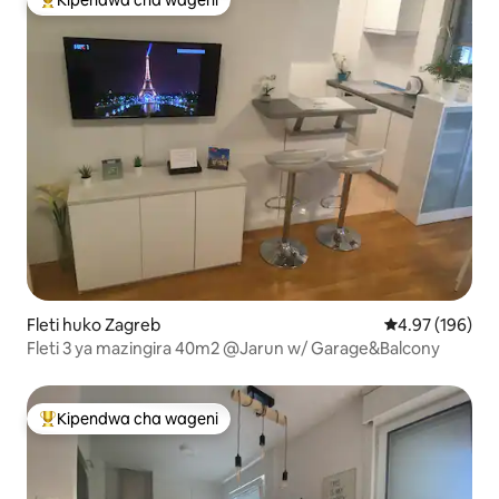
Kipendwa cha wageni
Kipendwa maarufu cha wageni
Fleti huko Zagreb
Ukadiriaji wa w
4.97 (196)
Fleti 3 ya mazingira 40m2 @Jarun w/ Garage&Balcony
Kipendwa cha wageni
Kipendwa maarufu cha wageni