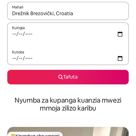
Mahali
Wakati matokeo yanapatikana, vinjari kwa kutumia vitufe vya v
Kuingia
Kutoka
Tafuta
Nyumba za kupanga kuanzia mwezi
mmoja zilizo karibu