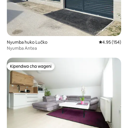
Nyumba huko Lučko
Ukadiriaji wa w
4.95 (154)
Nyumba Antea
Kipendwa cha wageni
Kipendwa cha wageni