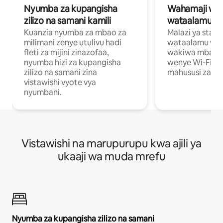
Nyumba za kupangisha
Wahamaji wa ki
zilizo na samani kamili
wataalamu wa
Kuanzia nyumba za mbao za
Malazi ya star
milimani zenye utulivu hadi
wataalamu wan
fleti za mijini zinazofaa,
wakiwa mbali na
nyumba hizi za kupangisha
wenye Wi-Fi n
zilizo na samani zina
mahususi za kuf
vistawishi vyote vya
nyumbani.
Vistawishi na marupurupu kwa ajili ya
ukaaji wa muda mrefu
Nyumba za kupangisha zilizo na samani