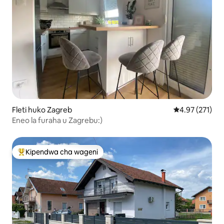
Fleti huko Zagreb
Ukadiriaji wa w
4.97 (271)
Eneo la furaha u Zagrebu:)
Kipendwa cha wageni
Kipendwa maarufu cha wageni