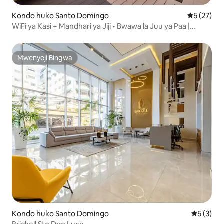
Kondo huko Santo Domingo
Ukadiriaji 
5 (27)
WiFi ya Kasi + Mandhari ya Jiji • Bwawa la Juu ya Paa |
Sehemu ya Kukaa ya Kifahari
Mwenyeji Bingwa
Mwenyeji Bingwa
Kondo huko Santo Domingo
Ukadiriaji
5 (3)