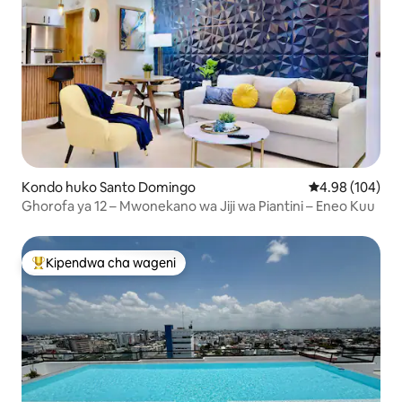
Kondo huko Santo Domingo
Ukadiriaji wa w
4.98 (104)
Ghorofa ya 12 – Mwonekano wa Jiji wa Piantini – Eneo Kuu
Kipendwa cha wageni
Kipendwa maarufu cha wageni