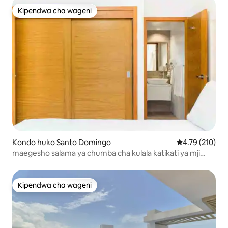
Kipendwa cha wageni
Kipendwa cha wageni
Kondo huko Santo Domingo
Ukadiriaji wa w
4.79 (210)
maegesho salama ya chumba cha kulala katikati ya mji
Piantini
Kipendwa cha wageni
Kipendwa cha wageni