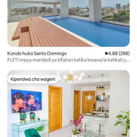
Kondo huko Santo Domingo
Ukadiriaji wa wa
4.88 (298)
FLETI mpya maridadi ya kifahari katika bwawa la katikati ya
jiji la SD + chumba cha mazoezi!
Kipendwa cha wageni
Kipendwa cha wageni