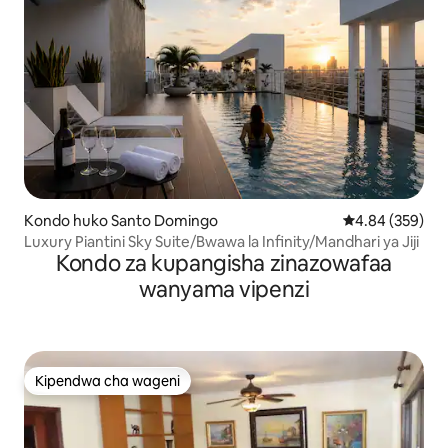
Kondo huko Santo Domingo
Ukadiriaji wa w
4.84 (359)
Luxury Piantini Sky Suite/Bwawa la Infinity/Mandhari ya Jiji
Kondo za kupangisha zinazowafaa
wanyama vipenzi
Kipendwa cha wageni
Kipendwa cha wageni