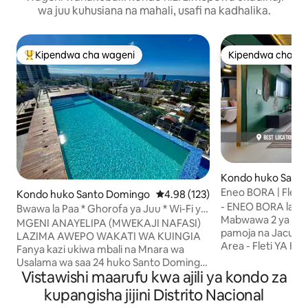
wa juu kuhusiana na mahali, usafi na kadhalika.
Kipendwa cha wageni
Kipendwa cha wa
Kipendwa maarufu cha wageni
Kipendwa cha wa
Kondo huko Sant
Eneo BORA | Fleti y
Kondo huko Santo Domingo
Ukadiriaji wa wastani wa 4.98 kat
4.98 (123)
BWAWA NA CHUM
- ENEO BORA la kati
Bwawa la Paa * Ghorofa ya Juu * Wi-Fi ya
Mabwawa 2 ya pamo
Haraka * Umeme wa saa 24
MGENI ANAYELIPA (MWEKAJI NAFASI)
pamoja na Jacuzz
LAZIMA AWEPO WAKATI WA KUINGIA
Area - Fleti YA 
Fanya kazi ukiwa mbali na Mnara wa
2 vya kulala ya KONGO - Vita
Usalama wa saa 24 huko Santo Domingo
ukubwa wa KIFALME - Intaneti ya k
Vistawishi maarufu kwa ajili ya kondo za
+ vyumba 3 vya kulala vyenye mabafu, +
Maegesho 2 ya kuj
bafu nusu; ghorofa ya 13, tulivu +
kupangisha jijini Distrito Nacional
Televisheni mahiri
Intaneti ya kasi, 100Mbps+ kwa