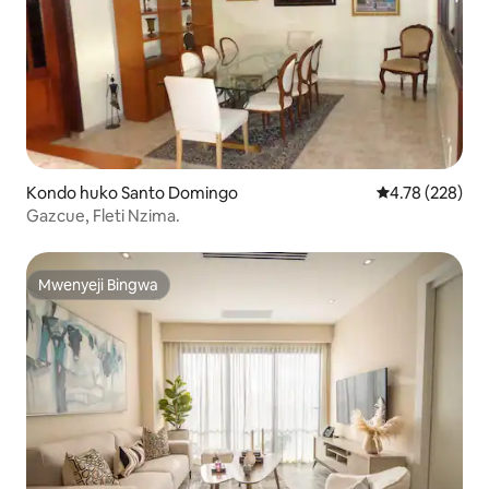
Kondo huko Santo Domingo
Ukadiriaji wa w
4.78 (228)
Gazcue, Fleti Nzima.
Mwenyeji Bingwa
Mwenyeji Bingwa