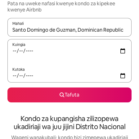
Pata na uweke nafasi kwenye kondo za kipekee
kwenye Airbnb
Mahali
Wakati matokeo yanapatikana, vinjari kwa kutumia vitufe vya v
Kuingia
Kutoka
Tafuta
Kondo za kupangisha zilizopewa
ukadiriaji wa juu jijini Distrito Nacional
Wageni wanakubali: kondo hizi zimepewa ukadiriaji