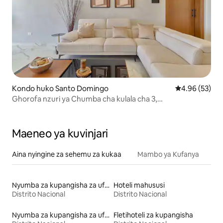
Kondo huko Santo Domingo
Ukadiriaji wa 
4.96 (53)
Ghorofa nzuri ya Chumba cha kulala cha 3,
Pool/Gym/2parking S
Maeneo ya kuvinjari
Aina nyingine za sehemu za kukaa
Mambo ya Kufanya
Nyumba za kupangisha za ufukweni
Hoteli mahususi
Distrito Nacional
Distrito Nacional
Nyumba za kupangisha za ufukweni
Fletihoteli za kupangisha