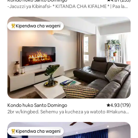
-Jacuzzi ya Kibinafsi- * KITANDA CHA KIFALME * | Paa la
juuPool-GYM-DTSD
Kipendwa cha wageni
Kipendwa maarufu cha wageni
Kondo huko Santo Domingo
Ukadiriaji wa w
4.93 (179)
2br w/kingbed. Sehemu ya kucheza ya watoto #Hakuna
Upasuaji#
Kipendwa cha wageni
Kipendwa maarufu cha wageni