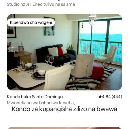
Studio nzuri. Eneo tulivu na salama
Kipendwa cha wageni
Kipendwa cha wageni
Kondo huko Santo Domingo
Ukadiriaji wa wa
4.84 (444)
Mwonekano wa bahari wa kuvutia,
Kondo za kupangisha zilizo na bwawa