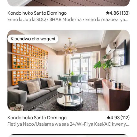
Kondo huko Santo Domingo
Ukadiriaji wa w
4.86 (133)
Eneo la Juu la SDQ • 3HAB Moderna • Eneo la mazoezi ya
bwawa
Kipendwa cha wageni
Kipendwa cha wageni
Kondo huko Santo Domingo
Ukadiriaji wa w
4.93 (112)
Fleti ya Naco/Usalama wa saa 24/Wi-Fi ya Kasi/AC kwenye
Nyumba Yote