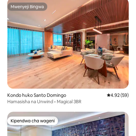
Mwenyeji Bingwa
Mwenyeji Bingwa
Kondo huko Santo Domingo
Ukadiriaji wa 
4.92 (59)
Hamasisha na Unwind • Magical 3BR
Kipendwa cha wageni
Kipendwa cha wageni