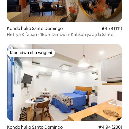
Kondo huko Santo Domingo
Ukadiriaji wa 
4.79 (111)
Fleti ya Kifahari - 1Bd + Dimbwi + Katikati ya Jiji la Santo
Domingo
Kipendwa cha wageni
Kipendwa cha wageni
Kondo huko Santo Domingo
Ukadiriaji wa wa
4.94 (200)