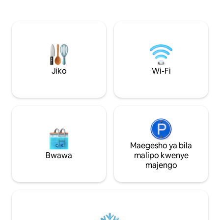
Kufua na Kukausha
Zoom/Netflix, umeme wa ziada, UPS +
na Usalama - Jiko l
Vitanda vya kustarehesha, mashine ya
vifaa kamili - Ch
kuosha/kukausha, Viyoyozi vipya +
na mabafu 2.5 ya
BWAWA LA PAA, chumba cha mazoezi +
YA Kisasa ya KIFA
Tembea kwenda kwenye migahawa,
KUJITEGEMEA yen
bustani, Hekalu la LDS, kliniki, CIPLA +
Kipekee - Karibu 
Dawati la ofisi linaloweza
Maduka ya Kifahar
kurekebishwa/viti,
Jiko
Wi-Fi
Maduka na Vidoke
wachunguzi/keyboards + usalama wa
saa 24 kwenye eneo, maegesho 1
yanayolindwa - hakuna SHEREHE/hakuna
UVUTAJI SIGARA/Hakuna Wanyama
vipenzi
Maegesho ya bila
Bwawa
malipo kwenye
majengo