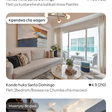
Fleti ya kustarehesha katikati mwa Piantini
Kipendwa cha wageni
Kipendwa cha wageni
Kondo huko Santo Domingo
Ukadiriaji wa 
4.9 (210)
Fleti 2bedrom/Bwawa na Chumba cha mazoezi
Mwenyeji Bingwa
Mwenyeji Bingwa