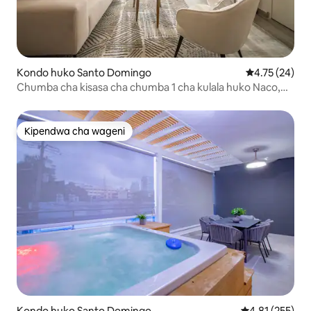
Kondo huko Santo Domingo
Ukadiriaji wa 
4.75 (24)
Chumba cha kisasa cha chumba 1 cha kulala huko Naco,
Santo Domingo
Kipendwa cha wageni
Kipendwa cha wageni
Kondo huko Santo Domingo
Ukadiriaji wa w
4.81 (255)