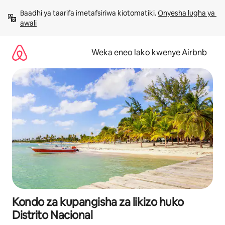
Ruka
Baadhi ya taarifa imetafsiriwa kiotomatiki. 
Onyesha lugha ya 
kwenda
awali
kwenye
maudhui
Weka eneo lako kwenye Airbnb
Kondo za kupangisha za likizo huko
Distrito Nacional