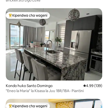
Brickell Sto Dgo Luxe
Kipendwa cha wageni
Kipendwa maarufu cha wageni
Kondo huko Santo Domingo
Ukadiriaji wa w
4.99 (139)
"Eneo la Maria" la Kisasa la Juu 1BR/1BA- Piantini
Kipendwa cha wageni