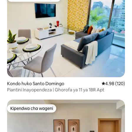
Kipendwa maarufu cha wageni
Kondo huko Santo Domingo
Ukadiriaji wa w
4.98 (120)
Piantini Inayopendeza | Ghorofa ya 11 ya 1BR Apt
Kipendwa cha wageni
Kipendwa cha wageni