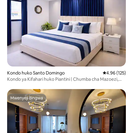
Kondo huko Santo Domingo
Ukadiriaji wa w
4.96 (125)
Kondo ya Kifahari huko Piantini | Chumba cha Mazoezi,
Maegesho, Wi-Fi ya Kasi
Mwenyeji Bingwa
Mwenyeji Bingwa