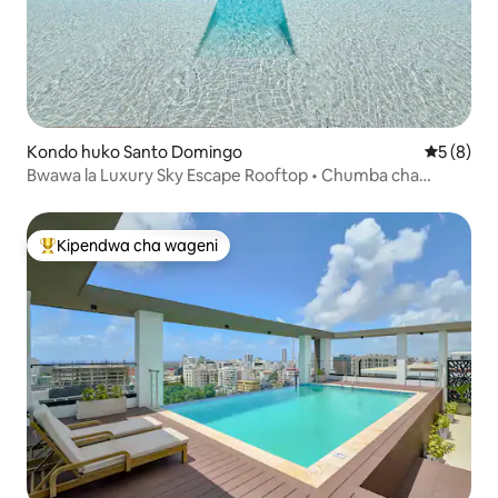
Kondo huko Santo Domingo
Ukadiriaji
5 (8)
Bwawa la Luxury Sky Escape Rooftop • Chumba cha
mazoezi • Bella Vista
Kipendwa cha wageni
Kipendwa maarufu cha wageni