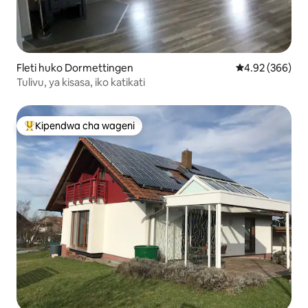
Fleti huko Dormettingen
Ukadiriaji wa w
4.92 (366)
Tulivu, ya kisasa, iko katikati
Kipendwa cha wageni
Kipendwa maarufu cha wageni