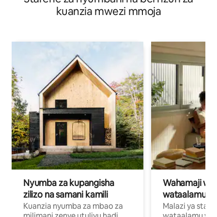
kuanzia mwezi mmoja
Nyumba za kupangisha
Wahamaji wa ki
zilizo na samani kamili
wataalamu wa
Kuanzia nyumba za mbao za
Malazi ya star
milimani zenye utulivu hadi
wataalamu wan