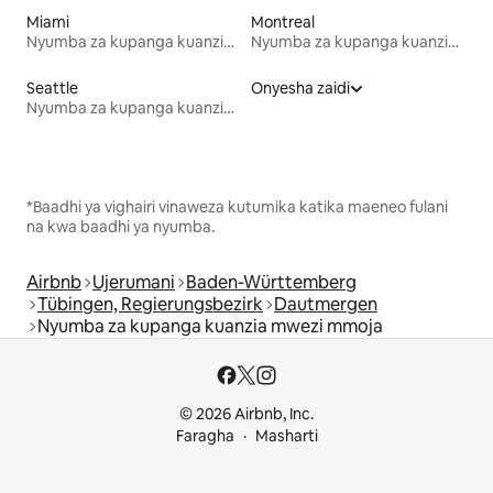
Miami
Montreal
Nyumba za kupanga kuanzia mwezi mmoja
Nyumba za kupanga kuanzia mwezi mmoja
Seattle
Onyesha zaidi
Nyumba za kupanga kuanzia mwezi mmoja
*Baadhi ya vighairi vinaweza kutumika katika maeneo fulani
na kwa baadhi ya nyumba.
Airbnb
Ujerumani
Baden-Württemberg
Tübingen, Regierungsbezirk
Dautmergen
Nyumba za kupanga kuanzia mwezi mmoja
© 2026 Airbnb, Inc.
Faragha
Masharti