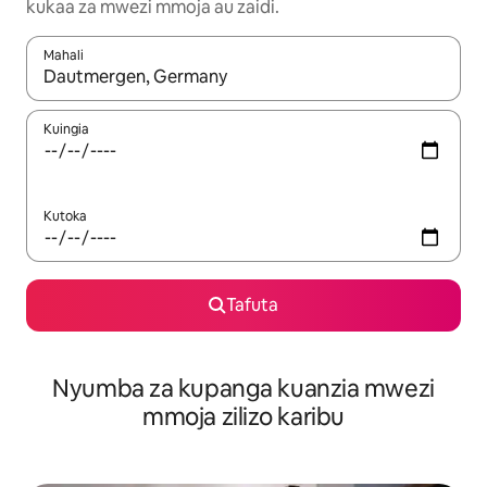
kukaa za mwezi mmoja au zaidi.
Mahali
Wakati matokeo yanapatikana, vinjari kwa kutumia vitufe vya v
Kuingia
Kutoka
Tafuta
Nyumba za kupanga kuanzia mwezi
mmoja zilizo karibu