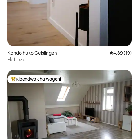
Kondo huko Geislingen
Ukadiriaji wa 
4.89 (19)
Fleti nzuri
Kipendwa cha wageni
Kipendwa maarufu cha wageni