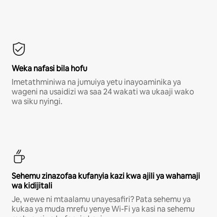
Weka nafasi bila hofu
Imetathminiwa na jumuiya yetu inayoaminika ya
wageni na usaidizi wa saa 24 wakati wa ukaaji wako
wa siku nyingi.
Sehemu zinazofaa kufanyia kazi kwa ajili ya wahamaji
wa kidijitali
Je, wewe ni mtaalamu unayesafiri? Pata sehemu ya
kukaa ya muda mrefu yenye Wi-Fi ya kasi na sehemu