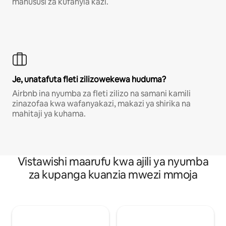
mahususi za kufanyia kazi.
Je, unatafuta fleti zilizowekewa huduma?
Airbnb ina nyumba za fleti zilizo na samani kamili
zinazofaa kwa wafanyakazi, makazi ya shirika na
mahitaji ya kuhama.
Vistawishi maarufu kwa ajili ya nyumba
za kupanga kuanzia mwezi mmoja