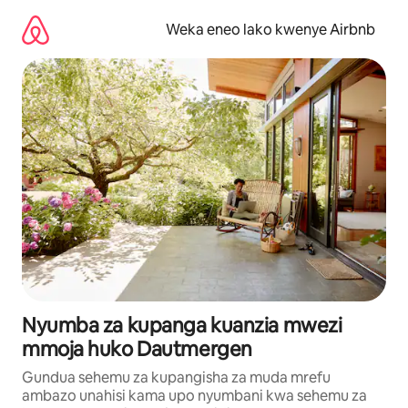
Ruka
kwenda
Weka eneo lako kwenye Airbnb
kwenye
maudhui
Nyumba za kupanga kuanzia mwezi
mmoja huko Dautmergen
Gundua sehemu za kupangisha za muda mrefu
ambazo unahisi kama upo nyumbani kwa sehemu za