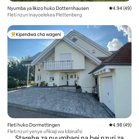
Nyumba ya likizo huko Dotternhausen
Ukadiriaji wa 
4.94 (49)
Fleti nzuri inayoelekea Plettenberg
Kipendwa cha wageni
Kipendwa maarufu cha wageni
Fleti huko Dormettingen
Ukadiriaji wa 
4.98 (49)
Fleti nzuri yenye ufikiaji wa kibinafsi
Starehe za nyumbani na bei nzuri za