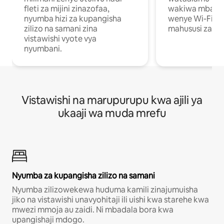
fleti za mijini zinazofaa,
wakiwa mbali na
nyumba hizi za kupangisha
wenye Wi-Fi n
zilizo na samani zina
mahususi za kuf
vistawishi vyote vya
nyumbani.
Vistawishi na marupurupu kwa ajili ya
ukaaji wa muda mrefu
Nyumba za kupangisha zilizo na samani
Nyumba zilizowekewa huduma kamili zinajumuisha
jiko na vistawishi unavyohitaji ili uishi kwa starehe kwa
mwezi mmoja au zaidi. Ni mbadala bora kwa
upangishaji mdogo.