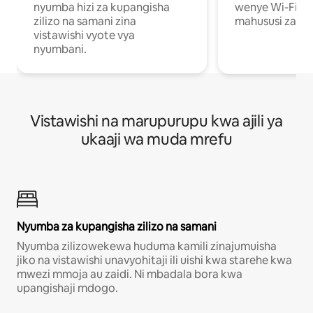
nyumba hizi za kupangisha
wenye Wi-Fi n
zilizo na samani zina
mahususi za kuf
vistawishi vyote vya
nyumbani.
Vistawishi na marupurupu kwa ajili ya
ukaaji wa muda mrefu
Nyumba za kupangisha zilizo na samani
Nyumba zilizowekewa huduma kamili zinajumuisha
jiko na vistawishi unavyohitaji ili uishi kwa starehe kwa
mwezi mmoja au zaidi. Ni mbadala bora kwa
upangishaji mdogo.