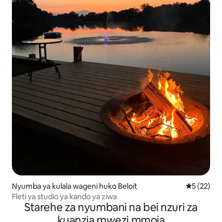
Nyumba ya kulala wageni huko Beloit
Ukadiriaji 
5 (22)
Fleti ya studio ya kando ya ziwa
Starehe za nyumbani na bei nzuri za
kuanzia mwezi mmoja