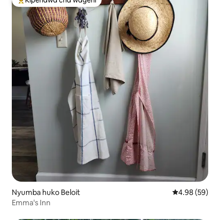
Kipendwa cha wageni
Kipendwa maarufu cha wageni
Nyumba huko Beloit
Ukadiriaji wa 
4.98 (59)
Emma's Inn