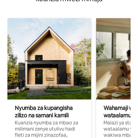
Nyumba za kupangisha
Wahamaji wa ki
zilizo na samani kamili
wataalamu wa
Kuanzia nyumba za mbao za
Malazi ya star
milimani zenye utulivu hadi
wataalamu wan
fleti za mijini zinazofaa,
wakiwa mbali na