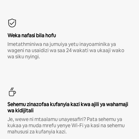
Weka nafasi bila hofu
Imetathminiwa na jumuiya yetu inayoaminika ya
wageni na usaidizi wa saa 24 wakati wa ukaaji wako
wa siku nyingi.
Sehemu zinazofaa kufanyia kazi kwa ajili ya wahamaji
wa kidijitali
Je, wewe ni mtaalamu unayesafiri? Pata sehemu ya
kukaa ya muda mrefu yenye Wi-Fi ya kasi na sehemu
mahususi za kufanyia kazi.