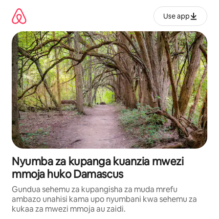
Ruka
kwenda
Use app
kwenye
maudhui
Nyumba za kupanga kuanzia mwezi
mmoja huko Damascus
Gundua sehemu za kupangisha za muda mrefu
ambazo unahisi kama upo nyumbani kwa sehemu za
kukaa za mwezi mmoja au zaidi.