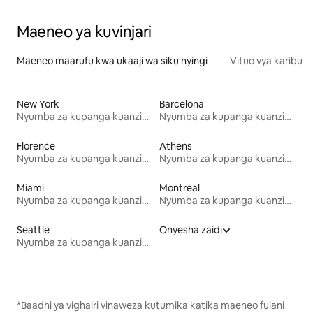
Maeneo ya kuvinjari
Maeneo maarufu kwa ukaaji wa siku nyingi
Vituo vya karibu
New York
Barcelona
Nyumba za kupanga kuanzia mwezi mmoja
Nyumba za kupanga kuanzia mwezi mmoja
Florence
Athens
Nyumba za kupanga kuanzia mwezi mmoja
Nyumba za kupanga kuanzia mwezi mmoja
Miami
Montreal
Nyumba za kupanga kuanzia mwezi mmoja
Nyumba za kupanga kuanzia mwezi mmoja
Seattle
Onyesha zaidi
Nyumba za kupanga kuanzia mwezi mmoja
*Baadhi ya vighairi vinaweza kutumika katika maeneo fulani