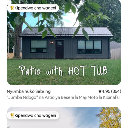
Kipendwa cha wageni
Kipendwa maarufu cha wageni
Nyumba huko Sebring
Ukadiriaji wa w
4.95 (354)
"Jumba Ndogo" na Patio ya Beseni la Maji Moto la Kibinafsi
Kipendwa cha wageni
Kipendwa maarufu cha wageni