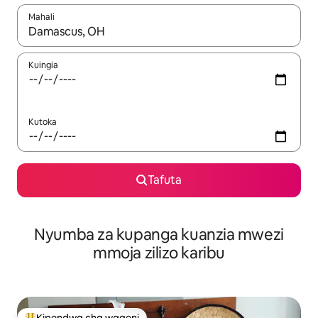
Mahali
Wakati matokeo yanapatikana, vinjari kwa kutumia vitufe vya v
Kuingia
Kutoka
Tafuta
Nyumba za kupanga kuanzia mwezi
mmoja zilizo karibu