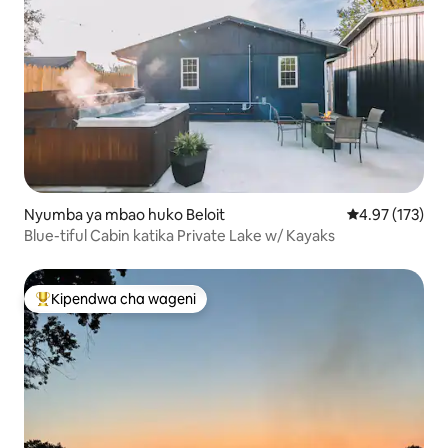
Nyumba ya mbao huko Beloit
Ukadiriaji wa w
4.97 (173)
Blue-tiful Cabin katika Private Lake w/ Kayaks
Kipendwa cha wageni
Kipendwa maarufu cha wageni