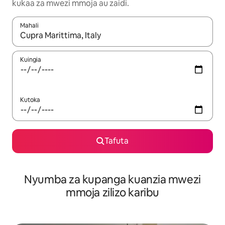
kukaa za mwezi mmoja au zaidi.
Mahali
Wakati matokeo yanapatikana, vinjari kwa kutumia vitufe vya v
Kuingia
Kutoka
Tafuta
Nyumba za kupanga kuanzia mwezi
mmoja zilizo karibu