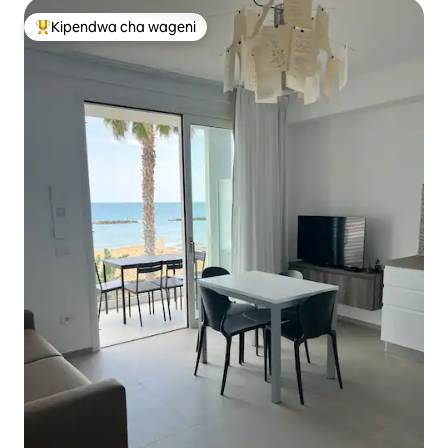
Kipendwa cha wageni
Kipendwa maarufu cha wageni