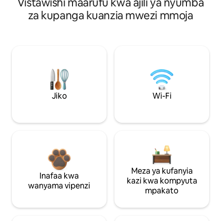
Vistawishi maarufu kwa ajili ya nyumba
za kupanga kuanzia mwezi mmoja
Jiko
Wi-Fi
Meza ya kufanyia
Inafaa kwa
kazi kwa kompyuta
wanyama vipenzi
mpakato