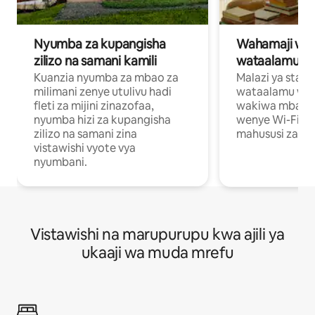
Nyumba za kupangisha
Wahamaji wa ki
zilizo na samani kamili
wataalamu wa
Kuanzia nyumba za mbao za
Malazi ya star
milimani zenye utulivu hadi
wataalamu wan
fleti za mijini zinazofaa,
wakiwa mbali na
nyumba hizi za kupangisha
wenye Wi-Fi n
zilizo na samani zina
mahususi za kuf
vistawishi vyote vya
nyumbani.
Vistawishi na marupurupu kwa ajili ya
ukaaji wa muda mrefu