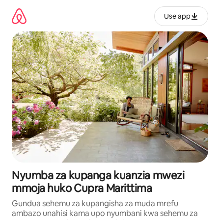
Ruka
kwenda
Use app
kwenye
maudhui
Nyumba za kupanga kuanzia mwezi
mmoja huko Cupra Marittima
Gundua sehemu za kupangisha za muda mrefu
ambazo unahisi kama upo nyumbani kwa sehemu za