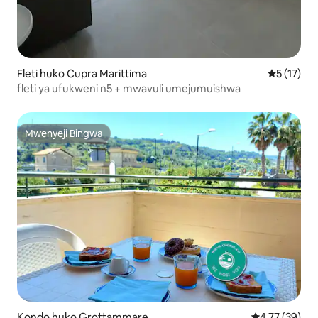
Fleti huko Cupra Marittima
Ukadiriaji 
5 (17)
fleti ya ufukweni n5 + mwavuli umejumuishwa
Mwenyeji Bingwa
Mwenyeji Bingwa
Kondo huko Grottammare
Ukadiriaji wa 
4.77 (39)