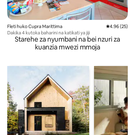
Fleti huko Cupra Marittima
Ukadiriaji wa 
4.96 (25)
Dakika 4 kutoka baharini na katikati ya jiji
Starehe za nyumbani na bei nzuri za
kuanzia mwezi mmoja