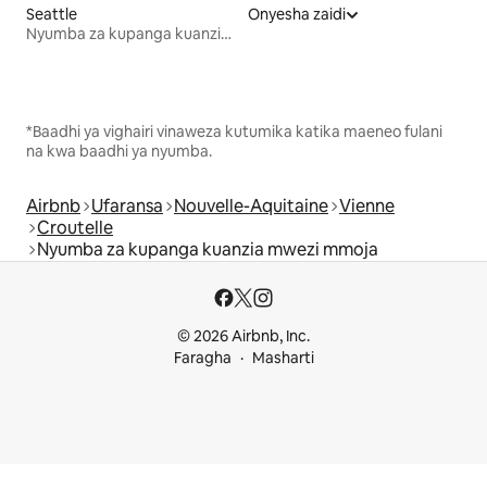
Seattle
Onyesha zaidi
Nyumba za kupanga kuanzia mwezi mmoja
*Baadhi ya vighairi vinaweza kutumika katika maeneo fulani
na kwa baadhi ya nyumba.
Airbnb
Ufaransa
Nouvelle-Aquitaine
Vienne
Croutelle
Nyumba za kupanga kuanzia mwezi mmoja
© 2026 Airbnb, Inc.
Faragha
Masharti