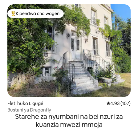
Kipendwa cha wageni
Kipendwa maarufu cha wageni
Fleti huko Ligugé
Ukadiriaji wa w
4.93 (107)
Bustani ya Dragonfly
Starehe za nyumbani na bei nzuri za
kuanzia mwezi mmoja