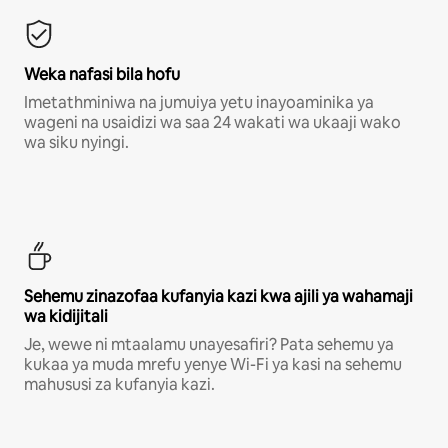
Weka nafasi bila hofu
Imetathminiwa na jumuiya yetu inayoaminika ya
wageni na usaidizi wa saa 24 wakati wa ukaaji wako
wa siku nyingi.
Sehemu zinazofaa kufanyia kazi kwa ajili ya wahamaji
wa kidijitali
Je, wewe ni mtaalamu unayesafiri? Pata sehemu ya
kukaa ya muda mrefu yenye Wi-Fi ya kasi na sehemu
mahususi za kufanyia kazi.