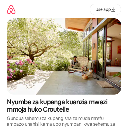
Ruka
kwenda
Use app
kwenye
maudhui
Nyumba za kupanga kuanzia mwezi
mmoja huko Croutelle
Gundua sehemu za kupangisha za muda mrefu
ambazo unahisi kama upo nyumbani kwa sehemu za