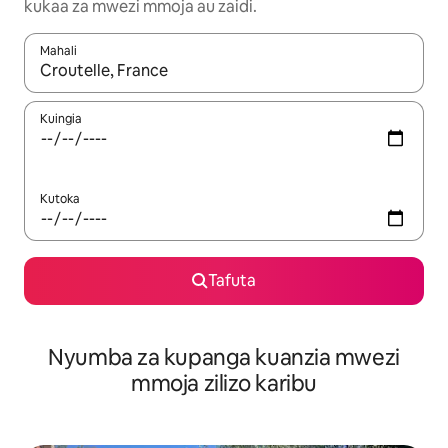
kukaa za mwezi mmoja au zaidi.
Mahali
Wakati matokeo yanapatikana, vinjari kwa kutumia vitufe vya v
Kuingia
Kutoka
Tafuta
Nyumba za kupanga kuanzia mwezi
mmoja zilizo karibu