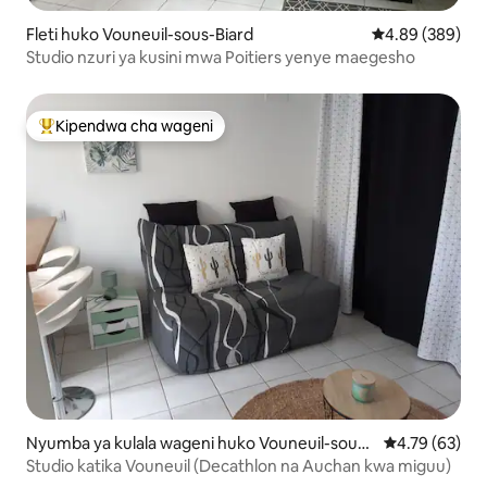
Fleti huko Vouneuil-sous-Biard
Ukadiriaji wa wa
4.89 (389)
Studio nzuri ya kusini mwa Poitiers yenye maegesho
Kipendwa cha wageni
Kipendwa maarufu cha wageni
Nyumba ya kulala wageni huko Vouneuil-sous-
Ukadiriaji wa 
4.79 (63)
Biard
Studio katika Vouneuil (Decathlon na Auchan kwa miguu)