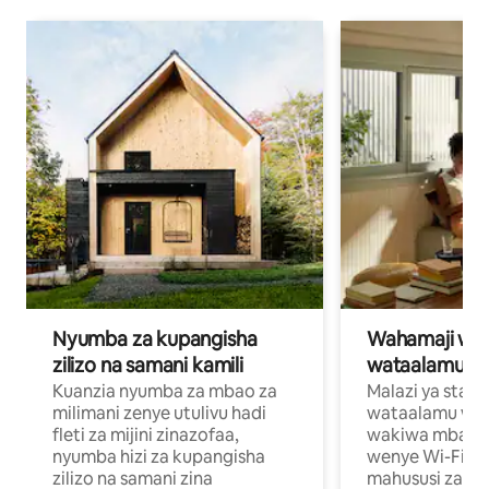
Nyumba za kupangisha
Wahamaji wa ki
zilizo na samani kamili
wataalamu wa
Kuanzia nyumba za mbao za
Malazi ya star
milimani zenye utulivu hadi
wataalamu wan
fleti za mijini zinazofaa,
wakiwa mbali na
nyumba hizi za kupangisha
wenye Wi-Fi n
zilizo na samani zina
mahususi za kuf