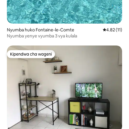
Nyumba huko Fontaine-le-Comte
Ukadiriaji wa 
4.82 (11)
Nyumba yenye vyumba 3 vya kulala
Kipendwa cha wageni
Kipendwa cha wageni