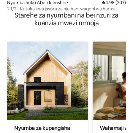
Nyumba huko Aberdeenshire
Ukadiriaji wa w
4.98 (207)
2 1/2 - Kutoka kwa jasura za nje hadi wageni wa harusi
Starehe za nyumbani na bei nzuri za
kuanzia mwezi mmoja
Nyumba za kupangisha
Wahamaji wa ki