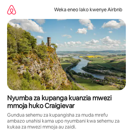
Ruka
kwenda
Weka eneo lako kwenye Airbnb
kwenye
maudhui
Nyumba za kupanga kuanzia mwezi
mmoja huko Craigievar
Gundua sehemu za kupangisha za muda mrefu
ambazo unahisi kama upo nyumbani kwa sehemu za
kukaa za mwezi mmoja au zaidi.