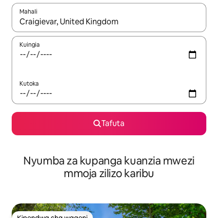
Mahali
Wakati matokeo yanapatikana, vinjari kwa kutumia vitufe vya v
Kuingia
Kutoka
Tafuta
Nyumba za kupanga kuanzia mwezi
mmoja zilizo karibu