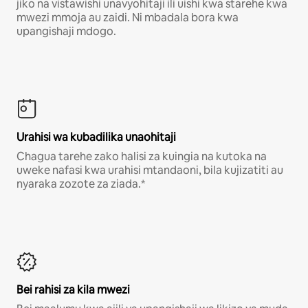
jiko na vistawishi unavyohitaji ili uishi kwa starehe kwa
mwezi mmoja au zaidi. Ni mbadala bora kwa
upangishaji mdogo.
Urahisi wa kubadilika unaohitaji
Chagua tarehe zako halisi za kuingia na kutoka na
uweke nafasi kwa urahisi mtandaoni, bila kujizatiti au
nyaraka zozote za ziada.*
Bei rahisi za kila mwezi