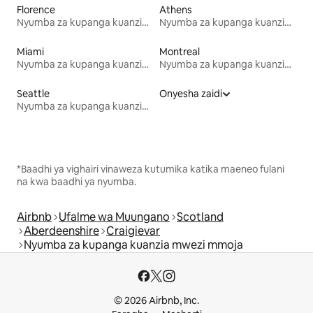
Florence
Athens
Nyumba za kupanga kuanzia mwezi mmoja
Nyumba za kupanga kuanzia mwezi mmoja
Miami
Montreal
Nyumba za kupanga kuanzia mwezi mmoja
Nyumba za kupanga kuanzia mwezi mmoja
Seattle
Onyesha zaidi
Nyumba za kupanga kuanzia mwezi mmoja
*Baadhi ya vighairi vinaweza kutumika katika maeneo fulani
na kwa baadhi ya nyumba.
Airbnb
Ufalme wa Muungano
Scotland
Aberdeenshire
Craigievar
Nyumba za kupanga kuanzia mwezi mmoja
© 2026 Airbnb, Inc.