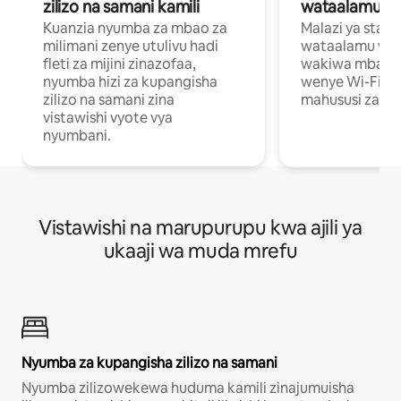
zilizo na samani kamili
wataalamu wa
Kuanzia nyumba za mbao za
Malazi ya star
milimani zenye utulivu hadi
wataalamu wan
fleti za mijini zinazofaa,
wakiwa mbali na
nyumba hizi za kupangisha
wenye Wi-Fi n
zilizo na samani zina
mahususi za kuf
vistawishi vyote vya
nyumbani.
Vistawishi na marupurupu kwa ajili ya
ukaaji wa muda mrefu
Nyumba za kupangisha zilizo na samani
Nyumba zilizowekewa huduma kamili zinajumuisha