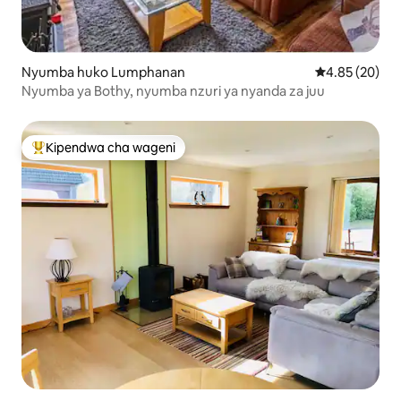
Nyumba huko Lumphanan
Ukadiriaji wa 
4.85 (20)
Nyumba ya Bothy, nyumba nzuri ya nyanda za juu
Kipendwa cha wageni
Kipendwa maarufu cha wageni