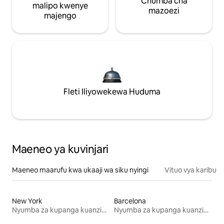
Chumba cha
malipo kwenye
mazoezi
majengo
Fleti Iliyowekewa Huduma
Maeneo ya kuvinjari
Maeneo maarufu kwa ukaaji wa siku nyingi
Vituo vya karibu
New York
Barcelona
Nyumba za kupanga kuanzia mwezi mmoja
Nyumba za kupanga kuanzia mwezi mmoja