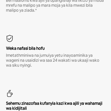
Bei maalumu kwa ajili ya upangishaji wa likizo ya muda
mrefu na malipo ya mara moja ya kila mwezi bila
malipo ya ziada.*
Weka nafasi bila hofu
Imetathminiwa na jumuiya yetu inayoaminika ya
wageni na usaidizi wa saa 24 wakati wa ukaaji wako
wa siku nyingi.
Sehemu zinazofaa kufanyia kazi kwa ajili ya wahamaji
wa kidijitali