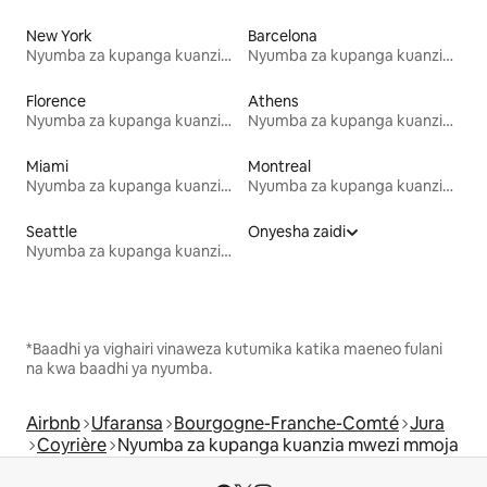
New York
Barcelona
Nyumba za kupanga kuanzia mwezi mmoja
Nyumba za kupanga kuanzia mwezi mmoja
Florence
Athens
Nyumba za kupanga kuanzia mwezi mmoja
Nyumba za kupanga kuanzia mwezi mmoja
Miami
Montreal
Nyumba za kupanga kuanzia mwezi mmoja
Nyumba za kupanga kuanzia mwezi mmoja
Seattle
Onyesha zaidi
Nyumba za kupanga kuanzia mwezi mmoja
*Baadhi ya vighairi vinaweza kutumika katika maeneo fulani
na kwa baadhi ya nyumba.
Airbnb
Ufaransa
Bourgogne-Franche-Comté
Jura
Coyrière
Nyumba za kupanga kuanzia mwezi mmoja