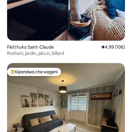
Fleti huko Saint-Claude
Ukadiriaji wa w
4.99 (106)
Roshani, jardin, jakuzi, billard
Kipendwa cha wageni
Kipendwa maarufu cha wageni