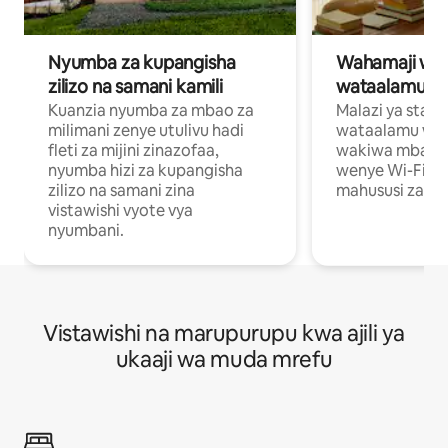
Nyumba za kupangisha
Wahamaji wa ki
zilizo na samani kamili
wataalamu wa
Kuanzia nyumba za mbao za
Malazi ya star
milimani zenye utulivu hadi
wataalamu wan
fleti za mijini zinazofaa,
wakiwa mbali na
nyumba hizi za kupangisha
wenye Wi-Fi n
zilizo na samani zina
mahususi za kuf
vistawishi vyote vya
nyumbani.
Vistawishi na marupurupu kwa ajili ya
ukaaji wa muda mrefu