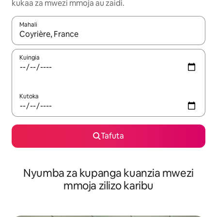
kukaa za mwezi mmoja au zaidi.
Mahali
Wakati matokeo yanapatikana, vinjari kwa kutumia vitufe vya v
Kuingia
Kutoka
Tafuta
Nyumba za kupanga kuanzia mwezi
mmoja zilizo karibu