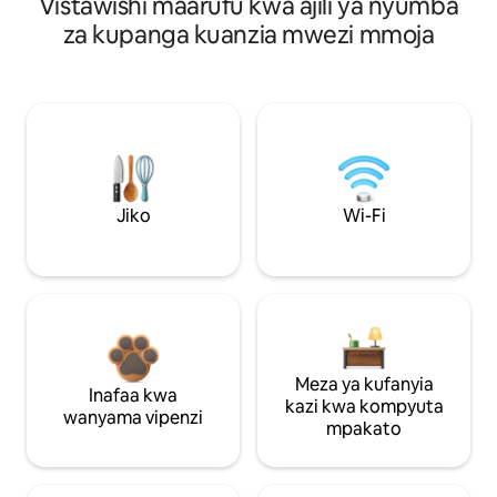
Vistawishi maarufu kwa ajili ya nyumba
za kupanga kuanzia mwezi mmoja
Jiko
Wi-Fi
Meza ya kufanyia
Inafaa kwa
kazi kwa kompyuta
wanyama vipenzi
mpakato