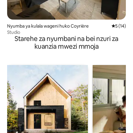
Nyumba ya kulala wageni huko Coyrière
Ukadiriaji 
5 (14)
Studio
Starehe za nyumbani na bei nzuri za
kuanzia mwezi mmoja