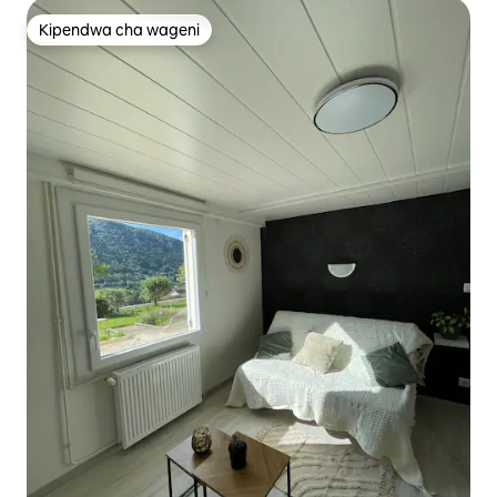
Kipendwa cha wageni
Kipendwa cha wageni