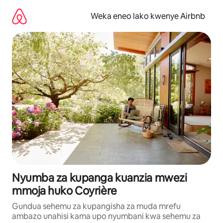
Ruka
kwenda
Weka eneo lako kwenye Airbnb
kwenye
maudhui
Nyumba za kupanga kuanzia mwezi
mmoja huko Coyrière
Gundua sehemu za kupangisha za muda mrefu
ambazo unahisi kama upo nyumbani kwa sehemu za