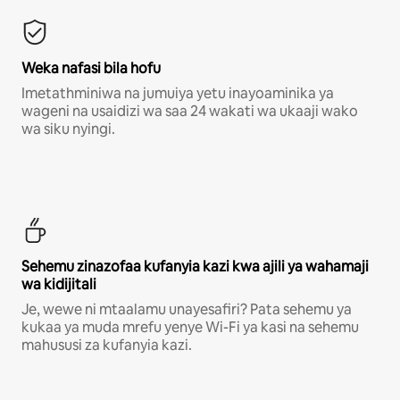
Weka nafasi bila hofu
Imetathminiwa na jumuiya yetu inayoaminika ya
wageni na usaidizi wa saa 24 wakati wa ukaaji wako
wa siku nyingi.
Sehemu zinazofaa kufanyia kazi kwa ajili ya wahamaji
wa kidijitali
Je, wewe ni mtaalamu unayesafiri? Pata sehemu ya
kukaa ya muda mrefu yenye Wi-Fi ya kasi na sehemu
mahususi za kufanyia kazi.