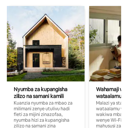
Nyumba za kupangisha
Wahamaji wa ki
zilizo na samani kamili
wataalamu wa
Kuanzia nyumba za mbao za
Malazi ya star
milimani zenye utulivu hadi
wataalamu wan
fleti za mijini zinazofaa,
wakiwa mbali na
nyumba hizi za kupangisha
wenye Wi-Fi n
zilizo na samani zina
mahususi za kuf