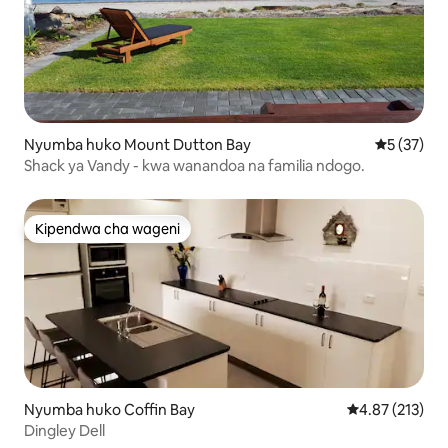
Nyumba huko Mount Dutton Bay
Ukadiriaji 
5 (37)
Shack ya Vandy - kwa wanandoa na familia ndogo.
Kipendwa cha wageni
Kipendwa cha wageni
Nyumba huko Coffin Bay
Ukadiriaji wa w
4.87 (213)
Dingley Dell