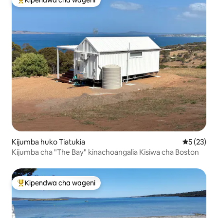
Kipendwa cha wageni
Kipendwa maarufu cha wageni
Kijumba huko Tiatukia
Ukadiriaji 
5 (23)
Kijumba cha "The Bay" kinachoangalia Kisiwa cha Boston
Kipendwa cha wageni
Kipendwa maarufu cha wageni