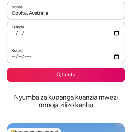
Mahali
Wakati matokeo yanapatikana, vinjari kwa kutumia vitufe vya v
Kuingia
Kutoka
Tafuta
Nyumba za kupanga kuanzia mwezi
mmoja zilizo karibu