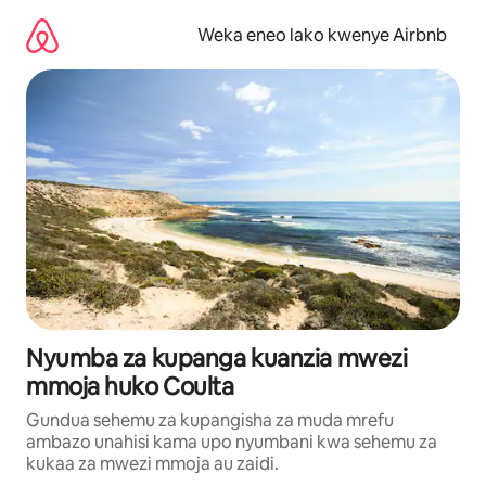
Ruka
kwenda
Weka eneo lako kwenye Airbnb
kwenye
maudhui
Nyumba za kupanga kuanzia mwezi
mmoja huko Coulta
Gundua sehemu za kupangisha za muda mrefu
ambazo unahisi kama upo nyumbani kwa sehemu za
kukaa za mwezi mmoja au zaidi.