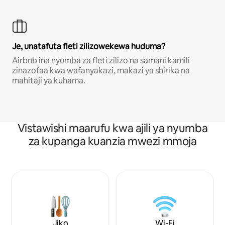
Je, unatafuta fleti zilizowekewa huduma?
Airbnb ina nyumba za fleti zilizo na samani kamili
zinazofaa kwa wafanyakazi, makazi ya shirika na
mahitaji ya kuhama.
Vistawishi maarufu kwa ajili ya nyumba
za kupanga kuanzia mwezi mmoja
Jiko
Wi-Fi