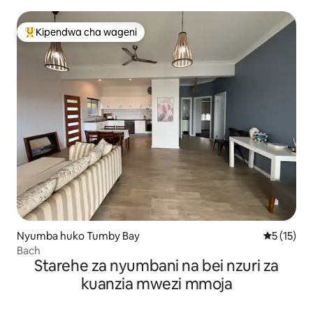
Kipendwa cha wageni
Kipendwa maarufu cha wageni
Nyumba huko Tumby Bay
Ukadiriaji 
5 (15)
Bach
Starehe za nyumbani na bei nzuri za
kuanzia mwezi mmoja