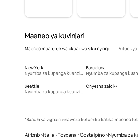
Maeneo ya kuvinjari
Maeneo maarufu kwa ukaaji wa siku nyingi
Vituo vya
New York
Barcelona
Nyumba za kupanga kuanzia mwezi mmoja
Seattle
Onyesha zaidi
Nyumba za kupanga kuanzia mwezi mmoja
*Baadhi ya vighairi vinaweza kutumika katika maeneo fu
Airbnb
Italia
Toscana
Costalpino
Nyumba za k