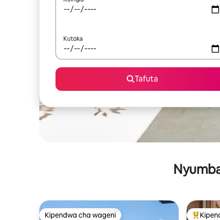
Kutoka
Tafuta
Nyumba 
Kipendwa cha wageni
Kipen
Kipendwa cha wageni
Kipendw