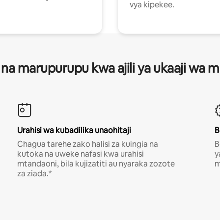
vya kipekee.
 na marupurupu kwa ajili ya ukaaji wa
Urahisi wa kubadilika unaohitaji
B
Chagua tarehe zako halisi za kuingia na
B
kutoka na uweke nafasi kwa urahisi
y
mtandaoni, bila kujizatiti au nyaraka zozote
m
za ziada.*