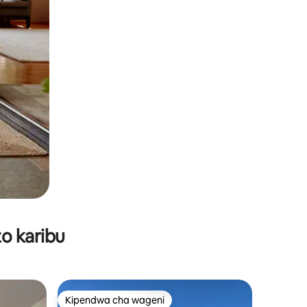
o karibu
Kipendwa cha wageni
Kipendwa cha wageni