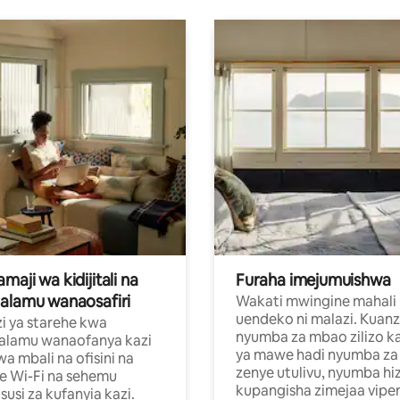
aji wa kidijitali na
Furaha imejumuishwa
alamu wanaosafiri
Wakati mwingine mahali
uendeko ni malazi. Kuanz
i ya starehe kwa
nyumba za mbao zilizo k
alamu wanaofanya kazi
ya mawe hadi nyumba za 
a mbali na ofisini na
zenye utulivu, nyumba hiz
e Wi-Fi na sehemu
kupangisha zimejaa vipe
usi za kufanyia kazi.