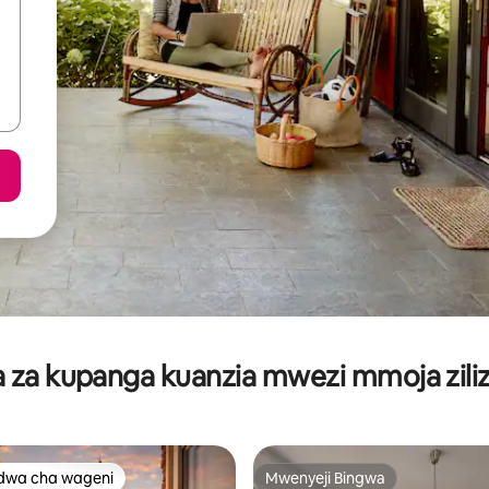
za kupanga kuanzia mwezi mmoja ziliz
dwa cha wageni
Mwenyeji Bingwa
a maarufu cha wageni
Mwenyeji Bingwa