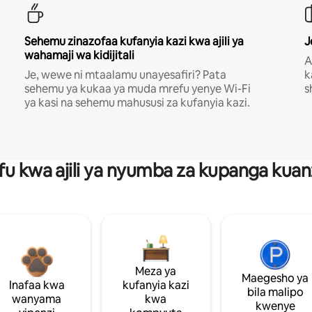
Sehemu zinazofaa kufanyia kazi kwa ajili ya
J
wahamaji wa kidijitali
A
Je, wewe ni mtaalamu unayesafiri? Pata
k
sehemu ya kukaa ya muda mrefu yenye Wi-Fi
s
ya kasi na sehemu mahususi za kufanyia kazi.
fu kwa ajili ya nyumba za kupanga ku
Meza ya
Maegesho ya
Inafaa kwa
kufanyia kazi
bila malipo
wanyama
kwa
kwenye