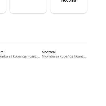
Huduma
ami
Montreal
Nyumba za kupanga kuanzia mwezi mmoja
Nyumba za kupanga kuanzia mwezi mmoja