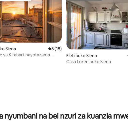
ko Siena
Ukadiriaji wa wastani wa 5 kati ya 5, tathm
5 (18)
 ya Kifahari inayotazama
Fleti huko Siena
el Campo
Casa Loren huko Siena
 4.98 kati ya 5, tathmini 125
a nyumbani na bei nzuri za kuanzia m