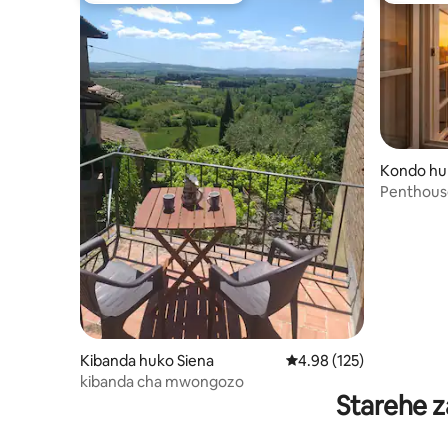
Kondo hu
Penthouse
Piazza d
Kibanda huko Siena
Ukadiriaji wa wastani wa
4.98 (125)
kibanda cha mwongozo
Starehe z