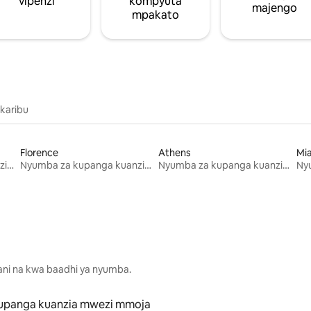
vipenzi
kompyuta
majengo
mpakato
 karibu
Florence
Athens
Mi
Nyumba za kupanga kuanzia mwezi mmoja
Nyumba za kupanga kuanzia mwezi mmoja
Nyumba za kupanga kuanzia mwezi mmoja
lani na kwa baadhi ya nyumba.
upanga kuanzia mwezi mmoja