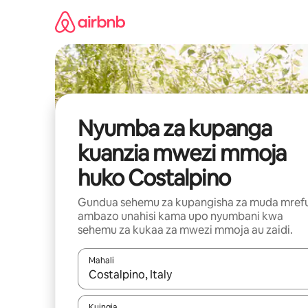
Ruka
kwenda
kwenye
maudhui
Nyumba za kupanga
kuanzia mwezi mmoja
huko Costalpino
Gundua sehemu za kupangisha za muda mref
ambazo unahisi kama upo nyumbani kwa
sehemu za kukaa za mwezi mmoja au zaidi.
Mahali
Wakati matokeo yanapatikana, vinjari kwa kutumia
Kuingia