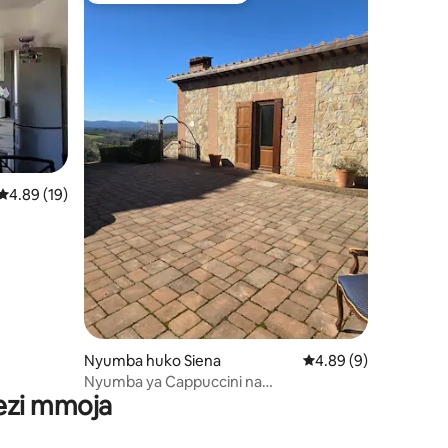
ini 18
Ukadiriaji wa wastani wa 4.89 kati ya 5, tathmini 19
4.89 (19)
Nyumba huko Siena
Ukadiriaji wa wastani 
4.89 (9)
Nyumba ya Cappuccini na
wezi mmoja
FrancigenaApartments