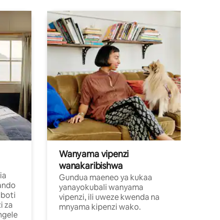
Wanyama vipenzi
wanakaribishwa
ia
Gundua maeneo ya kukaa
ando
yanayokubali wanyama
boti
vipenzi, ili uweze kwenda na
i za
mnyama kipenzi wako.
ngele