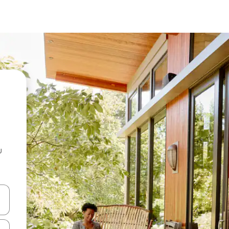
u
 vitufe vya vishale vya juu na chini au uchunguze kwa kugusa au kute