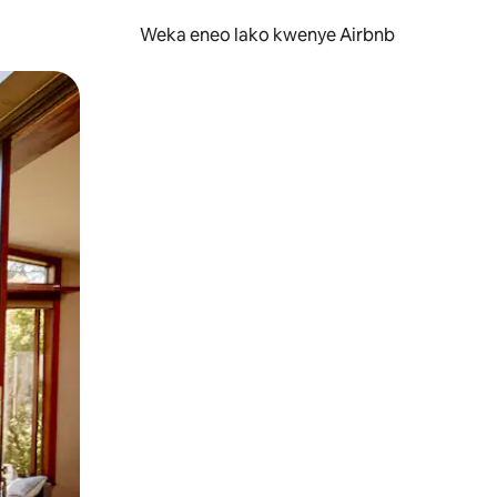
Weka eneo lako kwenye Airbnb
lezesha kidole kwenye ishara.