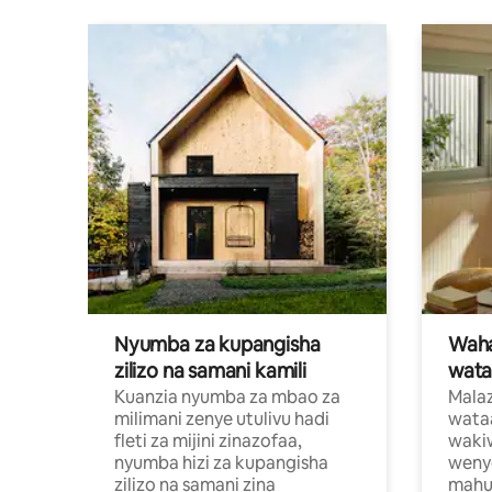
Nyumba za kupangisha
Waham
zilizo na samani kamili
wata
Kuanzia nyumba za mbao za
Malaz
milimani zenye utulivu hadi
wata
fleti za mijini zinazofaa,
wakiw
nyumba hizi za kupangisha
weny
zilizo na samani zina
mahus