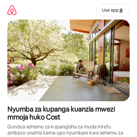
Ruka
kwenda
Use app
kwenye
maudhui
Nyumba za kupanga kuanzia mwezi
mmoja huko Cost
Gundua sehemu za kupangisha za muda mrefu
ambazo unahisi kama upo nyumbani kwa sehemu za