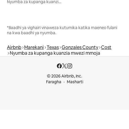
Nyumba za kupanga kuanzia mwezi mmoja
*Baadhi ya vighairi vinaweza kutumika katika maeneo fulani
na kwa baadhi ya nyumba.
Airbnb
Marekani
Texas
Gonzales County
Cost
Nyumba za kupanga kuanzia mwezi mmoja
© 2026 Airbnb, Inc.
Faragha
Masharti