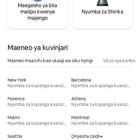
Maegesho ya bila
malipo kwenye
Nyumba za Shirika
majengo
Maeneo ya kuvinjari
Maeneo maarufu kwa ukaaji wa siku nyingi
Vituo vya karibu
New York
Barcelona
Nyumba za kupanga kuanzia mwezi mmoja
Nyumba za kupanga kuanzia mwezi mmoja
Florence
Athens
Nyumba za kupanga kuanzia mwezi mmoja
Nyumba za kupanga kuanzia mwezi mmoja
Miami
Montreal
Nyumba za kupanga kuanzia mwezi mmoja
Nyumba za kupanga kuanzia mwezi mmoja
Seattle
Onyesha zaidi