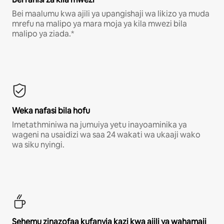
Bei maalumu kwa ajili ya upangishaji wa likizo ya muda
mrefu na malipo ya mara moja ya kila mwezi bila
malipo ya ziada.*
Weka nafasi bila hofu
Imetathminiwa na jumuiya yetu inayoaminika ya
wageni na usaidizi wa saa 24 wakati wa ukaaji wako
wa siku nyingi.
Sehemu zinazofaa kufanyia kazi kwa ajili ya wahamaji