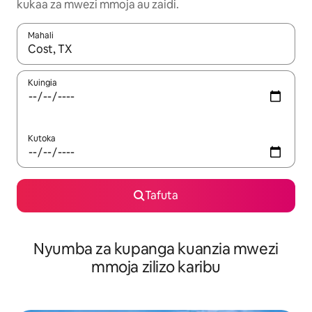
kukaa za mwezi mmoja au zaidi.
Mahali
Wakati matokeo yanapatikana, vinjari kwa kutumia vitufe vya v
Kuingia
Kutoka
Tafuta
Nyumba za kupanga kuanzia mwezi
mmoja zilizo karibu