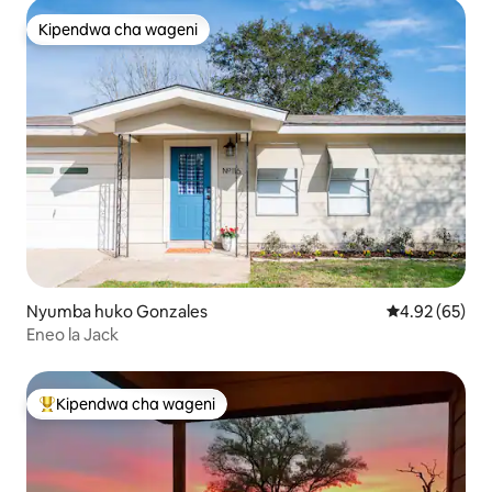
Kipendwa cha wageni
Kipendwa cha wageni
Nyumba huko Gonzales
Ukadiriaji wa 
4.92 (65)
Eneo la Jack
Kipendwa cha wageni
Kipendwa maarufu cha wageni