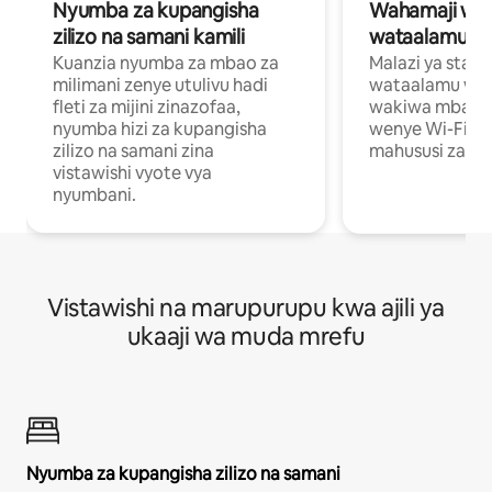
Nyumba za kupangisha
Wahamaji wa ki
zilizo na samani kamili
wataalamu wa
Kuanzia nyumba za mbao za
Malazi ya star
milimani zenye utulivu hadi
wataalamu wan
fleti za mijini zinazofaa,
wakiwa mbali na
nyumba hizi za kupangisha
wenye Wi-Fi n
zilizo na samani zina
mahususi za kuf
vistawishi vyote vya
nyumbani.
Vistawishi na marupurupu kwa ajili ya
ukaaji wa muda mrefu
Nyumba za kupangisha zilizo na samani