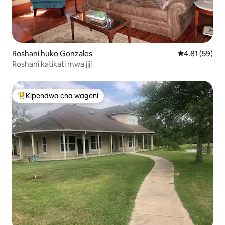
Roshani huko Gonzales
Ukadiriaji wa 
4.81 (59)
Roshani katikati mwa jiji
Kipendwa cha wageni
Kipendwa maarufu cha wageni