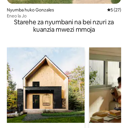
Nyumba huko Gonzales
Ukadiriaji 
5 (27)
Eneo la Jo
Starehe za nyumbani na bei nzuri za
kuanzia mwezi mmoja