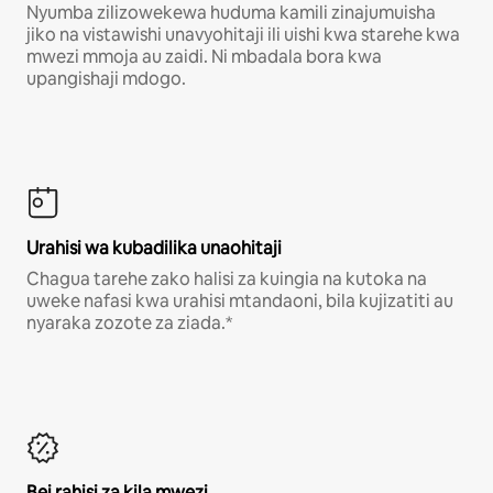
Nyumba zilizowekewa huduma kamili zinajumuisha
jiko na vistawishi unavyohitaji ili uishi kwa starehe kwa
mwezi mmoja au zaidi. Ni mbadala bora kwa
upangishaji mdogo.
Urahisi wa kubadilika unaohitaji
Chagua tarehe zako halisi za kuingia na kutoka na
uweke nafasi kwa urahisi mtandaoni, bila kujizatiti au
nyaraka zozote za ziada.*
Bei rahisi za kila mwezi