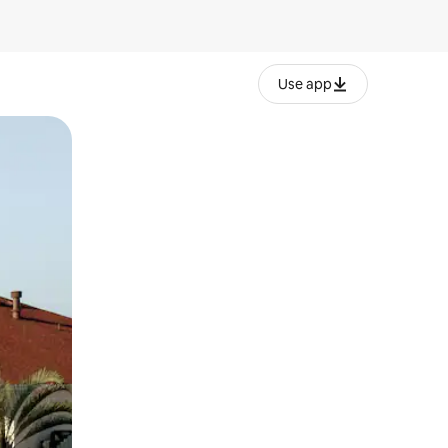
Use app
lezesha kidole kwenye ishara.