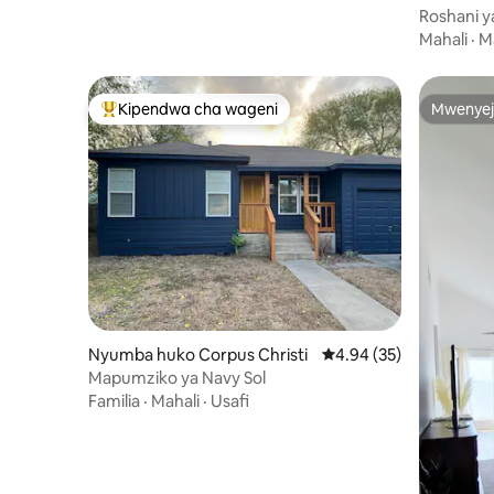
Roshani ya
Christi - 
Mahali
·
M
Kipendwa cha wageni
Mwenyej
Kipendwa maarufu cha wageni
Mwenyej
Nyumba huko Corpus Christi
Ukadiriaji wa wastani w
4.94 (35)
Mapumziko ya Navy Sol
Familia
·
Mahali
·
Usafi