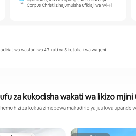
Corpus Christi zinajumuisha ufikiaji wa Wi-Fi
adiriaji wa wastani wa 4.7 kati ya 5 kutoka kwa wageni
u za kukodisha wakati wa likizo mjini 
hemu hizi za kukaa zimepewa makadirio ya juu kwa upande wa m