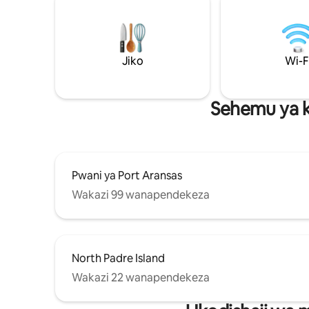
maegesho ya kutosha barabarani, nafasi
likizo kwa
kubwa kwa ajili ya boti na matrela na
familia. 
vistawishi vyote unavyohitaji kwa ajili ya
wa nyuma
ukaaji usiosahaulika. Kamera ya mlango
au kuvua 
wa mbele ya Ring CC STR #305308
Jiko
kwenda u
Wi-F
mizuri na
familia zil
Sehemu ya k
Pwani ya Port Aransas
Wakazi 99 wanapendekeza
North Padre Island
Wakazi 22 wanapendekeza