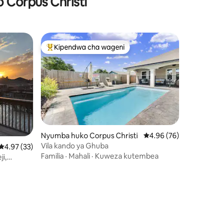
o Corpus Christi
Kipendwa cha wageni
Kipendwa maarufu cha wageni
Nyumba huko Corpus Christi
Ukadiriaji wa wastani w
4.96 (76)
Vila kando ya Ghuba
Ukadiriaji wa wastani wa 4.97 kati ya 5, tathmini 33
4.97 (33)
Familia
·
Mahali
·
Kuweza kutembea
ji,
ini 22