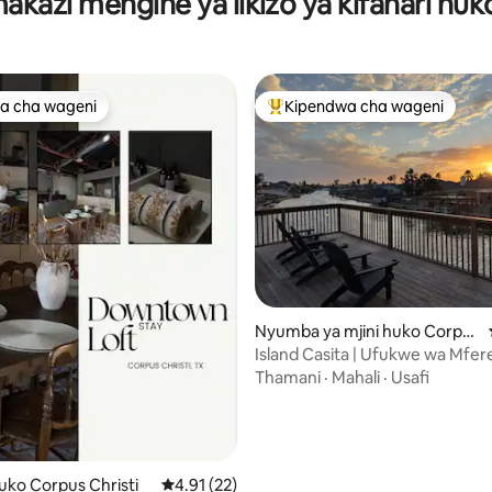
akazi mengine ya likizo ya kifahari huk
a cha wageni
Kipendwa cha wageni
a cha wageni
Kipendwa maarufu cha wageni
a 4.96 kati ya 5, tathmini 51
Nyumba ya mjini huko Corpus
Christi
Island Casita | Ufukwe wa Mfere
Machweo, Uvuvi
Thamani
·
Mahali
·
Usafi
uko Corpus Christi
Ukadiriaji wa wastani wa 4.91 kati ya 5, tathm
4.91 (22)