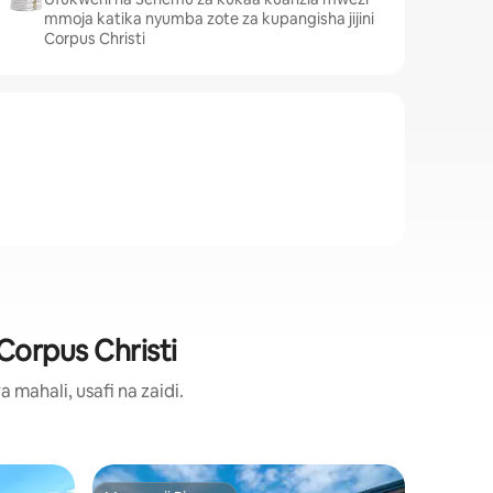
mmoja katika nyumba zote za kupangisha jijini
Corpus Christi
Corpus Christi
ahali, usafi na zaidi.
Nyumba y