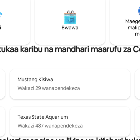
 ajili ya marafiki, wanandoa au
Corpus Christi (mikahawa, seh
Nyumba ya ufukweni, ghuba ni ua
kula chakula, ununuzi
! Nzuri kwa kutazama ndege
Maege
samaki. Endesha gari haraka
fukweni, mikahawa mingi
i
Bwawa
mali
 shughuli za kufurahisha za
m
izo karibu!
ukaa karibu na mandhari maarufu za Co
Mustang Kisiwa
Wakazi 29 wanapendekeza
Texas State Aquarium
Wakazi 487 wanapendekeza