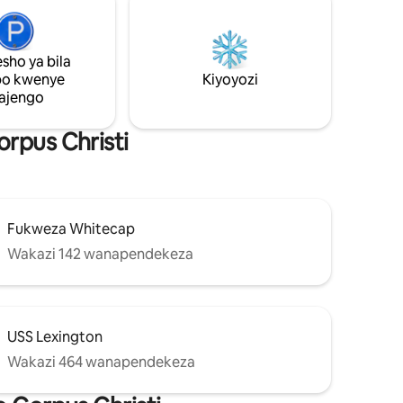
matumizi yako! Kodisha gari la gofu na
emu za
uende pwani au uangalie yoyote ya
visiwa vinavyopendwa na mikahawa ya
eneo husika!
sho ya bila
po kwenye
Kiyoyozi
ajengo
rpus Christi
Fukweza Whitecap
Wakazi 142 wanapendekeza
USS Lexington
Wakazi 464 wanapendekeza