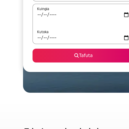
Kuingia
Kutoka
Tafuta