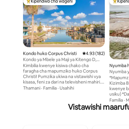
Kipendwa cha wageni
Kipen
Kipendwa maarufu cha wageni
Kipendw
Kondo huko Corpus Christi
Ukadiriaji wa wastani wa
4.93 (182)
Kondo ya Mbele ya Maji ya Kitengo D,
Chini ya Maili moja hadi ufukweni!
Nyumba hu
Kimbilia kwenye kisiwa chako cha
faragha cha mapumziko huko Corpus
Nyumba y
Christi! Pumzika ukiwa na vistawishi vya
*Mapumzik
kisasa, feni za dari na televisheni mahiri.
Kizimba Bi
Vua samaki kwenye mfereji moja kwa
Thamani
·
Familia
·
Usahihi
kwenye ba
moja kutoka kwenye barabara ya kuingia,
usiku) *D
tembea hadi kwenye eneo la kuzindua
20 hadi D
Familia
·
M
boti au nenda ufukweni ulio umbali wa
Vistawishi maarufu
wanyama v
chini ya maili moja. Inafaa kwa familia,
karibuni Inafaa sana kwa uvuvi na
marafiki au wanandoa wanaotafuta likizo
kutazama
ya kupumzika katika kitongoji tulivu
shambani y
kilicho na barabara ya kuingia na
ya mahali