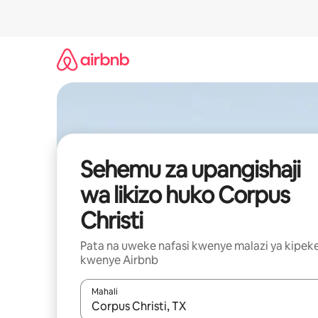
Ruka
kwenda
kwenye
maudhui
Sehemu za upangishaji
wa likizo huko Corpus
Christi
Pata na uweke nafasi kwenye malazi ya kipek
kwenye Airbnb
Mahali
Wakati matokeo yanapatikana, vinjari kwa kutumia