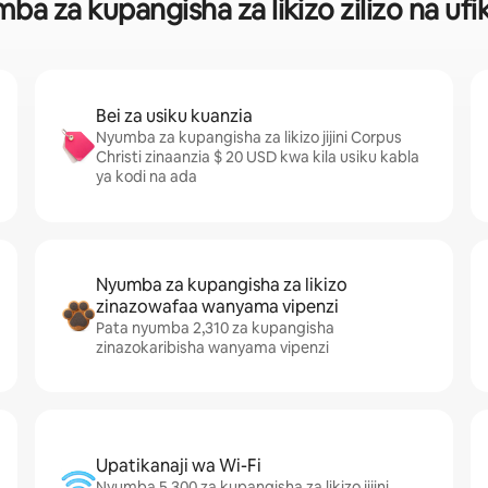
 za kupangisha za likizo zilizo na ufik
Bei za usiku kuanzia
Nyumba za kupangisha za likizo jijini Corpus
Christi zinaanzia $ 20 USD kwa kila usiku kabla
ya kodi na ada
Nyumba za kupangisha za likizo
zinazowafaa wanyama vipenzi
Pata nyumba 2,310 za kupangisha
zinazokaribisha wanyama vipenzi
Upatikanaji wa Wi-Fi
Nyumba 5,300 za kupangisha za likizo jijini