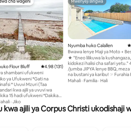
dwa cha wageni
Mwenyeji Bingwa
a maarufu cha wageni
Mwenyeji Bingwa
Nyumba huko Calallen
U
Bwawa lenye Maji ya Moto + Bese
 4.93 kati ya 5, tathmini 182
Moto | Inatoshea Watu 16 | Vyu
★ "Eneo lilikuwa la kushangaza, 
Kulala
kidokezi halisi cha safari yetu." 4100ft²
ko Flour Bluff
Ukadiriaji wa wastani wa 4.98 kati ya 5, tathmi
4.98 (131)
/jumba JIPYA lenye BBQ, meza
a shambani ufukweni
na bustani ya karibu! ☞ Furahia Bwawa
o ya Ufukweni *Gati na
Jipya na Beseni la Maji Moto! ☞ Baraza
Mahali
·
Familia
·
Hali
nafsi * Uvuvi Mzuri (Taa
w/jiko la nje + BBQ + chakula Ua wa
ndari kwa ajili ya uvuvi wa
nyuma ulio na uzio ☞ kamili + 
akika 15 hadi ufukweni *Dakika
wanyama vipenzi* tafadhali ing
owntown Corpus * Inafaa kwa
ahali
·
Jiko
wanyama vipenzi wako ☞ Master suite
 kwa ajili ya Corpus Christi ukodishaji 
ipenzi * Imekarabatiwahivi
w/ king + beseni la kuogea ☞ → 
maegesho (magari 3) ☞ Meko ya
 ndege. Nyumba yetu ya
ndani Wi-Fi ya Mbps☞ 287 Telev
a kifahari ni likizo bora kwa ajili
mahiri Dakika 25 → Kaskazini + Ufukwe
 pa kupumzika pa kufanya kazi,
wa Whitecap ⛱ Dakika → 20 na