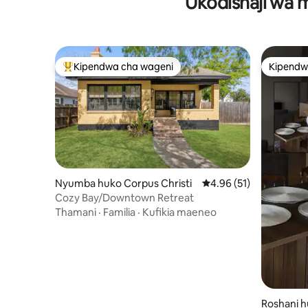
Ukodishaji wa m
Kipendwa cha wageni
Kipendw
Kipendwa maarufu cha wageni
Kipendw
Nyumba huko Corpus Christi
Ukadiriaji wa wastani w
4.96 (51)
Cozy Bay/Downtown Retreat
Thamani
·
Familia
·
Kufikia maeneo
Roshani h