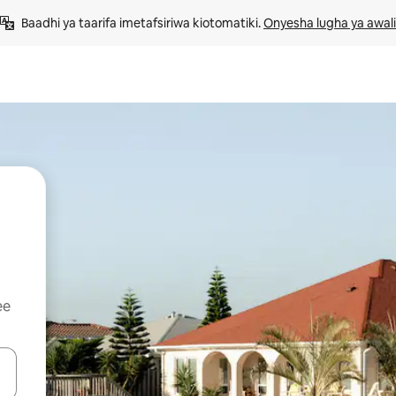
Baadhi ya taarifa imetafsiriwa kiotomatiki. 
Onyesha lugha ya awali
ee
 vitufe vya vishale vya juu na chini au uchunguze kwa kugusa au kute