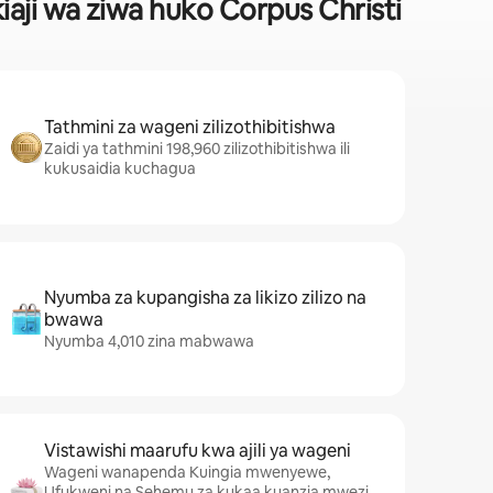
iaji wa ziwa huko Corpus Christi
Tathmini za wageni zilizothibitishwa
Zaidi ya tathmini 198,960 zilizothibitishwa ili
kukusaidia kuchagua
Nyumba za kupangisha za likizo zilizo na
bwawa
Nyumba 4,010 zina mabwawa
Vistawishi maarufu kwa ajili ya wageni
Wageni wanapenda Kuingia mwenyewe,
Ufukweni na Sehemu za kukaa kuanzia mwezi