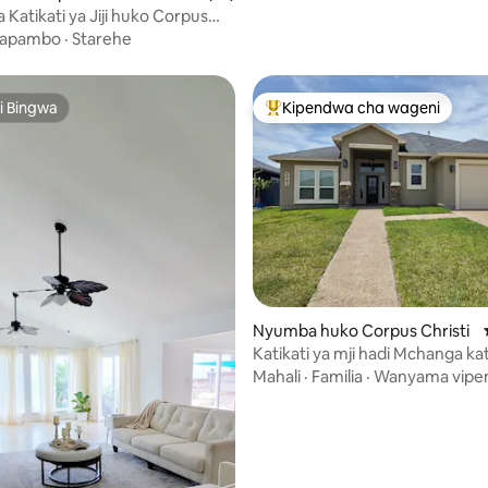
 Katikati ya Jiji huko Corpus
Kitanda cha King
apambo
·
Starehe
i Bingwa
Kipendwa cha wageni
i Bingwa
Kipendwa maarufu cha wageni
Nyumba huko Corpus Christi
a 4.94 kati ya 5, tathmini 35
Katikati ya mji hadi Mchanga kat
20
Mahali
·
Familia
·
Wanyama vipen