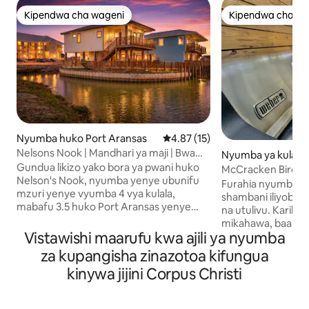
Kipendwa cha wageni
Kipendwa cha wa
Kipendwa cha wageni
Kipendwa cha wa
Nyumba huko Port Aransas
Ukadiriaji wa wastani wa 4.87 ka
4.87 (15)
Nelsons Nook | Mandhari ya maji | Bwawa
Nyumba ya kulala 
la Kujitegemea
Gundua likizo yako bora ya pwani huko
uko Corpus Christ
McCracken Bird n
Nelson's Nook, nyumba yenye ubunifu
king bed
Furahia nyumba ye
mzuri yenye vyumba 4 vya kulala,
shambani iliyobor
mabafu 3.5 huko Port Aransas yenye
na utulivu. Karibu
mandhari ya maji. Nyumba hii, ambayo
mikahawa, baa, bu
imeundwa kwa ajili ya starehe na maisha
Vistawishi maarufu kwa ajili ya nyumba
makumbusho, nyum
rahisi ya pwani, inafaa kabisa kwa familia
cha hafla, bandari 
za kupangisha zinazotoa kifungua
na makundi. Furahia ua wako wa nyuma
mji yenye matemb
kinywa jijini Corpus Christi
na bwawa lako la kujitegemea, ambavyo
ya ndege kutoka k
ni bora kwa ajili ya kupumzika baada ya
vipya, bafu la kisa
siku nzima ufukweni. Vipengele vya
kuzuia mwanga, T