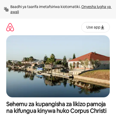
Ruka
Baadhi ya taarifa imetafsiriwa kiotomatiki. 
Onyesha lugha ya 
kwenda
awali
kwenye
maudhui
Use app
Sehemu za kupangisha za likizo pamoja
na kifungua kinywa huko Corpus Christi