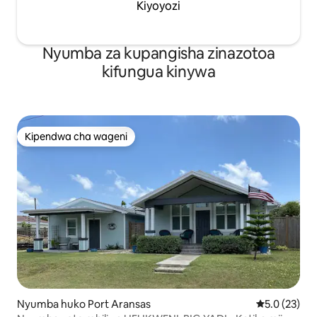
Kiyoyozi
Nyumba za kupangisha zinazotoa
kifungua kinywa
Kipendwa cha wageni
Kipendwa cha wageni
Nyumba huko Port Aransas
Ukadiriaji wa
5.0 (23)