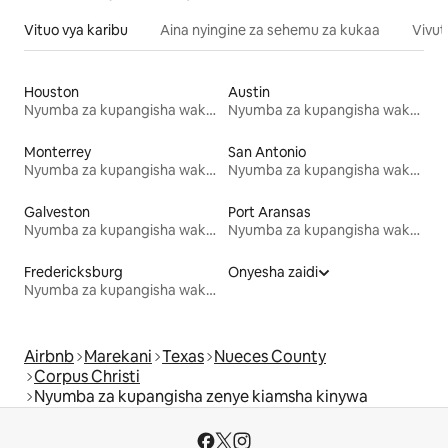
Vituo vya karibu
Aina nyingine za sehemu za kukaa
Vivut
Houston
Austin
Nyumba za kupangisha wakati wa likizo
Nyumba za kupangisha wakati wa likizo
Monterrey
San Antonio
Nyumba za kupangisha wakati wa likizo
Nyumba za kupangisha wakati wa likizo
Galveston
Port Aransas
Nyumba za kupangisha wakati wa likizo
Nyumba za kupangisha wakati wa likizo
Fredericksburg
Onyesha zaidi
Nyumba za kupangisha wakati wa likizo
Airbnb
Marekani
Texas
Nueces County
Corpus Christi
Nyumba za kupangisha zenye kiamsha kinywa