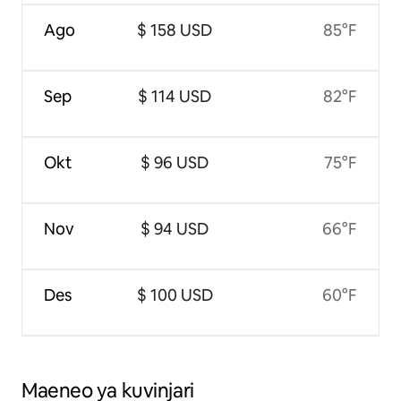
Ago
$ 158 USD
85°F
Sep
$ 114 USD
82°F
Okt
$ 96 USD
75°F
Nov
$ 94 USD
66°F
Des
$ 100 USD
60°F
Maeneo ya kuvinjari