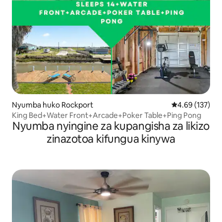
Nyumba huko Rockport
Ukadiriaji wa w
4.69 (137)
King Bed+Water Front+Arcade+Poker Table+Ping Pong
Nyumba nyingine za kupangisha za likizo
zinazotoa kifungua kinywa