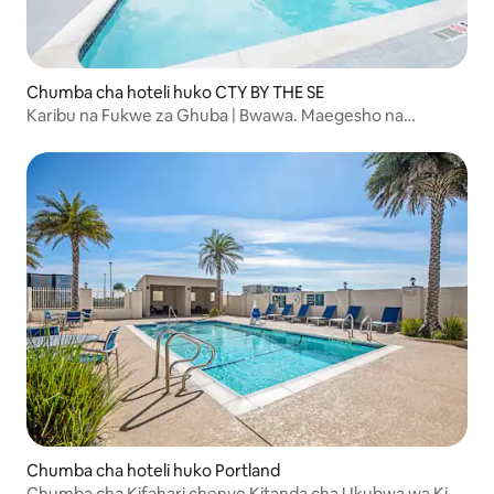
Chumba cha hoteli huko CTY BY THE SE
Karibu na Fukwe za Ghuba | Bwawa. Maegesho na
Kifungua Kinywa Bila Malipo
Chumba cha hoteli huko Portland
Chumba cha Kifahari chenye Kitanda cha Ukubwa wa King