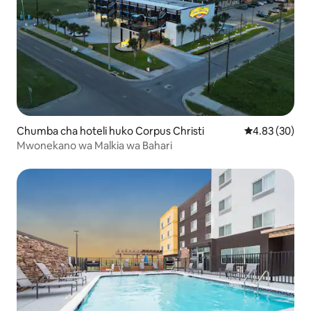
Chumba cha hoteli huko Corpus Christi
Ukadiriaji wa 
4.83 (30)
Mwonekano wa Malkia wa Bahari