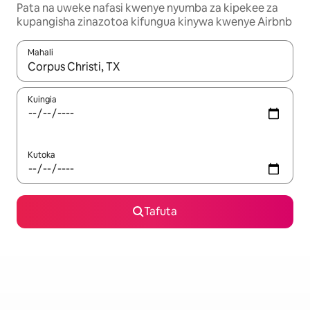
Pata na uweke nafasi kwenye nyumba za kipekee za
kupangisha zinazotoa kifungua kinywa kwenye Airbnb
Mahali
Wakati matokeo yanapatikana, vinjari kwa kutumia vitufe vya v
Kuingia
Kutoka
Tafuta