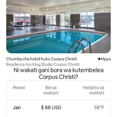
Chumba cha hoteli huko Corpus Christi
Eneo jipya 
Mpya
Residence Inn King Studio Corpus Christi
Ni wakati gani bora wa kutembelea
Corpus Christi?
Mwezi
Bei ya
Halijoto ya
wastani
wastani
Jan
$ 88 USD
58°F