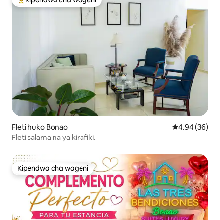
Kipendwa cha wageni
Kipendwa maarufu cha wageni
Fleti huko Bonao
Ukadiriaji wa 
4.94 (36)
Fleti salama na ya kirafiki.
Kipendwa cha wageni
Kipendwa cha wageni