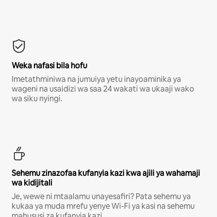
Weka nafasi bila hofu
Imetathminiwa na jumuiya yetu inayoaminika ya
wageni na usaidizi wa saa 24 wakati wa ukaaji wako
wa siku nyingi.
Sehemu zinazofaa kufanyia kazi kwa ajili ya wahamaji
wa kidijitali
Je, wewe ni mtaalamu unayesafiri? Pata sehemu ya
kukaa ya muda mrefu yenye Wi-Fi ya kasi na sehemu
mahususi za kufanyia kazi.