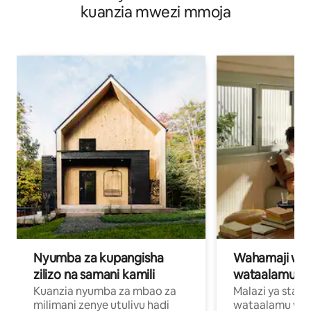
kuanzia mwezi mmoja
Nyumba za kupangisha
Wahamaji wa ki
zilizo na samani kamili
wataalamu wa
Kuanzia nyumba za mbao za
Malazi ya star
milimani zenye utulivu hadi
wataalamu wan