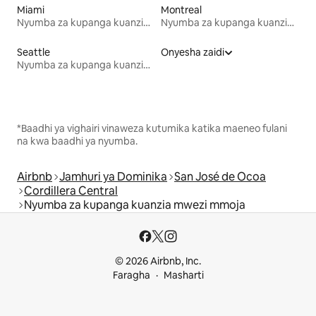
Miami
Montreal
Nyumba za kupanga kuanzia mwezi mmoja
Nyumba za kupanga kuanzia mwezi mmoja
Seattle
Onyesha zaidi
Nyumba za kupanga kuanzia mwezi mmoja
*Baadhi ya vighairi vinaweza kutumika katika maeneo fulani
na kwa baadhi ya nyumba.
Airbnb
Jamhuri ya Dominika
San José de Ocoa
Cordillera Central
Nyumba za kupanga kuanzia mwezi mmoja
© 2026 Airbnb, Inc.
Faragha
Masharti