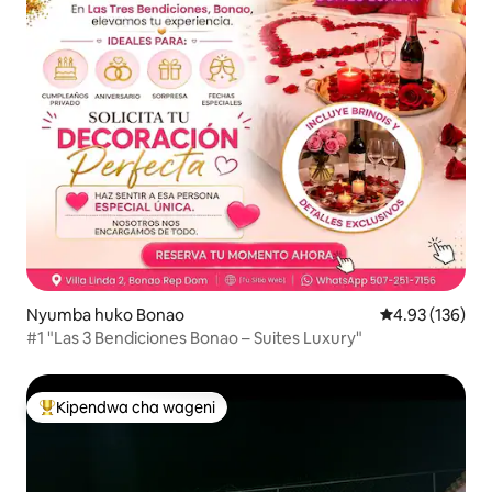
Nyumba huko Bonao
Ukadiriaji wa w
4.93 (136)
#1 "Las 3 Bendiciones Bonao – Suites Luxury"
Kipendwa cha wageni
Kipendwa maarufu cha wageni