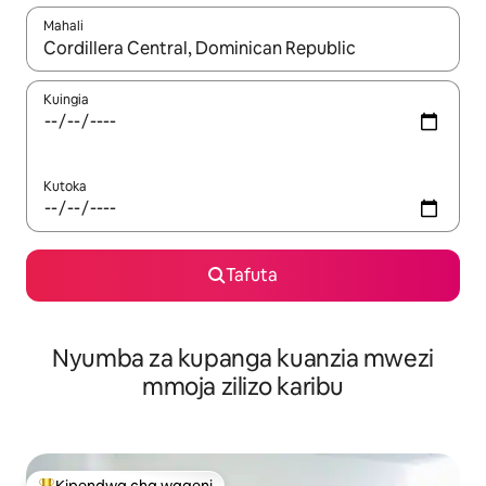
Mahali
Wakati matokeo yanapatikana, vinjari kwa kutumia vitufe vya v
Kuingia
Kutoka
Tafuta
Nyumba za kupanga kuanzia mwezi
mmoja zilizo karibu