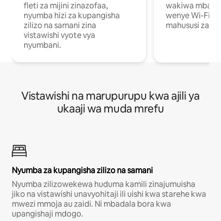
fleti za mijini zinazofaa,
wakiwa mbali na
nyumba hizi za kupangisha
wenye Wi-Fi n
zilizo na samani zina
mahususi za kuf
vistawishi vyote vya
nyumbani.
Vistawishi na marupurupu kwa ajili ya
ukaaji wa muda mrefu
Nyumba za kupangisha zilizo na samani
Nyumba zilizowekewa huduma kamili zinajumuisha
jiko na vistawishi unavyohitaji ili uishi kwa starehe kwa
mwezi mmoja au zaidi. Ni mbadala bora kwa
upangishaji mdogo.