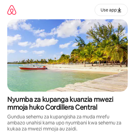
Ruka
kwenda
Use app
kwenye
maudhui
Nyumba za kupanga kuanzia mwezi
mmoja huko Cordillera Central
Gundua sehemu za kupangisha za muda mrefu
ambazo unahisi kama upo nyumbani kwa sehemu za
kukaa za mwezi mmoja au zaidi.