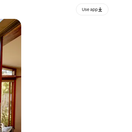
Use app
lezesha kidole kwenye ishara.