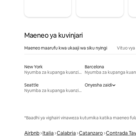
Maeneo ya kuvinjari
Maeneo maarufu kwa ukaaji wa siku nyingi
Vituo vya
New York
Barcelona
Nyumba za kupanga kuanzia mwezi mmoja
Seattle
Onyesha zaidi
Nyumba za kupanga kuanzia mwezi mmoja
*Baadhi ya vighairi vinaweza kutumika katika maeneo fu
Airbnb
Italia
Calabria
Catanzaro
Contrada Ta