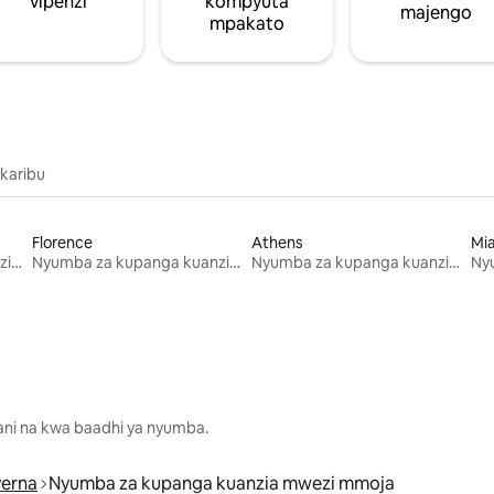
vipenzi
kompyuta
majengo
mpakato
 karibu
Florence
Athens
Mi
Nyumba za kupanga kuanzia mwezi mmoja
Nyumba za kupanga kuanzia mwezi mmoja
Nyumba za kupanga kuanzia mwezi mmoja
lani na kwa baadhi ya nyumba.
verna
Nyumba za kupanga kuanzia mwezi mmoja