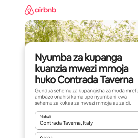
Ruka
kwenda
kwenye
maudhui
Nyumba za kupanga
kuanzia mwezi mmoja
huko Contrada Taverna
Gundua sehemu za kupangisha za muda mref
ambazo unahisi kama upo nyumbani kwa
sehemu za kukaa za mwezi mmoja au zaidi.
Mahali
Wakati matokeo yanapatikana, vinjari kwa kutumia
Kuingia