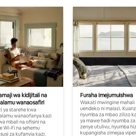
aji wa kidijitali na
Furaha imejumuishwa
alamu wanaosafiri
Wakati mwingine mahali
uendeko ni malazi. Kuanz
i ya starehe kwa
nyumba za mbao zilizo k
alamu wanaofanya kazi
ya mawe hadi nyumba za 
a mbali na ofisini na
zenye utulivu, nyumba hiz
e Wi-Fi na sehemu
kupangisha zimejaa vipe
usi za kufanyia kazi.