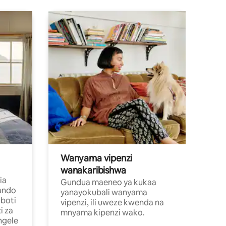
Wanyama vipenzi
wanakaribishwa
ia
Gundua maeneo ya kukaa
ando
yanayokubali wanyama
boti
vipenzi, ili uweze kwenda na
i za
mnyama kipenzi wako.
ngele