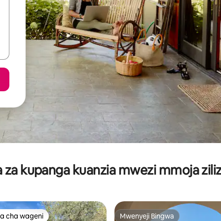
za kupanga kuanzia mwezi mmoja ziliz
a cha wageni
Mwenyeji Bingwa
a cha wageni
Mwenyeji Bingwa