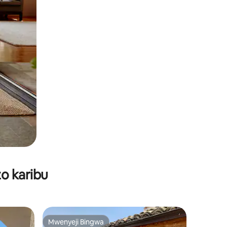
o karibu
Mwenyeji Bingwa
Mwenyeji Bingwa