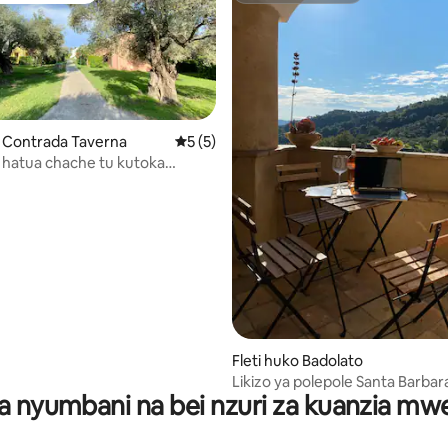
o Contrada Taverna
Ukadiriaji wa wastani wa 5 kati ya 5, tath
5 (5)
ri hatua chache tu kutoka
 4.99 kati ya 5, tathmini 134
Fleti huko Badolato
Likizo ya polepole Santa Barbar
a nyumbani na bei nzuri za kuanzia m