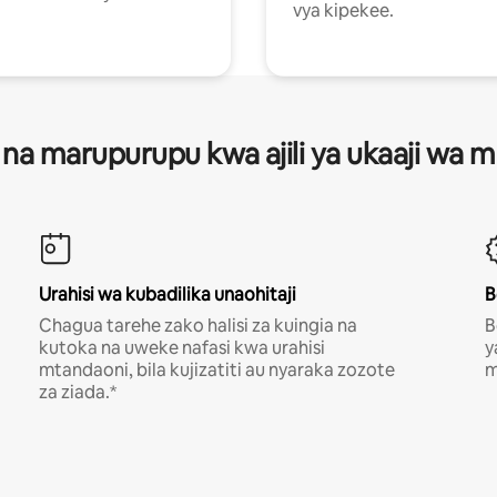
vya kipekee.
 na marupurupu kwa ajili ya ukaaji wa
Urahisi wa kubadilika unaohitaji
B
Chagua tarehe zako halisi za kuingia na
B
kutoka na uweke nafasi kwa urahisi
y
mtandaoni, bila kujizatiti au nyaraka zozote
m
za ziada.*