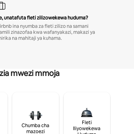
e, unatafuta fleti zilizowekewa huduma?
irbnb ina nyumba za fleti zilizo na samani
amili zinazofaa kwa wafanyakazi, makazi ya
hirika na mahitaji ya kuhama.
anzia mwezi mmoja
Fleti
Chumba cha
Iliyowekewa
mazoezi