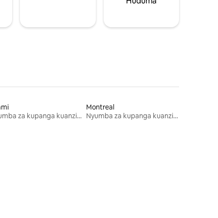
Huduma
ami
Montreal
Nyumba za kupanga kuanzia mwezi mmoja
Nyumba za kupanga kuanzia mwezi mmoja