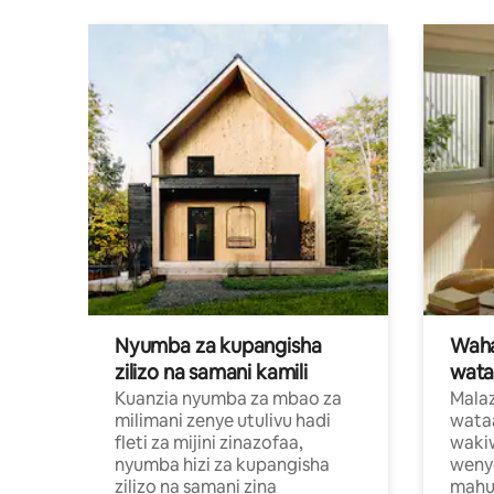
Nyumba za kupangisha
Waham
zilizo na samani kamili
wata
Kuanzia nyumba za mbao za
Malaz
milimani zenye utulivu hadi
wata
fleti za mijini zinazofaa,
wakiw
nyumba hizi za kupangisha
weny
zilizo na samani zina
mahus