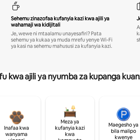
Sehemu zinazofaa kufanyia kazi kwa ajili ya
J
wahamaji wa kidijitali
A
Je, wewe ni mtaalamu unayesafiri? Pata
k
sehemu ya kukaa ya muda mrefu yenye Wi-Fi
s
ya kasi na sehemu mahususi za kufanyia kazi.
fu kwa ajili ya nyumba za kupanga ku
Meza ya
Maegesho ya
Inafaa kwa
kufanyia kazi
bila malipo
wanyama
kwa
kwenye