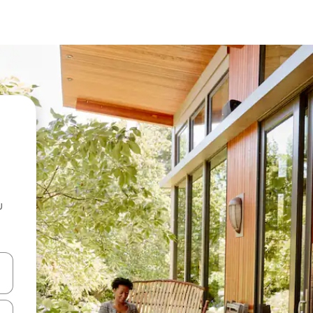
u
 vitufe vya vishale vya juu na chini au uchunguze kwa kugusa au kute