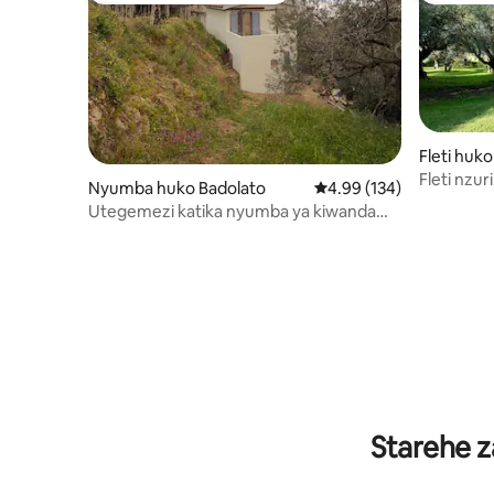
Fleti huk
Fleti nzu
Nyumba huko Badolato
Ukadiriaji wa wastani wa
4.99 (134)
baharini
Utegemezi katika nyumba ya kiwanda
cha mvinyo iliyo na bwawa
Starehe z