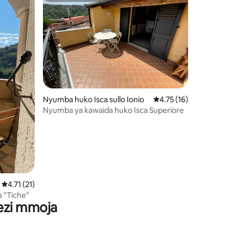
mini 5
Nyumba huko Isca sullo Ionio
Ukadiriaji wa wastani 
4.75 (16)
Nyumba ya kawaida huko Isca Superiore
Ukadiriaji wa wastani wa 4.71 kati ya 5, tathmini 21
4.71 (21)
a "Tiche"
wezi mmoja