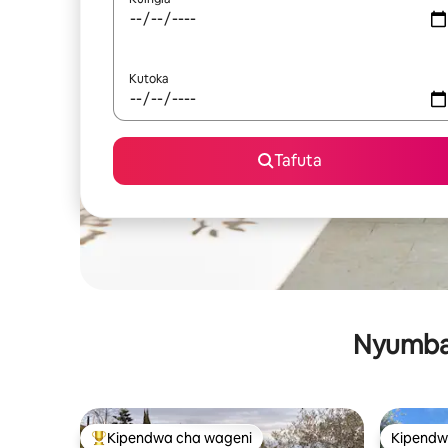
Kutoka
Tafuta
Nyumba 
Kipendwa cha wageni
Kipendw
Kipendwa maarufu cha wageni
Kipendw