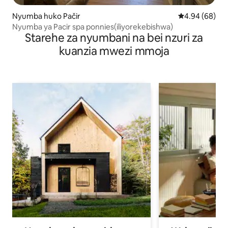
Nyumba huko Pačir
Ukadiriaji wa 
4.94 (68)
Nyumba ya Pacir spa ponnies(iliyorekebishwa)
Starehe za nyumbani na bei nzuri za
kuanzia mwezi mmoja