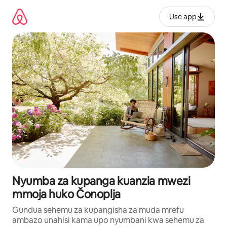
Ruka
kwenda
Use app
kwenye
maudhui
Nyumba za kupanga kuanzia mwezi
mmoja huko Čonoplja
Gundua sehemu za kupangisha za muda mrefu
ambazo unahisi kama upo nyumbani kwa sehemu za