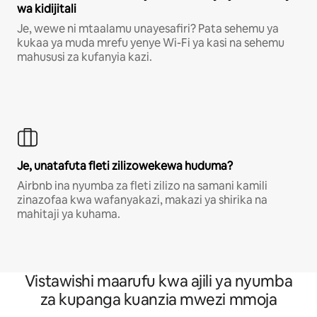
wa kidijitali
Je, wewe ni mtaalamu unayesafiri? Pata sehemu ya
kukaa ya muda mrefu yenye Wi-Fi ya kasi na sehemu
mahususi za kufanyia kazi.
Je, unatafuta fleti zilizowekewa huduma?
Airbnb ina nyumba za fleti zilizo na samani kamili
zinazofaa kwa wafanyakazi, makazi ya shirika na
mahitaji ya kuhama.
Vistawishi maarufu kwa ajili ya nyumba
za kupanga kuanzia mwezi mmoja