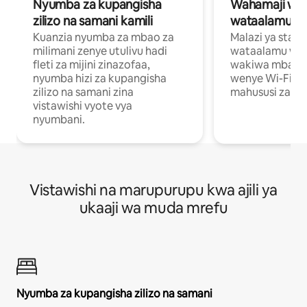
Nyumba za kupangisha
Wahamaji wa ki
zilizo na samani kamili
wataalamu wa
Kuanzia nyumba za mbao za
Malazi ya star
milimani zenye utulivu hadi
wataalamu wan
fleti za mijini zinazofaa,
wakiwa mbali na
nyumba hizi za kupangisha
wenye Wi-Fi n
zilizo na samani zina
mahususi za kuf
vistawishi vyote vya
nyumbani.
Vistawishi na marupurupu kwa ajili ya
ukaaji wa muda mrefu
Nyumba za kupangisha zilizo na samani