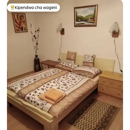
Kipendwa cha wageni
Kipendwa maarufu cha wageni