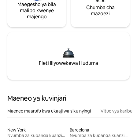
Maegesho ya bila
Chumba cha
malipo kwenye
mazoezi
majengo
Fleti Iliyowekewa Huduma
Maeneo ya kuvinjari
Maeneo maarufu kwa ukaaji wa siku nyingi
Vituo vya karibu
New York
Barcelona
Nyumba za kupanga kuanzia mwezi mmoja
Nyumba za kupanga kuanzia mwezi mmoja