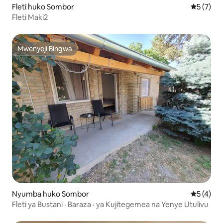
Fleti huko Sombor
Ukadiriaji
5 (7)
Fleti Maki2
Mwenyeji Bingwa
Mwenyeji Bingwa
Nyumba huko Sombor
Ukadiriaji
5 (4)
Fleti ya Bustani · Baraza · ya Kujitegemea na Yenye Utulivu