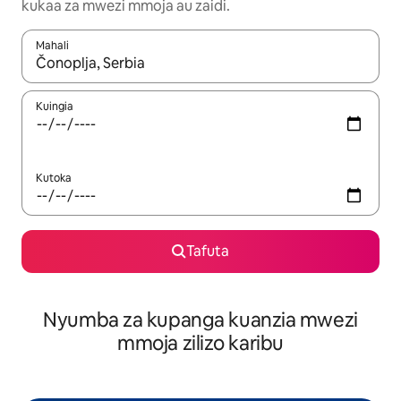
kukaa za mwezi mmoja au zaidi.
Mahali
Wakati matokeo yanapatikana, vinjari kwa kutumia vitufe vya v
Kuingia
Kutoka
Tafuta
Nyumba za kupanga kuanzia mwezi
mmoja zilizo karibu