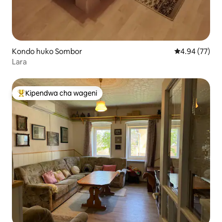
Kondo huko Sombor
Ukadiriaji wa 
4.94 (77)
Lara
Kipendwa cha wageni
Kipendwa maarufu cha wageni