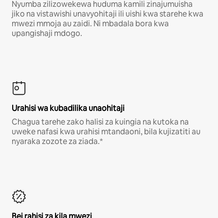
Nyumba zilizowekewa huduma kamili zinajumuisha
jiko na vistawishi unavyohitaji ili uishi kwa starehe kwa
mwezi mmoja au zaidi. Ni mbadala bora kwa
upangishaji mdogo.
Urahisi wa kubadilika unaohitaji
Chagua tarehe zako halisi za kuingia na kutoka na
uweke nafasi kwa urahisi mtandaoni, bila kujizatiti au
nyaraka zozote za ziada.*
Bei rahisi za kila mwezi