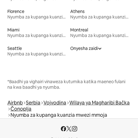
Florence
Athens
Nyumba za kupanga kuanzia mwezi mmoja
Nyumba za kupanga kuanzia mwezi mmoja
Miami
Montreal
Nyumba za kupanga kuanzia mwezi mmoja
Nyumba za kupanga kuanzia mwezi mmoja
Seattle
Onyesha zaidi
Nyumba za kupanga kuanzia mwezi mmoja
*Baadhi ya vighairi vinaweza kutumika katika maeneo fulani
na kwa baadhi ya nyumba.
Airbnb
Serbia
Vojvodina
Wilaya ya Magharibi Bačka
Čonoplja
Nyumba za kupanga kuanzia mwezi mmoja