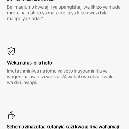
Bei maalumu kwa ajili ya upangishaji wa likizo ya muda
mrefu na malipo ya mara moja ya kila mwezi bila
malipo ya ziada.*
Weka nafasi bila hofu
Imetathminiwa na jumuiya yetu inayoaminika ya
wageni na usaidizi wa saa 24 wakati wa ukaaji wako
wa siku nyingi.
Sehemu zinazofaa kufanyia kazi kwa ajili ya wahamaji