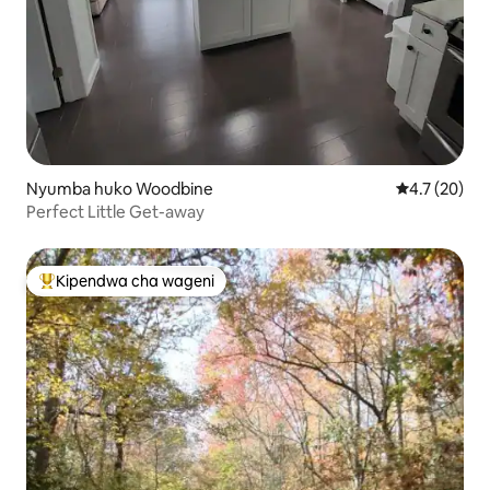
Nyumba huko Woodbine
Ukadiriaji wa
4.7 (20)
Perfect Little Get-away
Kipendwa cha wageni
Kipendwa maarufu cha wageni