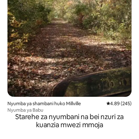
Nyumba ya shambani huko Millville
Ukadiriaji wa w
4.89 (245)
Nyumba ya Babu
Starehe za nyumbani na bei nzuri za
kuanzia mwezi mmoja