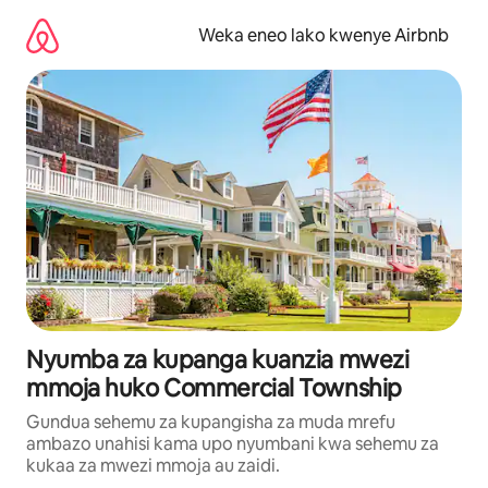
Ruka
kwenda
Weka eneo lako kwenye Airbnb
kwenye
maudhui
Nyumba za kupanga kuanzia mwezi
mmoja huko Commercial Township
Gundua sehemu za kupangisha za muda mrefu
ambazo unahisi kama upo nyumbani kwa sehemu za
kukaa za mwezi mmoja au zaidi.