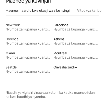
Maeneo ya kuvinjari
Maeneo maarufu kwa ukaaji wa siku nyingi
Vituo vya karibu
New York
Barcelona
Nyumba za kupanga kuanzia mwezi mmoja
Nyumba za kupanga kuanzia mwezi mmoja
Florence
Athens
Nyumba za kupanga kuanzia mwezi mmoja
Nyumba za kupanga kuanzia mwezi mmoja
Miami
Montreal
Nyumba za kupanga kuanzia mwezi mmoja
Nyumba za kupanga kuanzia mwezi mmoja
Seattle
Onyesha zaidi
Nyumba za kupanga kuanzia mwezi mmoja
*Baadhi ya vighairi vinaweza kutumika katika maeneo fulani
na kwa baadhi ya nyumba.