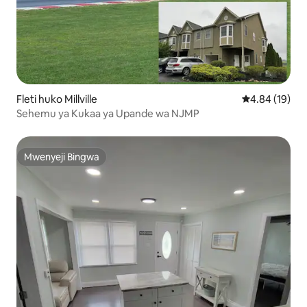
Fleti huko Millville
Ukadiriaji wa 
4.84 (19)
Sehemu ya Kukaa ya Upande wa NJMP
Mwenyeji Bingwa
Mwenyeji Bingwa