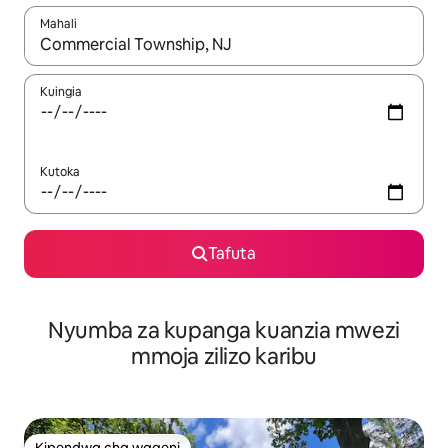
Mahali
Wakati matokeo yanapatikana, vinjari kwa kutumia vitufe vya v
Kuingia
Kutoka
Tafuta
Nyumba za kupanga kuanzia mwezi
mmoja zilizo karibu