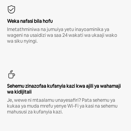
Weka nafasi bila hofu
Imetathminiwa na jumuiya yetu inayoaminika ya
wageni na usaidizi wa saa 24 wakati wa ukaaji wako
wa siku nyingi.
Sehemu zinazofaa kufanyia kazi kwa ajili ya wahamaji
wa kidijitali
Je, wewe ni mtaalamu unayesafiri? Pata sehemu ya
kukaa ya muda mrefu yenye Wi-Fi ya kasi na sehemu
mahususi za kufanyia kazi.