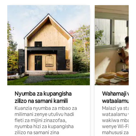
Nyumba za kupangisha
Wahamaji wa ki
zilizo na samani kamili
wataalamu wa
Kuanzia nyumba za mbao za
Malazi ya star
milimani zenye utulivu hadi
wataalamu wan
fleti za mijini zinazofaa,
wakiwa mbali na
nyumba hizi za kupangisha
wenye Wi-Fi n
zilizo na samani zina
mahususi za kuf