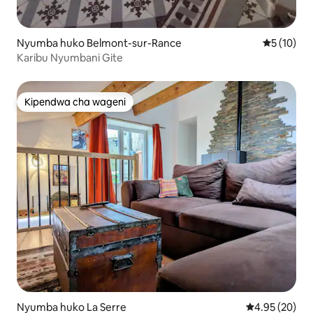
Nyumba huko Belmont-sur-Rance
Ukadiriaji 
5 (10)
Karibu Nyumbani Gite
Kipendwa cha wageni
Kipendwa cha wageni
Nyumba huko La Serre
Ukadiriaji wa 
4.95 (20)