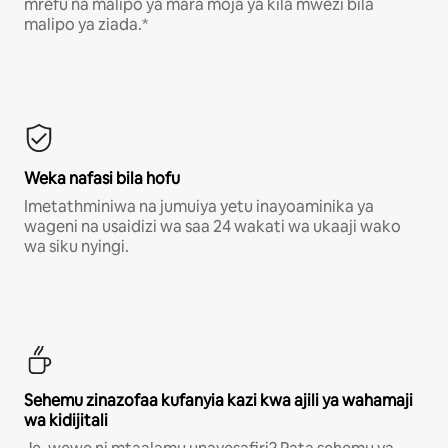
mrefu na malipo ya mara moja ya kila mwezi bila
malipo ya ziada.*
Weka nafasi bila hofu
Imetathminiwa na jumuiya yetu inayoaminika ya
wageni na usaidizi wa saa 24 wakati wa ukaaji wako
wa siku nyingi.
Sehemu zinazofaa kufanyia kazi kwa ajili ya wahamaji
wa kidijitali