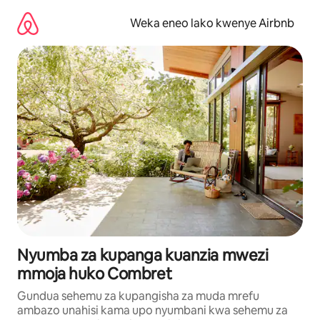
Ruka
kwenda
Weka eneo lako kwenye Airbnb
kwenye
maudhui
Nyumba za kupanga kuanzia mwezi
mmoja huko Combret
Gundua sehemu za kupangisha za muda mrefu
ambazo unahisi kama upo nyumbani kwa sehemu za