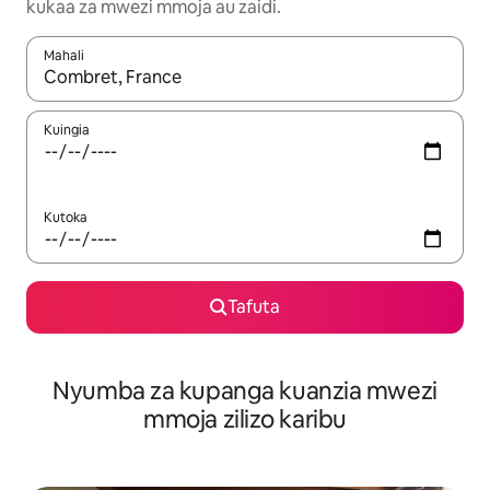
kukaa za mwezi mmoja au zaidi.
Mahali
Wakati matokeo yanapatikana, vinjari kwa kutumia vitufe vya v
Kuingia
Kutoka
Tafuta
Nyumba za kupanga kuanzia mwezi
mmoja zilizo karibu