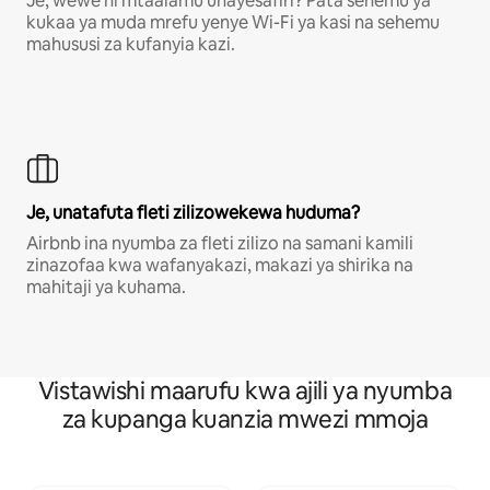
Je, wewe ni mtaalamu unayesafiri? Pata sehemu ya
kukaa ya muda mrefu yenye Wi-Fi ya kasi na sehemu
mahususi za kufanyia kazi.
Je, unatafuta fleti zilizowekewa huduma?
Airbnb ina nyumba za fleti zilizo na samani kamili
zinazofaa kwa wafanyakazi, makazi ya shirika na
mahitaji ya kuhama.
Vistawishi maarufu kwa ajili ya nyumba
za kupanga kuanzia mwezi mmoja