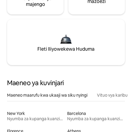
mazoezi
majengo
Fleti Iliyowekewa Huduma
Maeneo ya kuvinjari
Maeneo maarufu kwa ukaaji wa siku nyingi
Vituo vya karibu
New York
Barcelona
Nyumba za kupanga kuanzia mwezi mmoja
Nyumba za kupanga kuanzia mwezi mmoja
Florence
Athens