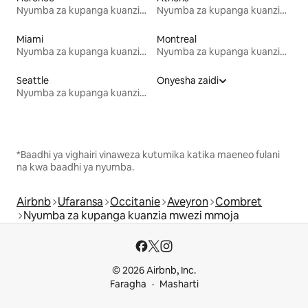
Nyumba za kupanga kuanzia mwezi mmoja
Nyumba za kupanga kuanzia mwezi mmoja
Miami
Montreal
Nyumba za kupanga kuanzia mwezi mmoja
Nyumba za kupanga kuanzia mwezi mmoja
Seattle
Onyesha zaidi
Nyumba za kupanga kuanzia mwezi mmoja
*Baadhi ya vighairi vinaweza kutumika katika maeneo fulani
na kwa baadhi ya nyumba.
Airbnb
Ufaransa
Occitanie
Aveyron
Combret
Nyumba za kupanga kuanzia mwezi mmoja
© 2026 Airbnb, Inc.
Faragha
Masharti