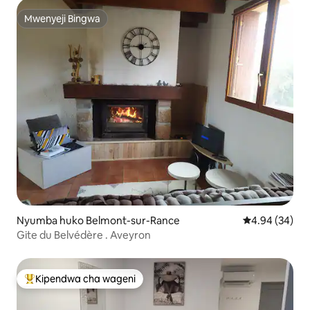
Mwenyeji Bingwa
Mwenyeji Bingwa
Nyumba huko Belmont-sur-Rance
Ukadiriaji wa 
4.94 (34)
Gite du Belvédère . Aveyron
Kipendwa cha wageni
Kipendwa maarufu cha wageni