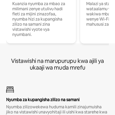
Kuanzia nyumba za mbao za
Malazi ya star
milimani zenye utulivu hadi
wataalamu wan
fleti za mijini zinazofaa,
wakiwa mbali na
nyumba hizi za kupangisha
wenye Wi-Fi n
zilizo na samani zina
mahususi za kuf
vistawishi vyote vya
nyumbani.
Vistawishi na marupurupu kwa ajili ya
ukaaji wa muda mrefu
Nyumba za kupangisha zilizo na samani
Nyumba zilizowekewa huduma kamili zinajumuisha
jiko na vistawishi unavyohitaji ili uishi kwa starehe kwa