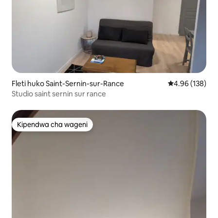
Fleti huko Saint-Sernin-sur-Rance
Ukadiriaji wa w
4.96 (138)
Studio saint sernin sur rance
Kipendwa cha wageni
Kipendwa cha wageni