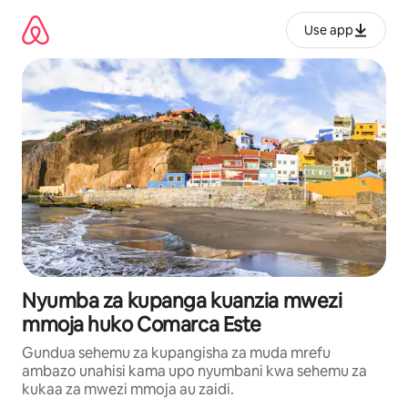
Ruka
kwenda
Use app
kwenye
maudhui
Nyumba za kupanga kuanzia mwezi
mmoja huko Comarca Este
Gundua sehemu za kupangisha za muda mrefu
ambazo unahisi kama upo nyumbani kwa sehemu za
kukaa za mwezi mmoja au zaidi.