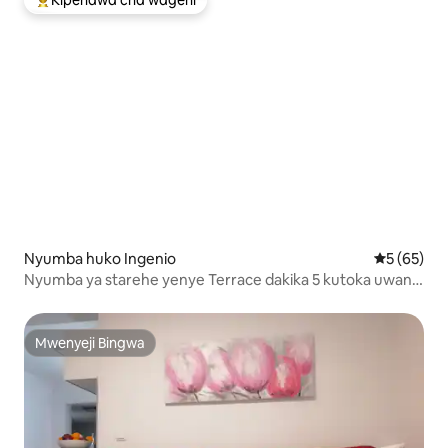
Kipendwa cha wageni
Kipendwa maarufu cha wageni
Nyumba huko Ingenio
Ukadiriaji 
5 (65)
Nyumba ya starehe yenye Terrace dakika 5 kutoka uwanja
wa ndege
Mwenyeji Bingwa
Mwenyeji Bingwa