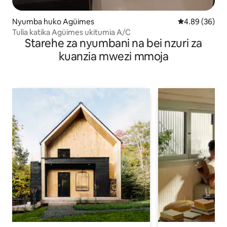
Nyumba huko Agüimes
Ukadiriaji wa 
4.89 (36)
Tulia katika Agüimes ukitumia A/C
Starehe za nyumbani na bei nzuri za
kuanzia mwezi mmoja