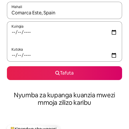
Mahali
Wakati matokeo yanapatikana, vinjari kwa kutumia vitufe vya v
Kuingia
Kutoka
Tafuta
Nyumba za kupanga kuanzia mwezi
mmoja zilizo karibu