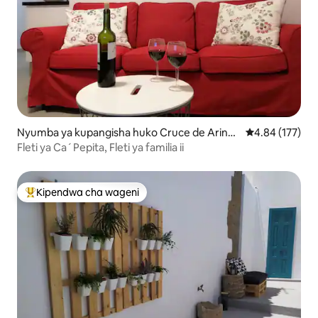
Nyumba ya kupangisha huko Cruce de Arinag
Ukadiriaji wa w
4.84 (177)
a
Fleti ya Ca´Pepita, Fleti ya familia ii
Kipendwa cha wageni
Kipendwa maarufu cha wageni