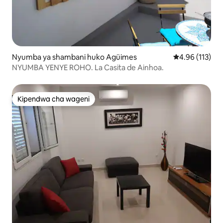
Nyumba ya shambani huko Agüimes
Ukadiriaji wa w
4.96 (113)
NYUMBA YENYE ROHO. La Casita de Ainhoa.
Kipendwa cha wageni
Kipendwa cha wageni