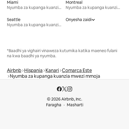
Miami
Montreal
Nyumba za kupanga kuanzia mwezi mmoja
Nyumba za kupanga kuanzia mwezi mmoja
Seattle
Onyesha zaidi
Nyumba za kupanga kuanzia mwezi mmoja
*Baadhi ya vighairi vinaweza kutumika katika maeneo fulani
na kwa baadhi ya nyumba.
Airbnb
Hispania
Kanari
Comarca Este
Nyumba za kupanga kuanzia mwezi mmoja
© 2026 Airbnb, Inc.
Faragha
Masharti