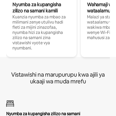
Nyumba za kupangisha
Wahamaji wa ki
zilizo na samani kamili
wataalamu wa
Kuanzia nyumba za mbao za
Malazi ya star
milimani zenye utulivu hadi
wataalamu wan
fleti za mijini zinazofaa,
wakiwa mbali na
nyumba hizi za kupangisha
wenye Wi-Fi n
zilizo na samani zina
mahususi za kuf
vistawishi vyote vya
nyumbani.
Vistawishi na marupurupu kwa ajili ya
ukaaji wa muda mrefu
Nyumba za kupangisha zilizo na samani