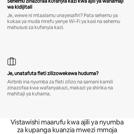
Sehemu zinazofaa kufanyia kazi kwa ajili ya wahamaji
wa kidijitali
Je, wewe ni mtaalamu unayesafiri? Pata sehemu ya
kukaa ya muda mrefu yenye Wi-Fi ya kasi na sehemu
mahususi za kufanyia kazi.
Je, unatafuta fleti zilizowekewa huduma?
Airbnb ina nyumba za fleti zilizo na samani kamili
zinazofaa kwa wafanyakazi, makazi ya shirika na
mahitaji ya kuhama.
Vistawishi maarufu kwa ajili ya nyumba
za kupanga kuanzia mwezi mmoja