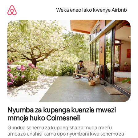
Ruka
kwenda
Weka eneo lako kwenye Airbnb
kwenye
maudhui
Nyumba za kupanga kuanzia mwezi
mmoja huko Colmesneil
Gundua sehemu za kupangisha za muda mrefu
ambazo unahisi kama upo nyumbani kwa sehemu za