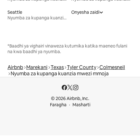
Seattle
Onyesha zaidi
Nyumba za kupanga kuanzia mwezi mmoja
*Baadhi ya vighairi vinaweza kutumika katika maeneo fulani
na kwa baadhi ya nyumba.
Airbnb
Marekani
Texas
Tyler County
Colmesneil
Nyumba za kupanga kuanzia mwezi mmoja
© 2026 Airbnb, Inc.
Faragha
Masharti