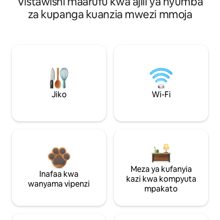
Vistawishi maarufu kwa ajili ya nyumba
za kupanga kuanzia mwezi mmoja
Jiko
Wi-Fi
Meza ya kufanyia
Inafaa kwa
kazi kwa kompyuta
wanyama vipenzi
mpakato