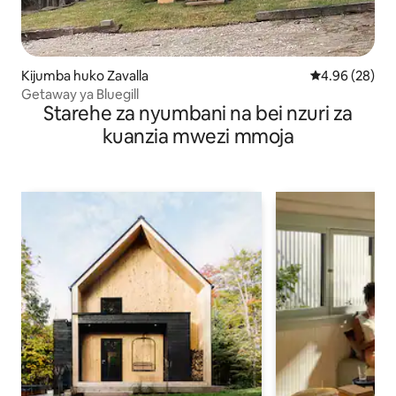
Kijumba huko Zavalla
Ukadiriaji wa 
4.96 (28)
Getaway ya Bluegill
Starehe za nyumbani na bei nzuri za
kuanzia mwezi mmoja