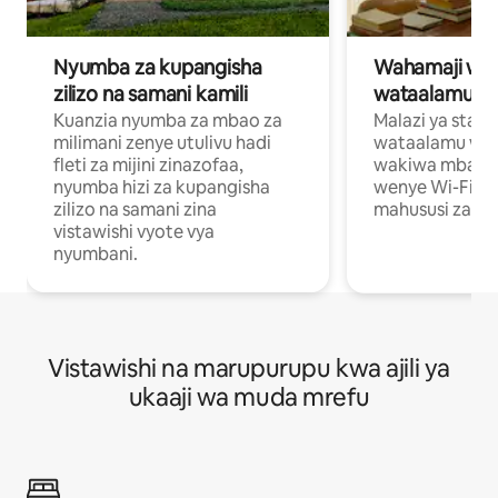
Nyumba za kupangisha
Wahamaji wa ki
zilizo na samani kamili
wataalamu wa
Kuanzia nyumba za mbao za
Malazi ya star
milimani zenye utulivu hadi
wataalamu wan
fleti za mijini zinazofaa,
wakiwa mbali na
nyumba hizi za kupangisha
wenye Wi-Fi n
zilizo na samani zina
mahususi za kuf
vistawishi vyote vya
nyumbani.
Vistawishi na marupurupu kwa ajili ya
ukaaji wa muda mrefu