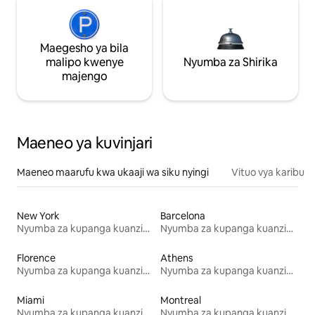
Maegesho ya bila
malipo kwenye
Nyumba za Shirika
majengo
Maeneo ya kuvinjari
Maeneo maarufu kwa ukaaji wa siku nyingi
Vituo vya karibu
New York
Barcelona
Nyumba za kupanga kuanzia mwezi mmoja
Nyumba za kupanga kuanzia mwezi mmoja
Florence
Athens
Nyumba za kupanga kuanzia mwezi mmoja
Nyumba za kupanga kuanzia mwezi mmoja
Miami
Montreal
Nyumba za kupanga kuanzia mwezi mmoja
Nyumba za kupanga kuanzia mwezi mmoja