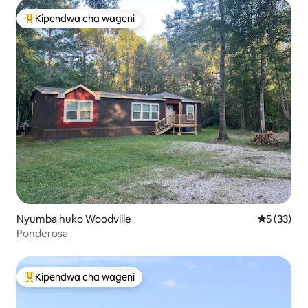
Kipendwa cha wageni
Kipendwa maarufu cha wageni
Nyumba huko Woodville
Ukadiriaji 
5 (33)
Ponderosa
Kipendwa cha wageni
Kipendwa maarufu cha wageni