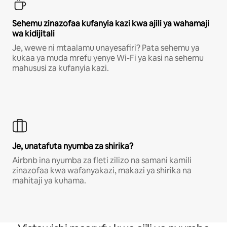
Sehemu zinazofaa kufanyia kazi kwa ajili ya wahamaji
wa kidijitali
Je, wewe ni mtaalamu unayesafiri? Pata sehemu ya
kukaa ya muda mrefu yenye Wi-Fi ya kasi na sehemu
mahususi za kufanyia kazi.
Je, unatafuta nyumba za shirika?
Airbnb ina nyumba za fleti zilizo na samani kamili
zinazofaa kwa wafanyakazi, makazi ya shirika na
mahitaji ya kuhama.