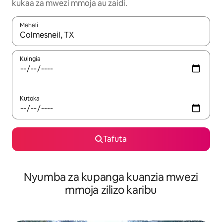
kukaa za mwezi mmoja au zaidi.
Mahali
Wakati matokeo yanapatikana, vinjari kwa kutumia vitufe vya v
Kuingia
Kutoka
Tafuta
Nyumba za kupanga kuanzia mwezi
mmoja zilizo karibu