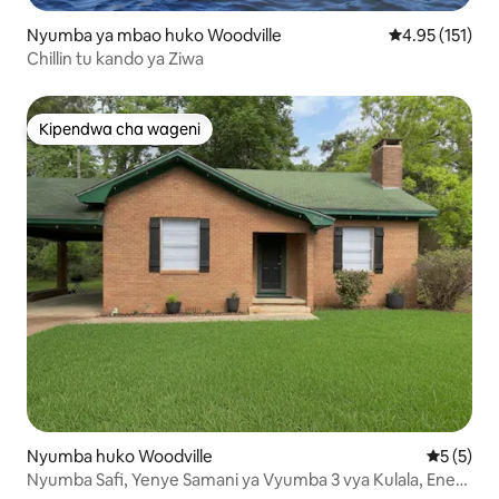
Nyumba ya mbao huko Woodville
Ukadiriaji wa w
4.95 (151)
Chillin tu kando ya Ziwa
Kipendwa cha wageni
Kipendwa cha wageni
Nyumba huko Woodville
Ukadiriaji
5 (5)
Nyumba Safi, Yenye Samani ya Vyumba 3 vya Kulala, Eneo