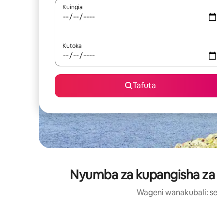
Kuingia
Kutoka
Tafuta
Nyumba za kupangisha za li
Wageni wanakubali: se