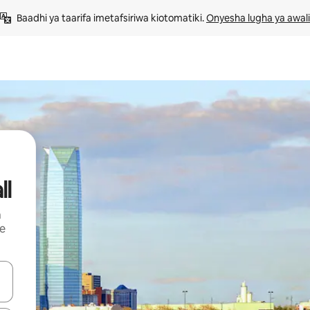
Baadhi ya taarifa imetafsiriwa kiotomatiki. 
Onyesha lugha ya awali
ll
a
ye
 vitufe vya vishale vya juu na chini au uchunguze kwa kugusa au kute