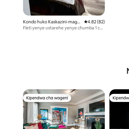
Kondo huko Kaskazini-magh
Ukadiriaji wa wastani w
4.82 (82)
aribi mwa Oklahoma City
Fleti yenye ustarehe yenye chumba 1 cha
kulala
Kipendwa cha wageni
Kipendw
Kipendwa cha wageni
Kipendw