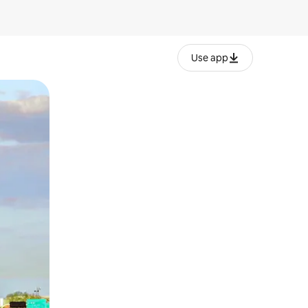
Use app
lezesha kidole kwenye ishara.