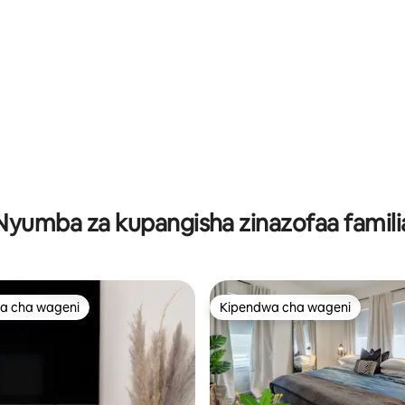
a 4.82 kati ya 5, tathmini 82
Nyumba za kupangisha zinazofaa famili
a cha wageni
Kipendwa cha wageni
a cha wageni
Kipendwa cha wageni