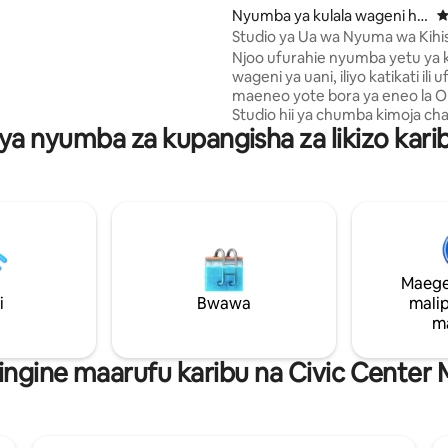
i ya mitaa 3 tu kwenda
Nyumba ya kulala wageni hu
U
akula kitamu, sanaa ya mtaani
ko Oklahoma City
Studio ya Ua wa Nyuma wa Kihi
o cha kimataifa, kahawa,
Njano
Njoo ufurahie nyumba yetu ya k
 eneo husika, sherehe, muziki
wageni ya uani, iliyo katikati ili 
a moja na zaidi. Katikati ya mji
maeneo yote bora ya eneo la 
bali wa kuendesha gari wa
Studio hii ya chumba kimoja cha
 ya nyumba za kupangisha za likizo kari
(futi za mraba 250) imebuniwa
uangalifu ili kufikiria yote una
kuhitaji kwa ajili ya ukaaji wa k
kahawa, vitafunio, matandiko 
starehe na kadhalika! Nyumba hii ya
kulala wageni iko nyuma ya ny
inayotoa usalama zaidi. Tunakaa kwenye
nyumba kuu na ua wa nyuma. Tuna
Maege
Great Dane (Winston) mwenye 
i
Bwawa
mali
ambaye ana tabia nzuri na anaf
m
akiwa nje. Ufikiaji wa nyumba ni kupitia
njia ya gari.
ingine maarufu karibu na Civic Center 