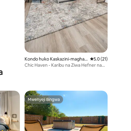
Kondo huko Kaskazini-maghari
Ukadiriaji wa wastani
5.0 (21)
bi mwa Oklahoma City
Chic Haven - Karibu na Ziwa Hefner na
a
Maduka ya Quail Creek
Mwenyeji Bingwa
Mwenyeji Bingwa