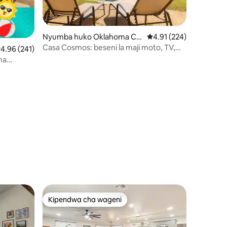
Nyumba huko Oklahoma Cit
Ukadiriaji wa wastani wa
4.91 (224)
y
Casa Cosmos: beseni la maji moto, TV,
kadiriaji wa wastani wa 4.96 kati ya 5, tathmini 241
4.96 (241)
jiko, mabafu kamili, Bustani ya Wanyama
na
ni 631
Kipendwa cha wageni
Kipendwa cha wageni