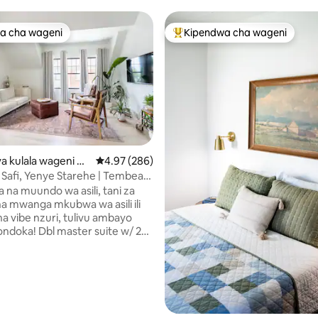
a cha wageni
Kipendwa cha wageni
a cha wageni
Kipendwa maarufu cha wageni
 4.99 kati ya 5, tathmini 154
 kulala wageni hu
Ukadiriaji wa wastani wa 4.97 kati ya 5, tathmi
4.97 (286)
oma City
 Safi, Yenye Starehe | Tembea
a | Vyumba 2 vya Mkuu
 na muundo wa asili, tani za
a mwanga mkubwa wa asili ili
ha vibe nzuri, tulivu ambayo
ondoka! Dbl master suite w/ 2
 & 2 bafu za kibinafsi hufanya
kamili kwa wanandoa wa 2,
wataalamu, au mtu yeyote
ta kukaa katikati ya OKC na
ta uzoefu wa ndani. PLAZA ni
ra za sanaa za OKC na