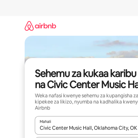
Ruka
kwenda
kwenye
maudhui
Sehemu za kukaa karibu
na Civic Center Music Ha
Weka nafasi kwenye sehemu za kupangisha z
kipekee za likizo, nyumba na kadhalika kwen
Airbnb
Mahali
Wakati matokeo yanapatikana, vinjari kwa kutumia