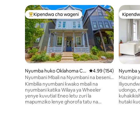
Kipendwa cha wageni
Kipendw
Kipendwa maarufu cha wageni
Kipendw
Nyumba huko Oklahoma Cit
Ukadiriaji wa wastani wa
4.99 (154)
Nyumba ya
y
ko Oklah
Nyumbani Mbali na Nyumbani na beseni
Mazingira
la maji moto!
hadi Plaz
Kimbilia nyumbani kwako mbali na
Iliyoundwa
nyumbani katika Wilaya ya Wheeler
udongo, n
yenye kuvutia! Eneo letu zuri la
kuhakikis
mapumziko lenye ghorofa tatu na
hutaki ku
vyumba vitatu vya kulala linatoa eneo la
malkia bds
kustarehe lenye beseni la maji moto la
hii kuwa 
watu wanne lililo nje ambalo huangaza
familia, 
maji kwa rangi 5 tofauti unazochagua na
anayetafu
taa za kamba za nje kwa ajili ya mandhari
bado kupa
ya kupendeza. Furahia kula kifungua
wilaya bo