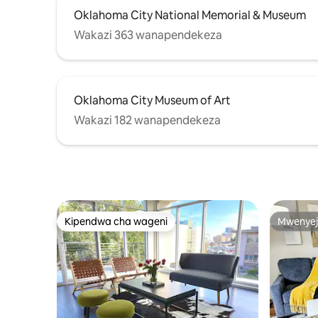
Oklahoma City National Memorial & Museum
Wakazi 363 wanapendekeza
Oklahoma City Museum of Art
Wakazi 182 wanapendekeza
Kipendwa cha wageni
Mwenyej
Kipendwa cha wageni
Mwenyej