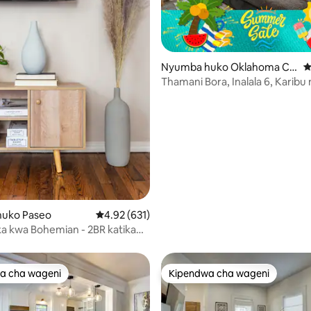
4.96 kati ya 5, tathmini 526
Nyumba huko Oklahoma Cit
U
y
Thamani Bora, Inalala 6, Karibu 
Downtown na Bricktown
uko Paseo
Ukadiriaji wa wastani wa 4.92 kati ya 5, tathmi
4.92 (631)
 kwa Bohemian - 2BR katika
 Sanaa ya Paseo
a cha wageni
Kipendwa cha wageni
a cha wageni
Kipendwa cha wageni