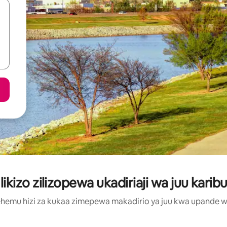
kizo zilizopewa ukadiriaji wa juu karibu
hemu hizi za kukaa zimepewa makadirio ya juu kwa upande wa m