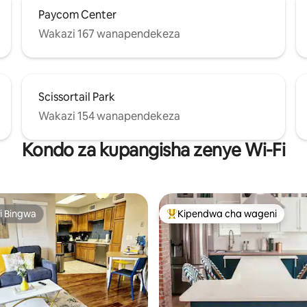
Paycom Center
Wakazi 167 wanapendekeza
Scissortail Park
Wakazi 154 wanapendekeza
Kondo za kupangisha zenye Wi-Fi
i Bingwa
Kipendwa cha wageni
i Bingwa
Kipendwa maarufu cha wageni