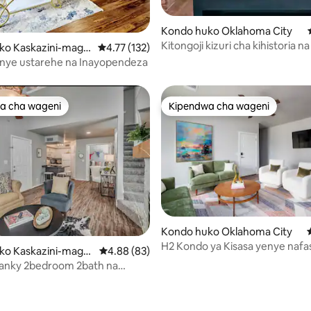
Kondo huko Oklahoma City
Kitongoji kizuri cha kihistoria 
 4.95 kati ya 5, tathmini 497
ko Kaskazini-magh
Ukadiriaji wa wastani wa 4.77 kati ya 5, tathmi
4.77 (132)
 Oklahoma City
nye ustarehe na Inayopendeza
a cha wageni
Kipendwa cha wageni
a cha wageni
Kipendwa cha wageni
Kondo huko Oklahoma City
H2 Kondo ya Kisasa yenye nafa
ko Kaskazini-magh
Ukadiriaji wa wastani wa 4.88 kati ya 5, tathm
4.88 (83)
na mijini - Mahali pazuri!
 Oklahoma City
wanky 2bedroom 2bath na