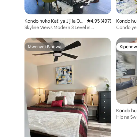
Kondo huko Kati ya Jiji la Okl
Ukadiriaji wa wastani wa
4.95 (497)
Kondo hu
ahoma City
aribi mwa
Skyline Views Modern 3 Level in
Condo ye
Downtown OKC #E
Mwenyeji Bingwa
Kipendw
Mwenyeji Bingwa
Kipendw
Kondo hu
aribi mwa
Hip na S
bwawa!