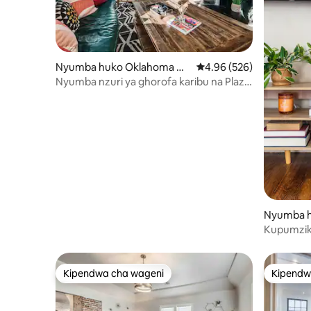
Nyumba huko Oklahoma Cit
Ukadiriaji wa wastani wa 
4.96 (526)
y
Nyumba nzuri ya ghorofa karibu na Plaza,
Paseo na Fairgrounds
Nyumba h
Kupumzika
Wilaya ya
Kipendwa cha wageni
Kipendw
Kipendwa cha wageni
Kipendw