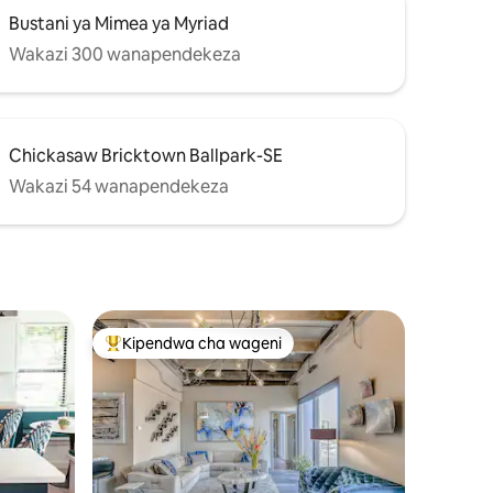
Bustani ya Mimea ya Myriad
Wakazi 300 wanapendekeza
Chickasaw Bricktown Ballpark-SE
Wakazi 54 wanapendekeza
Kipendwa cha wageni
Kipendwa maarufu cha wageni