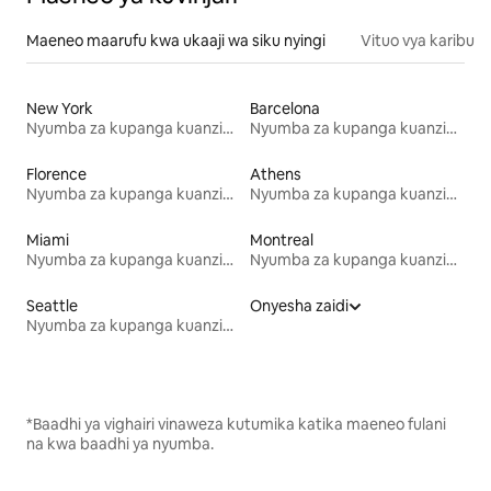
Maeneo maarufu kwa ukaaji wa siku nyingi
Vituo vya karibu
New York
Barcelona
Nyumba za kupanga kuanzia mwezi mmoja
Nyumba za kupanga kuanzia mwezi mmoja
Florence
Athens
Nyumba za kupanga kuanzia mwezi mmoja
Nyumba za kupanga kuanzia mwezi mmoja
Miami
Montreal
Nyumba za kupanga kuanzia mwezi mmoja
Nyumba za kupanga kuanzia mwezi mmoja
Seattle
Onyesha zaidi
Nyumba za kupanga kuanzia mwezi mmoja
*Baadhi ya vighairi vinaweza kutumika katika maeneo fulani
na kwa baadhi ya nyumba.