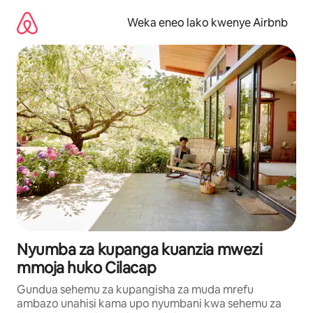
Ruka
kwenda
Weka eneo lako kwenye Airbnb
kwenye
maudhui
Nyumba za kupanga kuanzia mwezi
mmoja huko Cilacap
Gundua sehemu za kupangisha za muda mrefu
ambazo unahisi kama upo nyumbani kwa sehemu za