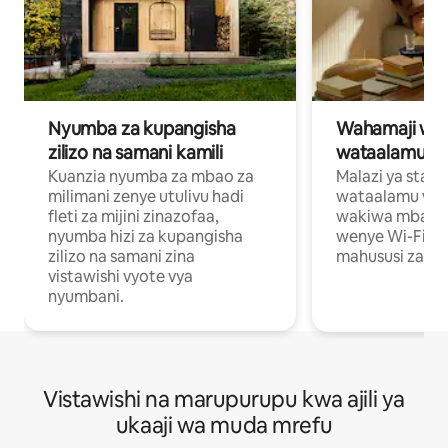
Nyumba za kupangisha
Wahamaji wa ki
zilizo na samani kamili
wataalamu wa
Kuanzia nyumba za mbao za
Malazi ya star
milimani zenye utulivu hadi
wataalamu wan
fleti za mijini zinazofaa,
wakiwa mbali na
nyumba hizi za kupangisha
wenye Wi-Fi n
zilizo na samani zina
mahususi za kuf
vistawishi vyote vya
nyumbani.
Vistawishi na marupurupu kwa ajili ya
ukaaji wa muda mrefu