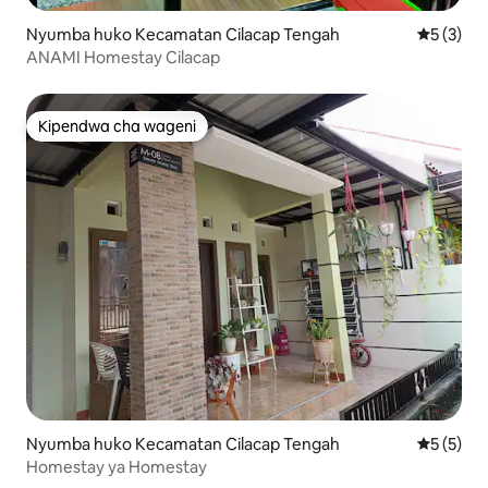
Nyumba huko Kecamatan Cilacap Tengah
Ukadiriaji
5 (3)
ANAMI Homestay Cilacap
Kipendwa cha wageni
Kipendwa cha wageni
Nyumba huko Kecamatan Cilacap Tengah
Ukadiriaji
5 (5)
Homestay ya Homestay