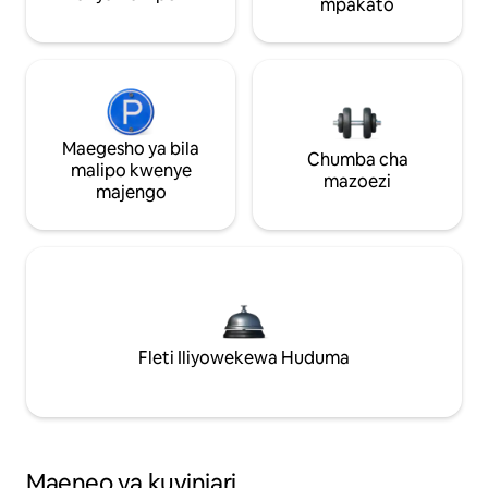
mpakato
Maegesho ya bila
Chumba cha
malipo kwenye
mazoezi
majengo
Fleti Iliyowekewa Huduma
Maeneo ya kuvinjari