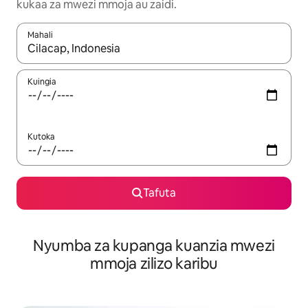
kukaa za mwezi mmoja au zaidi.
Mahali
Wakati matokeo yanapatikana, vinjari kwa kutumia vitufe vya v
Kuingia
Kutoka
Tafuta
Nyumba za kupanga kuanzia mwezi
mmoja zilizo karibu