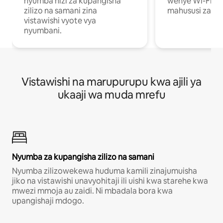
nyumba hizi za kupangisha
wenye Wi-Fi n
zilizo na samani zina
mahususi za kuf
vistawishi vyote vya
nyumbani.
Vistawishi na marupurupu kwa ajili ya
ukaaji wa muda mrefu
Nyumba za kupangisha zilizo na samani
Nyumba zilizowekewa huduma kamili zinajumuisha
jiko na vistawishi unavyohitaji ili uishi kwa starehe kwa
mwezi mmoja au zaidi. Ni mbadala bora kwa
upangishaji mdogo.