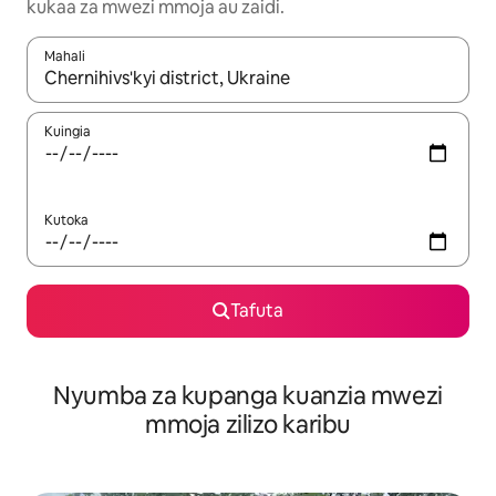
kukaa za mwezi mmoja au zaidi.
Mahali
Wakati matokeo yanapatikana, vinjari kwa kutumia vitufe vya v
Kuingia
Kutoka
Tafuta
Nyumba za kupanga kuanzia mwezi
mmoja zilizo karibu