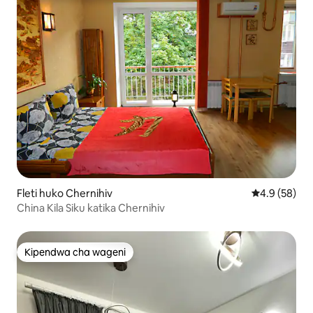
Fleti huko Chernihiv
Ukadiriaji wa
4.9 (58)
China Kila Siku katika Chernihiv
Kipendwa cha wageni
Kipendwa cha wageni