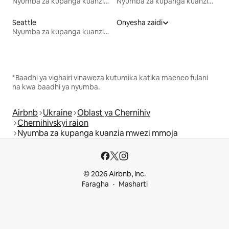
Nyumba za kupanga kuanzia mwezi mmoja
Nyumba za kupanga kuanzia mwezi mmoja
Seattle
Onyesha zaidi
Nyumba za kupanga kuanzia mwezi mmoja
*Baadhi ya vighairi vinaweza kutumika katika maeneo fulani
na kwa baadhi ya nyumba.
Airbnb
Ukraine
Oblast ya Chernihiv
Chernihivskyi raion
Nyumba za kupanga kuanzia mwezi mmoja
© 2026 Airbnb, Inc.
Faragha
Masharti