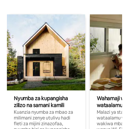
Nyumba za kupangisha
Wahamaji wa ki
zilizo na samani kamili
wataalamu wa
Kuanzia nyumba za mbao za
Malazi ya star
milimani zenye utulivu hadi
wataalamu wan
fleti za mijini zinazofaa,
wakiwa mbali na