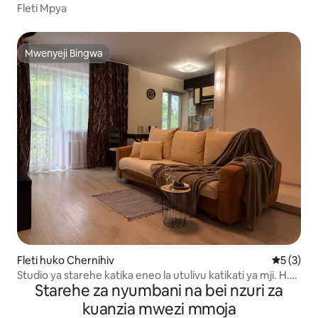
Fleti Mpya
Mwenyeji Bingwa
Mwenyeji Bingwa
Fleti huko Chernihiv
Ukadiriaji
5 (3)
Studio ya starehe katika eneo la utulivu katikati ya mji. H.
Starehe za nyumbani na bei nzuri za
Polubotok
kuanzia mwezi mmoja