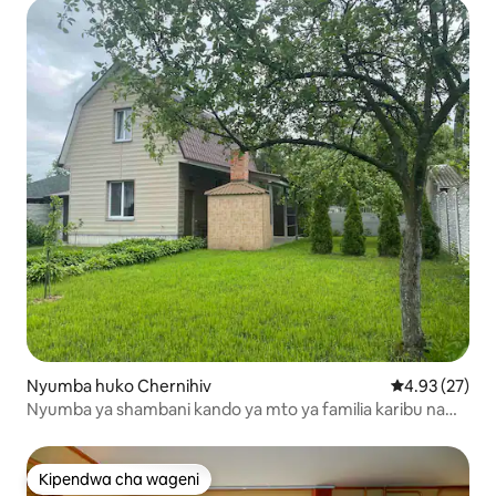
Nyumba huko Chernihiv
Ukadiriaji wa 
4.93 (27)
Nyumba ya shambani kando ya mto ya familia karibu na
Chernihiv ya kale
Kipendwa cha wageni
Kipendwa cha wageni