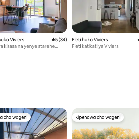
uko Viviers
Ukadiriaji wa wastani wa 5 kati ya 5, tathm
5 (34)
Fleti huko Viviers
 kisasa na yenye starehe
Fleti katikati ya Viviers
tani
a 4.92 kati ya 5, tathmini 89
a cha wageni
Kipendwa cha wageni
a cha wageni
Kipendwa cha wageni