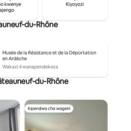
po kwenye
Kiyoyozi
mlangoni
ajengo
eauneuf-du-Rhône
Musée de la Résistance et de la Déportation
en Ardèche
Wakazi 4 wanapendekeza
Châteauneuf-du-Rhône
Kipendwa cha wageni
Kipendwa cha wageni