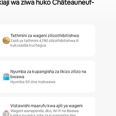
kiaji wa ziwa huko Châteauneuf-
Tathmini za wageni zilizothibitishwa
Zaidi ya tathmini 4,780 zilizothibitishwa ili
kukusaidia kuchagua
Nyumba za kupangisha za likizo zilizo na
bwawa
Nyumba 50 zina mabwawa
Vistawishi maarufu kwa ajili ya wageni
Wageni wanapenda Jiko, Wi-Fi na Bwawa
katika nyumba zote za kupangisha jijini