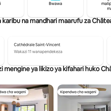
i
Bwawa
mali
ni lililo na bafu na bafu.
barbeque ya weber
m
yametolewa.
 karibu na mandhari maarufu za Chât
Cathédrale Saint-Vincent
Wakazi 11 wanapendekeza
i mengine ya likizo ya kifahari huko 
dwa cha wageni
Kipendwa cha wageni
a maarufu cha wageni
Kipendwa cha wageni