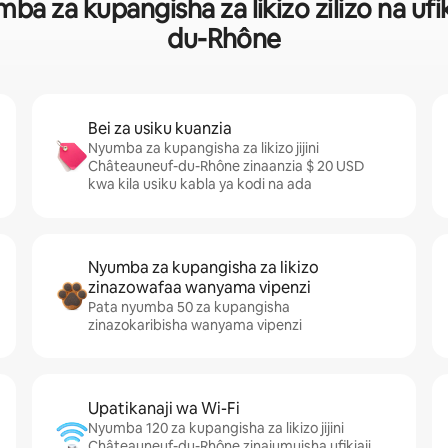
a za kupangisha za likizo zilizo na ufi
du-Rhône
Bei za usiku kuanzia
Nyumba za kupangisha za likizo jijini
Châteauneuf-du-Rhône zinaanzia $ 20 USD
kwa kila usiku kabla ya kodi na ada
Nyumba za kupangisha za likizo
zinazowafaa wanyama vipenzi
Pata nyumba 50 za kupangisha
zinazokaribisha wanyama vipenzi
Upatikanaji wa Wi-Fi
Nyumba 120 za kupangisha za likizo jijini
Châteauneuf-du-Rhône zinajumuisha ufikiaji