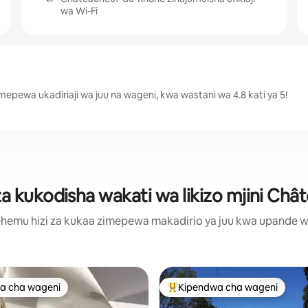
wa Wi-Fi
epewa ukadiriaji wa juu na wageni, kwa wastani wa 4.8 kati ya 5!
 kukodisha wakati wa likizo mjini Ch
hemu hizi za kukaa zimepewa makadirio ya juu kwa upande wa m
a cha wageni
Kipendwa cha wageni
a cha wageni
Kipendwa maarufu cha wageni