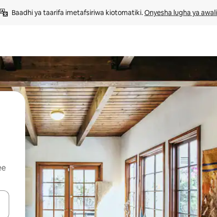
Baadhi ya taarifa imetafsiriwa kiotomatiki. 
Onyesha lugha ya awali
ee
 vitufe vya vishale vya juu na chini au uchunguze kwa kugusa au kute