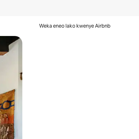
Weka eneo lako kwenye Airbnb
lezesha kidole kwenye ishara.