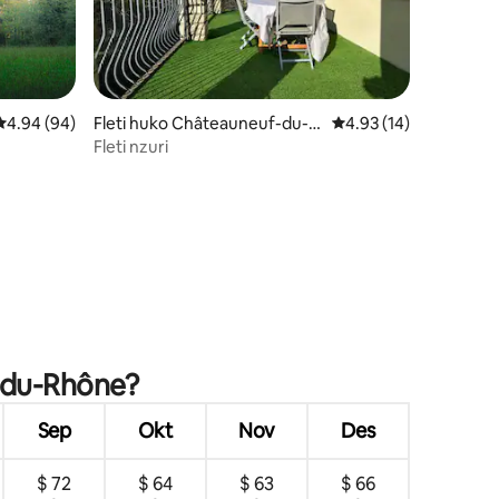
Ukadiriaji wa wastani wa 4.94 kati ya 5, tathmini 94
4.94 (94)
Fleti huko Châteauneuf-du-R
Ukadiriaji wa wastani w
4.93 (14)
hône
Fleti nzuri
ini 12
-du-Rhône?
Sep
Okt
Nov
Des
$ 72
$ 64
$ 63
$ 66