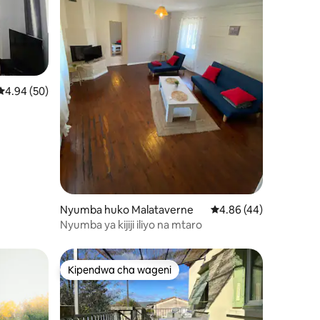
ini 34
Ukadiriaji wa wastani wa 4.94 kati ya 5, tathmini 50
4.94 (50)
Nyumba huko Malataverne
Ukadiriaji wa wastani w
4.86 (44)
Nyumba ya kijiji iliyo na mtaro
Kipendwa cha wageni
Kipendwa cha wageni