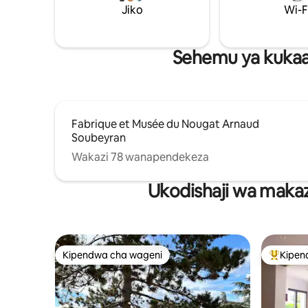
Jiko
Wi-F
kupunguza kasi, kukutana na kufurahia
Bafu la nda
wakati usiosahaulika kwa watu wawili.
Mashuka 
Sehemu ya kukaa
Fabrique et Musée du Nougat Arnaud
Soubeyran
Wakazi 78 wanapendekeza
Ukodishaji wa makaz
Kipendwa cha wageni
Kipen
Kipendwa cha wageni
Kipendw