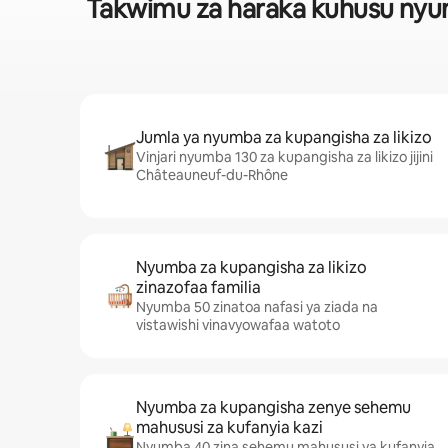
Takwimu za haraka kuhusu nyumb
Jumla ya nyumba za kupangisha za likizo
Vinjari nyumba 130 za kupangisha za likizo jijini
Châteauneuf-du-Rhône
Nyumba za kupangisha za likizo
zinazofaa familia
Nyumba 50 zinatoa nafasi ya ziada na
vistawishi vinavyowafaa watoto
Nyumba za kupangisha zenye sehemu
mahususi za kufanyia kazi
Nyumba 40 zina sehemu mahususi ya kufanyia