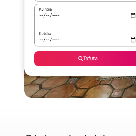
Kuingia
Kutoka
Tafuta