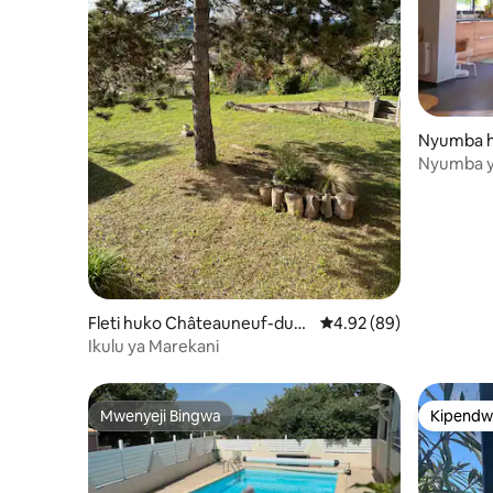
Nyumba h
Nyumba ya
yenye bus
Fleti huko Châteauneuf-du-R
Ukadiriaji wa wastani w
4.92 (89)
hône
Ikulu ya Marekani
Mwenyeji Bingwa
Kipendw
Mwenyeji Bingwa
Kipendw