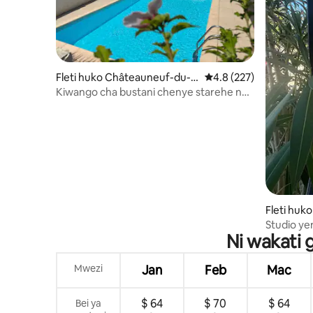
Fleti huko Châteauneuf-du-R
Ukadiriaji wa wastani w
4.8 (227)
hône
Kiwango cha bustani chenye starehe na
ufikiaji wa bwawa
Fleti huk
Studio ye
Ni wakati
Mwezi
Jan
Feb
Mac
$ 64
$ 70
$ 64
Bei ya