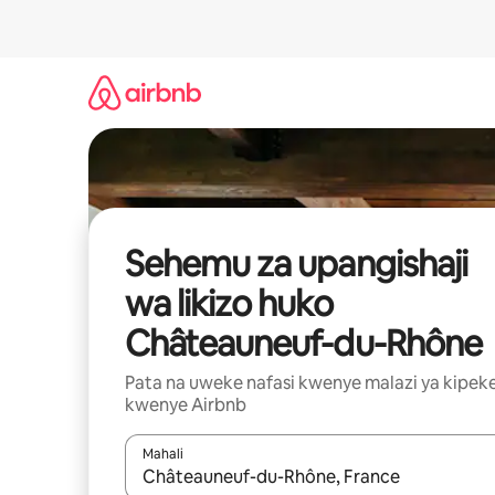
Ruka
kwenda
kwenye
maudhui
Sehemu za upangishaji
wa likizo huko
Châteauneuf-du-Rhône
Pata na uweke nafasi kwenye malazi ya kipek
kwenye Airbnb
Mahali
Wakati matokeo yanapatikana, vinjari kwa kutumia