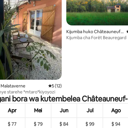
a 4.8 kati ya 5, tathmini 227
Kijumba huko Châteauneuf-
du-Rhône
Kijumba cha Forêt Beauregard
o Malataverne
Ukadiriaji wa wastani wa 5 kati ya 5, tathm
5 (12)
nye starehe *mtaro*kiyoyozi
 gani bora wa kutembelea Châteauneuf
Apr
Mei
Jun
Jul
Ago
$ 77
$ 79
$ 84
$ 99
$ 94