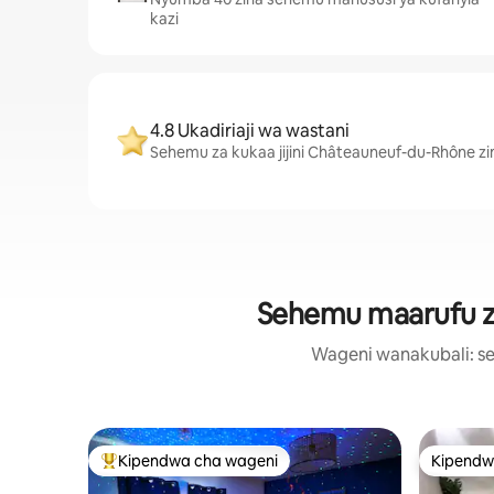
kazi
4.8 Ukadiriaji wa wastani
Sehemu za kukaa jijini Châteauneuf-du-Rhône zim
Sehemu maarufu za
Wageni wanakubali: se
Kipendwa cha wageni
Kipendw
Kipendwa maarufu cha wageni
Kipendw