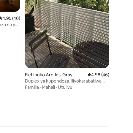
Ukadiriaji wa wastani wa 4.95 kati ya 5, tathmini 40
4.95 (40)
deza na ya
ini 78
Fleti huko Arc-lès-Gray
Ukadiriaji wa wastani w
4.98 (46)
Duplex ya kupendeza, iliyokarabatiwa
kikamilifu, ya kifahari, na tulivu
Familia
·
Mahali
·
Utulivu