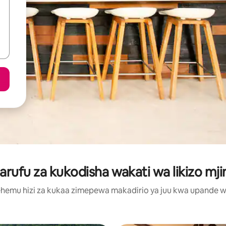
ufu za kukodisha wakati wa likizo mji
hemu hizi za kukaa zimepewa makadirio ya juu kwa upande wa m