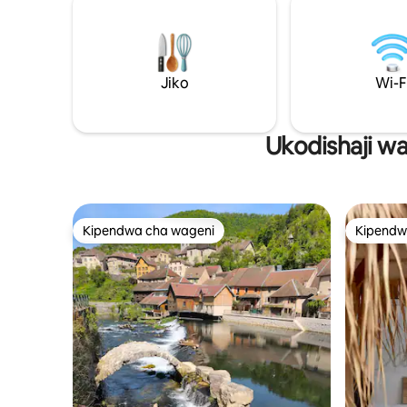
Mwonekano wa milima iliyo karibu ni
lenye vifa
mzuri sana! Furahia uzuri wa nyumba na
moja laki
bustani na upate mapumziko katika
kwenye n
mazingira mazuri ya asili. Ninatazamia
Besançon 
kuwaona hivi karibuni!
Jiko
Wi-F
Ukodishaji wa
Kipendwa cha wageni
Kipendw
Kipendwa cha wageni
Kipendw