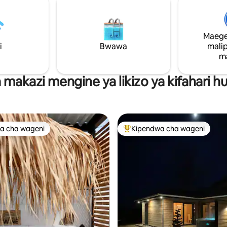
kufurahia kikamilifu mazingira ya
a kamili. Tunaishi katika nyumba
utamaduni wa eneo husika.
ni tunajitegemea kutoka
yumba ya shambani. Kati ya
Maege
na Uswisi
i
Bwawa
mali
m
 makazi mengine ya likizo ya kifahari 
a cha wageni
Kipendwa cha wageni
a cha wageni
Kipendwa maarufu cha wageni