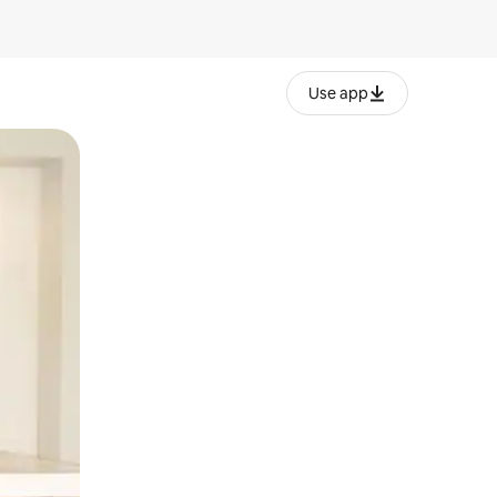
Use app
lezesha kidole kwenye ishara.