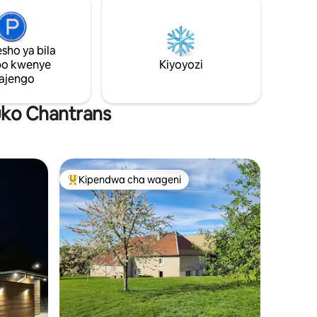
 asili na
7km kutoka Creux du Van 📸🇨🇭23km
kutoka mji wa Neuchâtel🏢🌃
sho ya bila
po kwenye
Kiyoyozi
ajengo
huko Chantrans
Kipendwa cha wageni
Kipendwa maarufu cha wageni