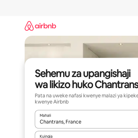
Ruka
kwenda
kwenye
maudhui
Sehemu za upangishaji
wa likizo huko Chantran
Pata na uweke nafasi kwenye malazi ya kipek
kwenye Airbnb
Mahali
Wakati matokeo yanapatikana, vinjari kwa kutumia
Kuingia