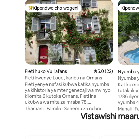
Kipendwa cha wageni
Kipendw
Kipendwa maarufu cha wageni
Kipendw
Fleti huko Vuillafans
Ukadiriaji wa wastani 
5.0 (22)
Nyumba ya
ville
Fleti kwenye Loue, karibu na Ornans
Nyumba ya
Fleti yenye nafasi kubwa katika nyumba
Katika mo
ya kihistoria ya mtengenezaji wa mvinyo
tutakukar
kilomita 6 kutoka Ornans. Fleti ina
1786 iliy
ukubwa wa mita za mraba 78.
vyumba 4 v
Imegawanywa katika vyumba viwili
sebule moj
Thamani
·
Familia
·
Sehemu za ndani
Mahali
·
Fa
tofauti vya kulala, kila kimoja kikiwa na
Vistawishi maaru
ya foosba
bafu la faragha na jiko la starehe. Bustani
chumba c
kubwa ina sehemu tofauti za kukaa na
Unafurahi
kupumzika na eneo kubwa la kulia
bwawa la
chakula lenye jiko la kuchoma nyama.
kikubwa ch