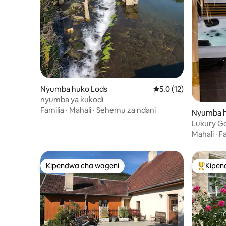
Nyumba huko Lods
Ukadiriaji wa wastani 
5.0 (12)
nyumba ya kukodi
Familia
·
Mahali
·
Sehemu za ndani
Nyumba h
Luxury Ge
huko Bes
Mahali
·
Fa
Kipendwa cha wageni
Kipen
Kipendwa cha wageni
Kipendw