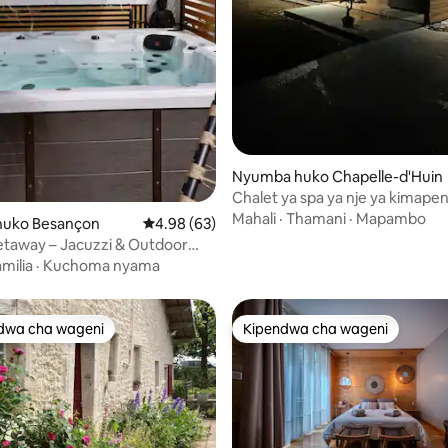
wa 5.0 kati ya 5, tathmini 12
Nyumba huko Chapelle-d'Huin
Chalet ya spa ya nje ya kimapen
Mahali
·
Thamani
·
Mapambo
uko Besançon
Ukadiriaji wa wastani wa 4.98 kati ya 5, tathm
4.98 (63)
taway – Jacuzzi & Outdoor
ançon-Cras
milia
·
Kuchoma nyama
dwa cha wageni
Kipendwa cha wageni
a maarufu cha wageni
Kipendwa cha wageni