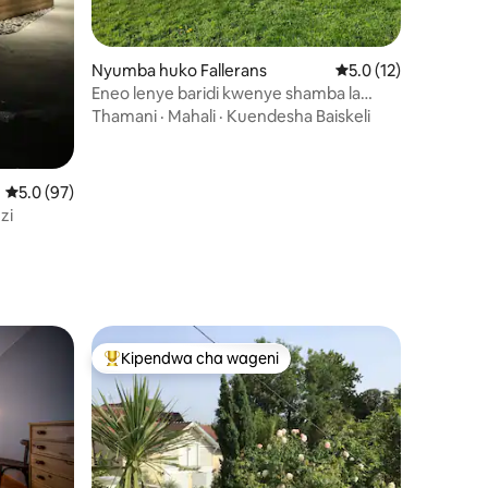
Nyumba huko Fallerans
Ukadiriaji wa wastani
5.0 (12)
Eneo lenye baridi kwenye shamba la
Comté
Thamani
·
Mahali
·
Kuendesha Baiskeli
Ukadiriaji wa wastani wa 5.0 kati ya 5, tathmini 97
5.0 (97)
zi
ini 63
Kipendwa cha wageni
Kipendwa maarufu cha wageni