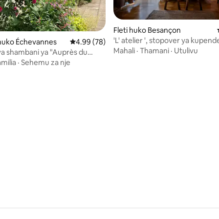
Fleti huko Besançon
'L' atelier ', stopover ya kupen
a 4.96 kati ya 5, tathmini 49
uko Échevannes
Ukadiriaji wa wastani wa 4.99 kati ya 5, tathm
4.99 (78)
kupumzika
Mahali
·
Thamani
·
Utulivu
a shambani ya "Auprès du
milia
·
Sehemu za nje