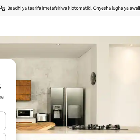
Baadhi ya taarifa imetafsiriwa kiotomatiki. 
Onyesha lugha ya awali
s
ee
 vitufe vya vishale vya juu na chini au uchunguze kwa kugusa au kute