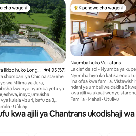
a cha wageni
Kipendwa cha wageni
a cha wageni
Kipendwa maarufu cha wageni
Nyumba huko Vuillafans
La clef de sol - Nyumba ya kup
wa 5.0 kati ya 5, tathmini 22
 likizo huko Longe
Ukadiriaji wa wastani wa 4.95 kati ya 5, tathm
4.95 (57)
yenye meza ya mchezo wa billi
Nyumba hiyo iko katika eneo tul
 shambani ya Chic na starehe
linalofaa kwa familia. Vistawishi
yo wa Milima ya Jura,
ndani ya umbali wa dakika 5 kw
ibisha kwenye nyumba yetu ya
kwa ajili ya ukaaji wenye stareh
orejeshwa, inayojumuisha
unaofaa: duka la vitu mbalimbali
Familia
·
Mahali
·
Utulivu
ya kulala vizuri, bafu za 3,
mbogamboga, baa, migahawa, o
a na billiards, michezo ya bodi
milia
·
Ufikiaji
posta, daktari, mtaalamu wa mi
fu kwa ajili ya Chantrans ukodishaji wa
ll na maktaba,sauna, jacuzzi na
mtaalamu wa tiba ya viungo. Nyumba hii,
ha mazoezi ya viungo.
ambayo iko katikati ya Bonde la
a bustani inayoelekea msitu na
inafaidika na mazingira ya kipe
ke. Sebule kubwa na chumba
mandhari maridadi na shughuli 
a kulia chakula, roshani na jiko