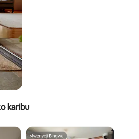
o karibu
Mwenyeji Bingwa
Mwenyeji Bingwa