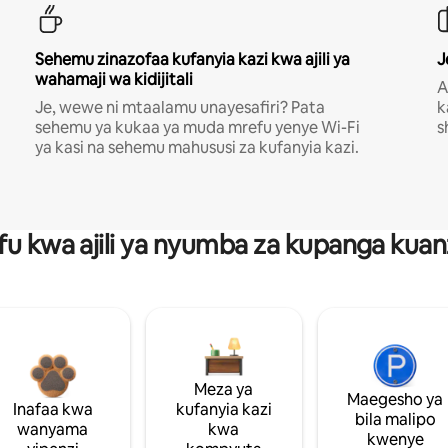
Sehemu zinazofaa kufanyia kazi kwa ajili ya
J
wahamaji wa kidijitali
A
Je, wewe ni mtaalamu unayesafiri? Pata
k
sehemu ya kukaa ya muda mrefu yenye Wi-Fi
s
ya kasi na sehemu mahususi za kufanyia kazi.
fu kwa ajili ya nyumba za kupanga ku
Meza ya
Maegesho ya
Inafaa kwa
kufanyia kazi
bila malipo
wanyama
kwa
kwenye