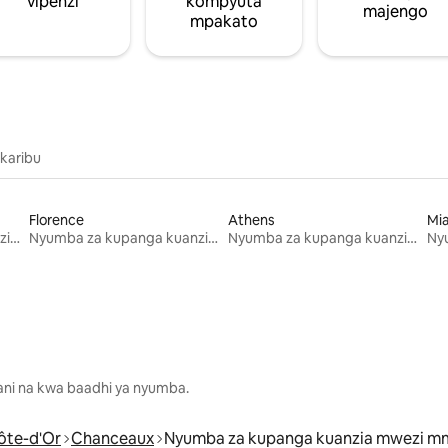
vipenzi
kompyuta
majengo
mpakato
 karibu
Florence
Athens
Mi
Nyumba za kupanga kuanzia mwezi mmoja
Nyumba za kupanga kuanzia mwezi mmoja
Nyumba za kupanga kuanzia mwezi mmoja
lani na kwa baadhi ya nyumba.
ôte-d'Or
Chanceaux
Nyumba za kupanga kuanzia mwezi m