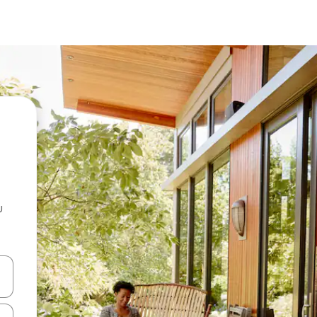
u
 vitufe vya vishale vya juu na chini au uchunguze kwa kugusa au kute