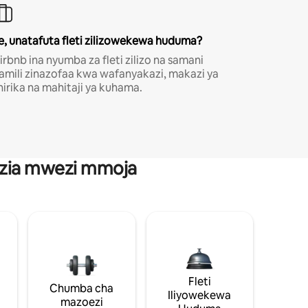
e, unatafuta fleti zilizowekewa huduma?
irbnb ina nyumba za fleti zilizo na samani
amili zinazofaa kwa wafanyakazi, makazi ya
hirika na mahitaji ya kuhama.
anzia mwezi mmoja
Fleti
Chumba cha
Iliyowekewa
mazoezi