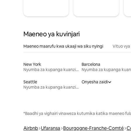
Maeneo ya kuvinjari
Maeneo maarufu kwa ukaaji wa siku nyingi
Vituo vya
New York
Barcelona
Nyumba za kupanga kuanzia mwezi mmoja
Seattle
Onyesha zaidi
Nyumba za kupanga kuanzia mwezi mmoja
*Baadhi ya vighairi vinaweza kutumika katika maeneo fu
Airbnb
Ufaransa
Bourgogne-Franche-Comté
C