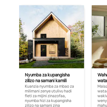
Nyumba za kupangisha
Waham
zilizo na samani kamili
wata
Kuanzia nyumba za mbao za
Malaz
milimani zenye utulivu hadi
wata
fleti za mijini zinazofaa,
wakiw
nyumba hizi za kupangisha
weny
zilizo na samani zina
mahus