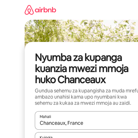
Ruka
kwenda
kwenye
maudhui
Nyumba za kupanga
kuanzia mwezi mmoja
huko Chanceaux
Gundua sehemu za kupangisha za muda mref
ambazo unahisi kama upo nyumbani kwa
sehemu za kukaa za mwezi mmoja au zaidi.
Mahali
Wakati matokeo yanapatikana, vinjari kwa kutumia
Kuingia