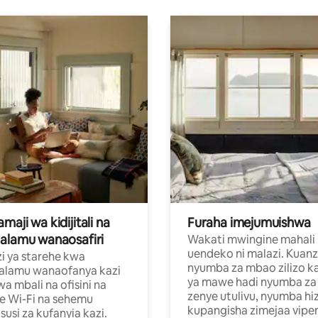
aji wa kidijitali na
Furaha imejumuishwa
alamu wanaosafiri
Wakati mwingine mahali
uendeko ni malazi. Kuanz
i ya starehe kwa
nyumba za mbao zilizo k
alamu wanaofanya kazi
ya mawe hadi nyumba za 
a mbali na ofisini na
zenye utulivu, nyumba hiz
e Wi-Fi na sehemu
kupangisha zimejaa vipe
usi za kufanyia kazi.