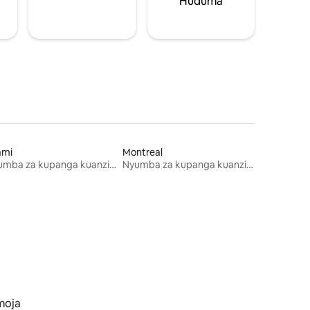
Huduma
ami
Montreal
Nyumba za kupanga kuanzia mwezi mmoja
Nyumba za kupanga kuanzia mwezi mmoja
moja