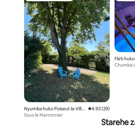
Fleti huko
Chumba c
Nyumba huko Poiseul-la-Ville
Ukadiriaji wa wastani w
4.93 (29)
-et-Laperrière
Sous le Marronnier
Starehe z