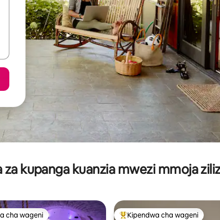
za kupanga kuanzia mwezi mmoja ziliz
a cha wageni
Kipendwa cha wageni
a cha wageni
Kipendwa maarufu cha wageni