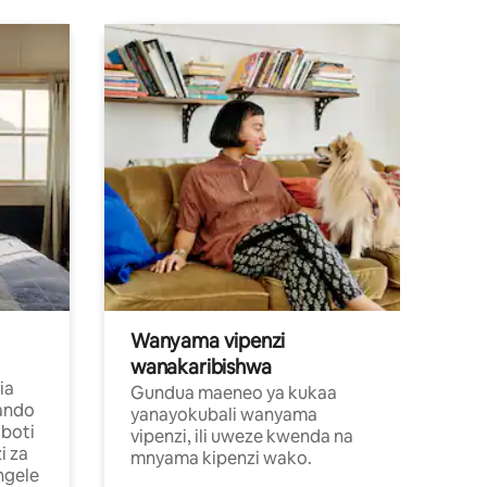
Wanyama vipenzi
wanakaribishwa
ia
Gundua maeneo ya kukaa
ando
yanayokubali wanyama
boti
vipenzi, ili uweze kwenda na
i za
mnyama kipenzi wako.
ngele