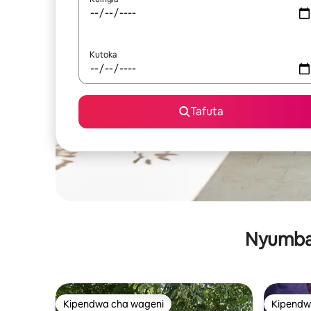
Kutoka
Tafuta
Nyumba 
Kipendwa cha wageni
Kipendw
Kipendwa cha wageni
Kipendw