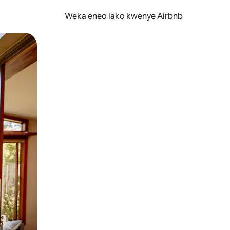
Weka eneo lako kwenye Airbnb
lezesha kidole kwenye ishara.