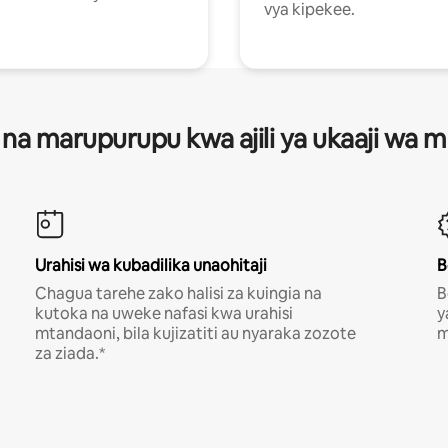
vya kipekee.
 na marupurupu kwa ajili ya ukaaji wa
Urahisi wa kubadilika unaohitaji
B
Chagua tarehe zako halisi za kuingia na
B
kutoka na uweke nafasi kwa urahisi
y
mtandaoni, bila kujizatiti au nyaraka zozote
m
za ziada.*