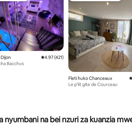
 Dijon
Ukadiriaji wa wastani wa 4.97 kati ya 5, tathmi
4.97 (421)
ha Bacchus
Fleti huko Chanceaux
U
Le p'lit gite de Courceau
a 4.93 kati ya 5, tathmini 29
a nyumbani na bei nzuri za kuanzia m