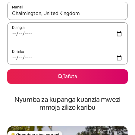
Mahali
Wakati matokeo yanapatikana, vinjari kwa kutumia vitufe vya v
Kuingia
Kutoka
Tafuta
Nyumba za kupanga kuanzia mwezi
mmoja zilizo karibu