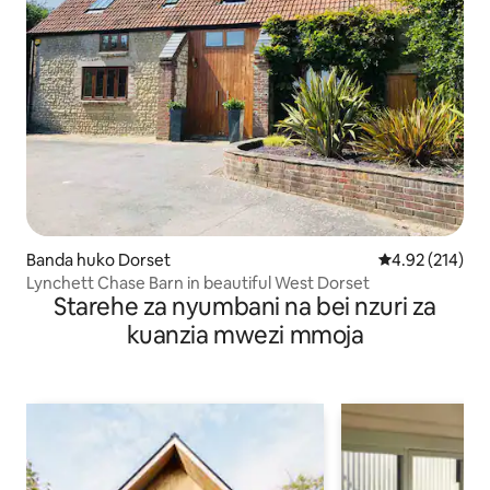
Banda huko Dorset
Ukadiriaji wa w
4.92 (214)
Lynchett Chase Barn in beautiful West Dorset
Starehe za nyumbani na bei nzuri za
kuanzia mwezi mmoja