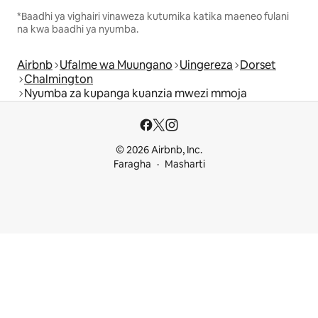
*Baadhi ya vighairi vinaweza kutumika katika maeneo fulani
na kwa baadhi ya nyumba.
Airbnb
Ufalme wa Muungano
Uingereza
Dorset
Chalmington
Nyumba za kupanga kuanzia mwezi mmoja
© 2026 Airbnb, Inc.
Faragha
Masharti