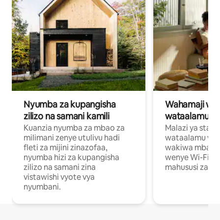
Nyumba za kupangisha
Wahamaji wa ki
zilizo na samani kamili
wataalamu wa
Kuanzia nyumba za mbao za
Malazi ya star
milimani zenye utulivu hadi
wataalamu wan
fleti za mijini zinazofaa,
wakiwa mbali na
nyumba hizi za kupangisha
wenye Wi-Fi n
zilizo na samani zina
mahususi za kuf
vistawishi vyote vya
nyumbani.