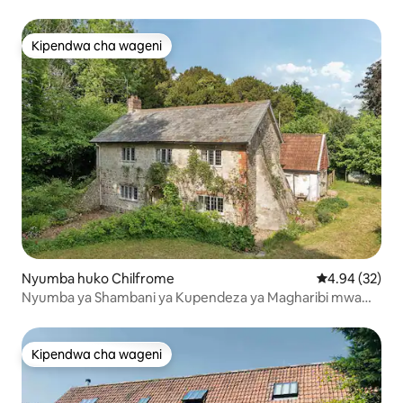
na baraza
Kipendwa cha wageni
Kipendwa cha wageni
Nyumba huko Chilfrome
Ukadiriaji wa 
4.94 (32)
Nyumba ya Shambani ya Kupendeza ya Magharibi mwa
Dorset
Kipendwa cha wageni
Kipendwa cha wageni