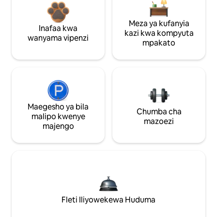
Meza ya kufanyia
Inafaa kwa
kazi kwa kompyuta
wanyama vipenzi
mpakato
Maegesho ya bila
Chumba cha
malipo kwenye
mazoezi
majengo
Fleti Iliyowekewa Huduma