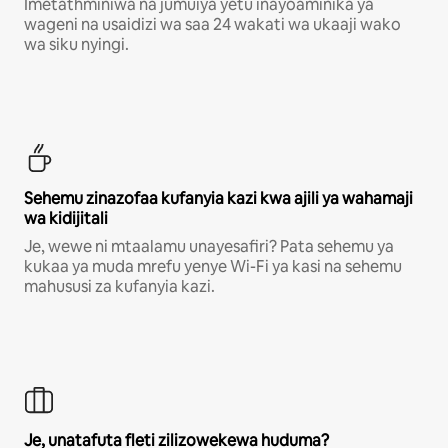
Imetathminiwa na jumuiya yetu inayoaminika ya
wageni na usaidizi wa saa 24 wakati wa ukaaji wako
wa siku nyingi.
Sehemu zinazofaa kufanyia kazi kwa ajili ya wahamaji
wa kidijitali
Je, wewe ni mtaalamu unayesafiri? Pata sehemu ya
kukaa ya muda mrefu yenye Wi-Fi ya kasi na sehemu
mahususi za kufanyia kazi.
Je, unatafuta fleti zilizowekewa huduma?