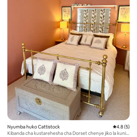
Nyumba huko Cattistock
Ukadiriaji w
4.8 (5)
Kibanda cha kustarehesha cha Dorset chenye jiko la kuni