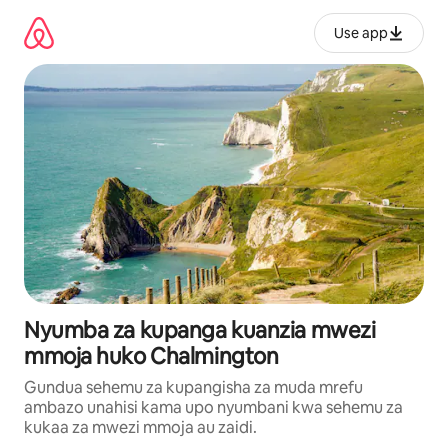
Ruka
kwenda
Use app
kwenye
maudhui
Nyumba za kupanga kuanzia mwezi
mmoja huko Chalmington
Gundua sehemu za kupangisha za muda mrefu
ambazo unahisi kama upo nyumbani kwa sehemu za
kukaa za mwezi mmoja au zaidi.